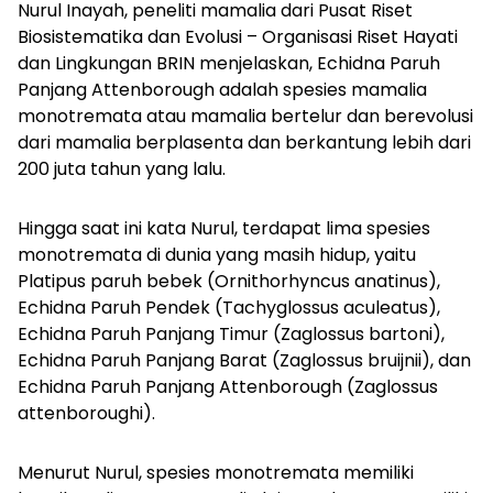
Nurul Inayah, peneliti mamalia dari Pusat Riset
Biosistematika dan Evolusi – Organisasi Riset Hayati
dan Lingkungan BRIN menjelaskan, Echidna Paruh
Panjang Attenborough adalah spesies mamalia
monotremata atau mamalia bertelur dan berevolusi
dari mamalia berplasenta dan berkantung lebih dari
200 juta tahun yang lalu.
Hingga saat ini kata Nurul, terdapat lima spesies
monotremata di dunia yang masih hidup, yaitu
Platipus paruh bebek (
Ornithorhyncus anatinus
),
Echidna Paruh Pendek (
Tachyglossus aculeatus
),
Echidna Paruh Panjang Timur (
Zaglossus bartoni)
,
Echidna Paruh Panjang Barat (
Zaglossus bruijnii)
, dan
Echidna Paruh Panjang Attenborough (
Zaglossus
attenboroughi
).
Menurut Nurul, spesies monotremata memiliki