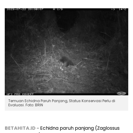
Temuan Echidna Paruh Panjang, Status Konservasi Perlu di
Evaluasi. Foto: BRIN
BETAHITA.ID -
Echidna paruh panjang
(Zaglossus