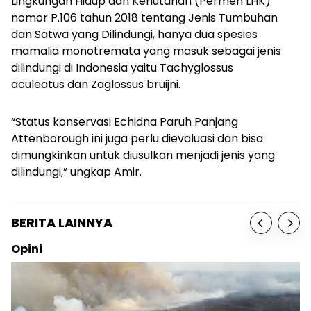
Lingkungan Hidup dan Kehutanan (Permen LHK)
nomor P.106 tahun 2018 tentang Jenis Tumbuhan
dan Satwa yang Dilindungi, hanya dua spesies
mamalia monotremata yang masuk sebagai jenis
dilindungi di Indonesia yaitu
Tachyglossus
aculeatus
dan Z
aglossus bruijni.
“Status konservasi Echidna Paruh Panjang
Attenborough ini juga perlu dievaluasi dan bisa
dimungkinkan untuk diusulkan menjadi jenis yang
dilindungi,” ungkap Amir.
BERITA LAINNYA
Opini