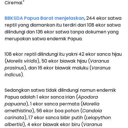
Ciremai."
BBKSDA Papua Barat menjelaskan
, 244 ekor satwa
reptil yang diamankan itu terdiri dari 108 ekor satwa
dilindungi dan 136 ekor satwa tanpa dokumen yang
merupakan satwa endemik Papua.
108 ekor reptil dilindungi itu yakni 42 ekor sanca hijau
(
Morelis viridis
), 50 ekor biawak hijau (
Varanus
prasinus
), dan 16 ekor biawak maluku (
Varanus
indicus
).
Sedangkan satwa tidak dilindungi namun endemik
Papua adalah 1 ekor sanca irian (
Apodora
papuana
), 1 ekor sanca permata (
Morelia
amethistina
), 56 ekor boa pohon (
Candoia
carinata
), 17 ekor sanca bibir putih (
Leiopython
albertisi
), 4 ekor biawak ekor biru (
Varanus