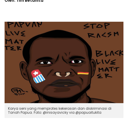
Oleh: Tim Betahita
Karya seni yang memprotes kekerasan dan diskriminasi di
Tanah Papua. Foto: @inisayavicky via @papuaitukita