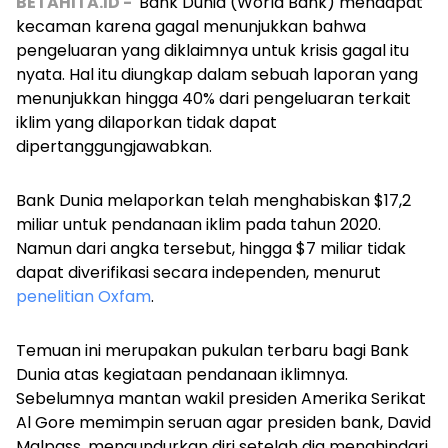
BETAHITA.ID -
Bank Dunia (World Bank) mendapat
kecaman karena gagal menunjukkan bahwa
pengeluaran yang diklaimnya untuk krisis gagal itu
nyata. Hal itu diungkap dalam sebuah laporan yang
menunjukkan hingga 40% dari pengeluaran terkait
iklim yang dilaporkan tidak dapat
dipertanggungjawabkan.
Bank Dunia melaporkan telah menghabiskan $17,2
miliar untuk pendanaan iklim pada tahun 2020.
Namun dari angka tersebut, hingga $7 miliar tidak
dapat diverifikasi secara independen, menurut
penelitian Oxfam
.
Temuan ini merupakan pukulan terbaru bagi Bank
Dunia atas kegiataan pendanaan iklimnya.
Sebelumnya mantan wakil presiden Amerika Serikat
Al Gore memimpin seruan agar presiden bank, David
Malpass, mengundurkan diri setelah dia menghindari