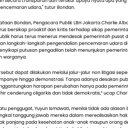
n secara transparan dan terukur upaya nyata apa yang 
encemaran udara," tutur Bondan.
taan Bondan, Pengacara Publik LBH Jakarta Charlie Alba
us bersikap proaktif dan kritis terhadap sikap pemerinta
ublik harus terus menerus mendesak pemerintah pusat 
an langkah-langkah pengendalian pencemaran udara di 
nyikapi putusan pengadilan telah menunjukan pemerint
n warganya.
but dapat dilakukan melalui jalur-jalur non litigasi sepert
ampanye hingga demonstrasi. Tanpa adanya desakan publ
 menggantungkan harapan perubahan hanya pada pemerin
ir cenderung oligarkis dan tidak demokratis,” ucap Charl
satu penggugat, Yuyun Ismawati, menilai tidak ada alasan
kal tanggung jawab mereka dalam merealisasikan hak 
ak panjang pada kesehatan anak-anak maupun orang de