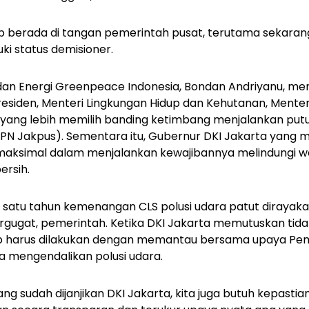
p berada di tangan pemerintah pusat, terutama sekaran
i status demisioner.
an Energi Greenpeace Indonesia, Bondan Andriyanu, me
residen, Menteri Lingkungan Hidup dan Kehutanan, Menter
 yang lebih memilih banding ketimbang menjalankan put
(PN Jakpus). Sementara itu, Gubernur DKI Jakarta yang m
maksimal dalam menjalankan kewajibannya melindungi wa
rsih.
satu tahun kemenangan CLS polusi udara patut dirayak
tergugat, pemerintah. Ketika DKI Jakarta memutuskan ti
ap harus dilakukan dengan memantau bersama upaya Peme
a mengendalikan polusi udara.
ng sudah dijanjikan DKI Jakarta, kita juga butuh kepasti