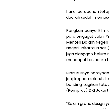
Kunci perubahan teta
daerah sudah memasuk
Pengkampanye Iklim d
para tergugat yakni P
Menteri Dalam Negeri
Negeri Jakarta Pusat 
juga dianggap belum 
mendapatkan udara be
Menurutnya perayaan 
janji kepada seluruh 
banding, tagihan tet
(Pemprov) DKI Jakart
“Selain
grand design
ya