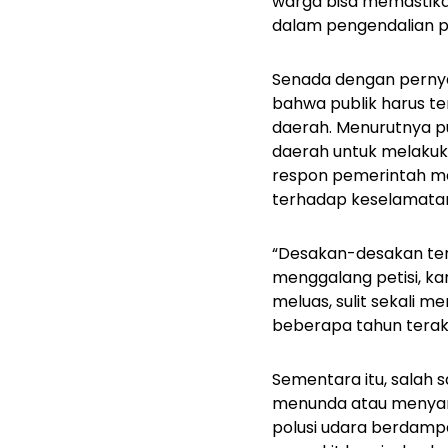
warga bisa memastika
dalam pengendalian p
Senada dengan pernya
bahwa publik harus ter
daerah. Menurutnya p
daerah untuk melakuk
respon pemerintah me
terhadap keselamata
“Desakan-desakan terse
menggalang petisi, k
meluas, sulit sekali
beberapa tahun terakh
Sementara itu, salah 
menunda atau menyang
polusi udara berdamp