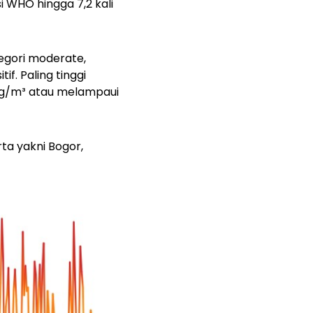
 WHO hingga 7,2 kali
egori moderate,
f. Paling tinggi
µg/m³ atau melampaui
ta yakni Bogor,