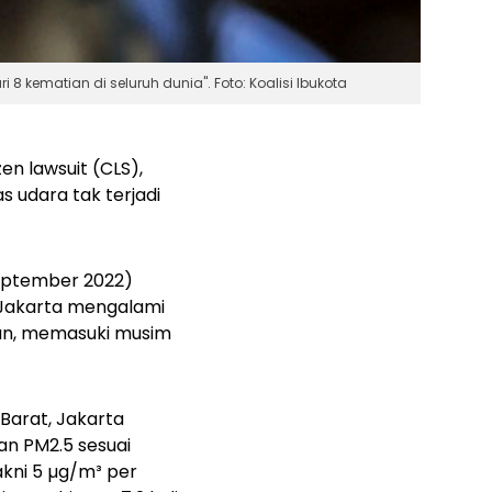
kematian di seluruh dunia". Foto: Koalisi Ibukota
izen lawsuit
(CLS),
s udara tak terjadi
September 2022)
I Jakarta mengalami
mun, memasuki musim
 Barat, Jakarta
an PM2.5 sesuai
kni 5 µg/m³ per