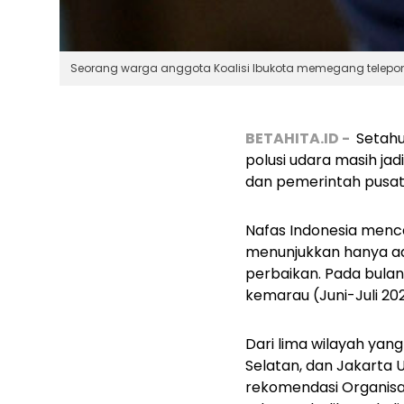
Seorang warga anggota Koalisi Ibukota memegang telepon g
BETAHITA.ID -
Setah
polusi udara masih jad
dan pemerintah pusat
Nafas Indonesia menc
menunjukkan hanya ada
perbaikan. Pada bula
kemarau (Juni-Juli 202
Dari lima wilayah yang
Selatan, dan Jakarta 
rekomendasi Organisa