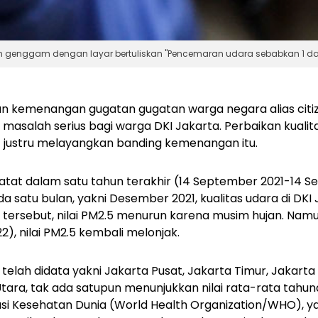
enggam dengan layar bertuliskan "Pencemaran udara sebabkan 1 dari 8 
un kemenangan gugatan gugatan warga negara alias
cit
i masalah serius bagi warga DKI Jakarta. Perbaikan kualita
 justru melayangkan banding kemenangan itu.
atat dalam satu tahun terakhir (14 September 2021-14 
 satu bulan, yakni Desember 2021, kualitas udara di DK
n tersebut, nilai PM2.5 menurun karena musim hujan. Na
2), nilai PM2.5 kembali melonjak.
 telah didata yakni Jakarta Pusat, Jakarta Timur, Jakarta
Utara, tak ada satupun menunjukkan nilai rata-rata tahun
si Kesehatan Dunia (World Health Organization/WHO), ya