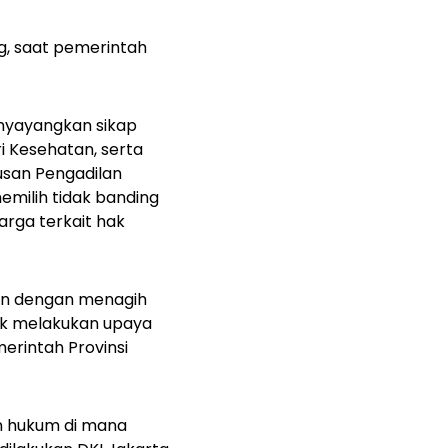
g, saat pemerintah
nyayangkan sikap
i Kesehatan, serta
usan Pengadilan
emilih tidak banding
rga terkait hak
an dengan menagih
dak melakukan upaya
rintah Provinsi
an hukum di mana