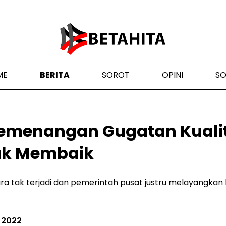
ME
BERITA
SOROT
OPINI
S
emenangan Gugatan Kuali
ak Membaik
ara tak terjadi dan pemerintah pusat justru melayangk
 2022