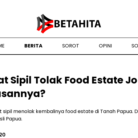
ME
BERITA
SOROT
OPINI
S
 Sipil Tolak Food Estate Jo
asannya?
 sipil menolak kembalinya food estate di Tanah Papua. 
li Papua.
020