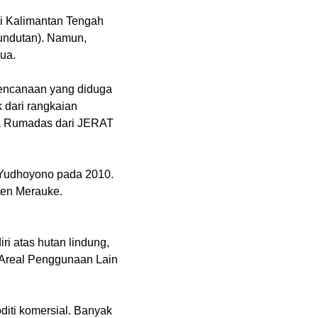
ni Kalimantan Tengah
undutan). Namun,
pua.
rencanaan yang diduga
 dari rangkaian
tha Rumadas dari JERAT
 Yudhoyono pada 2010.
ten Merauke.
ri atas hutan lindung,
a Areal Penggunaan Lain
iti komersial. Banyak