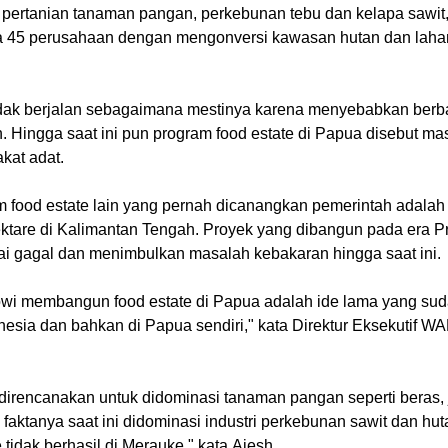
a pertanian tanaman pangan, perkebunan tebu dan kelapa sawit
da 45 perusahaan dengan mengonversi kawasan hutan dan lahan 
tidak berjalan sebagaimana mestinya karena menyebabkan berb
. Hingga saat ini pun program food estate di Papua disebut m
kat adat.
am food estate lain yang pernah dicanangkan pemerintah ada
tare di Kalimantan Tengah. Proyek yang dibangun pada era P
nilai gagal dan menimbulkan masalah kebakaran hingga saat ini.
i membangun food estate di Papua adalah ide lama yang suda
onesia dan bahkan di Papua sendiri," kata Direktur Eksekutif 
direncanakan untuk didominasi tanaman pangan seperti beras, 
aktanya saat ini didominasi industri perkebunan sawit dan huta
tidak berhasil di Merauke," kata Aiesh.