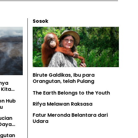
Sosok
Birute Galdikas, Ibu para
Orangutan, telah Pulang
nya
Kita
The Earth Belongs to the Youth
on Hub
Rifya Melawan Raksasa
u
Fatur Meronda Belantara dari
ucian
Udara
 Daya
angutan