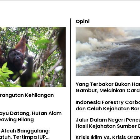
Opini
Yang Terbakar Bukan Ha
Gambut, Melainkan Cara 
Orangutan Kehilangan
Memahaminya
Indonesia Forestry Carb
dan Celah Kejahatan Bar
ayu Datang, Hutan Alam
Gawing Hilang
Jalur Dalam Negeri Penc
Hasil Kejahatan Sumber
 Ateuh Banggalang:
Alam
tuh, Tertimpa IUP
Krisis Iklim Vs. Krisis Or