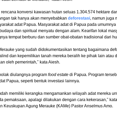
 rencana konversi kawasan hutan seluas 1.304.574 hektare da
 pangan tak hanya akan menyebabkan
deforestasi
, namun juga
syarakat adat Papua. Masyarakat adat di Papua pada umumnya 
-budaya dan spiritual menyatu dengan alam. Kearifan lokal mas
gnya tempat berburu dan sumber obat-obatan tradisional dari hu
 Merauke yang sudah didokumentasikan tentang bagaimana def
lind dan kepemilikan tanah mereka beralih ke pihak lain atau 
kan oleh pemerintah," kata Aiesh.
olak diulangnya program
food estate
di Papua. Program terseb
t Papua, seperti bentuk investasi lainnya.
sudah memiliki kerangka mengamankan wilayah adat mereka un
ada pemaksaan, apalagi dilakukan dengan cara kekerasan," kata 
an Keuskupan Agung Merauke (KAMe) Pastor Anselmus Amo.