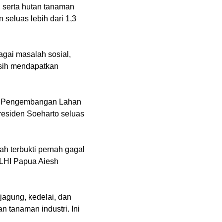
, serta hutan tanaman
seluas lebih dari 1,3
agai masalah sosial,
asih mendapatkan
lah Pengembangan Lahan
residen Soeharto seluas
h terbukti pernah gagal
WALHI Papua Aiesh
jagung, kedelai, dan
n tanaman industri. Ini