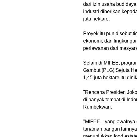
dari izin usaha budiday
industri diberikan kepa
juta hektare.
Proyek itu pun disebut 
ekonomi, dan lingkungan
perlawanan dari masyara
Selain di MIFEE, progr
Gambut (PLG) Sejuta Hek
1,45 juta hektare itu di
"Rencana Presiden Jokow
di banyak tempat di Ind
Rumbekwan.
"MIFEE... yang awalnya 
tanaman pangan lainnya f
menunjukkan food estate 