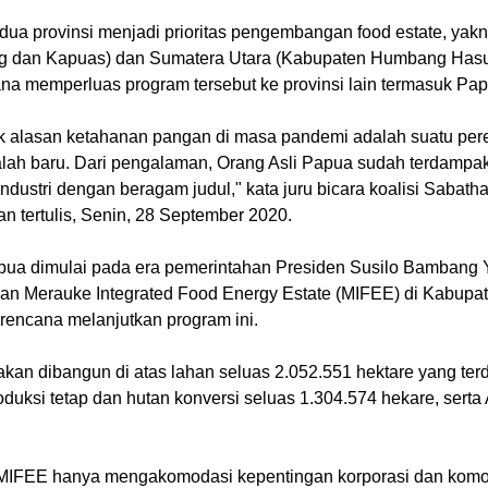
 dua provinsi menjadi prioritas pengembangan food estate, yak
ng dan Kapuas) dan Sumatera Utara (Kabupaten Humbang Has
na memperluas program tersebut ke provinsi lain termasuk Pa
tuk alasan ketahanan pangan di masa pandemi adalah suatu pe
ah baru. Dari pengalaman, Orang Asli Papua sudah terdampak
dustri dengan beragam judul," kata juru bicara koalisi Saba
n tertulis, Senin, 28 September 2020.
Papua dimulai pada era pemerintahan Presiden Susilo Bambang
kan Merauke Integrated Food Energy Estate (MIFEE) di Kabupa
encana melanjutkan program ini.
akan dibangun di atas lahan seluas 2.052.551 hektare yang terdi
oduksi tetap dan hutan konversi seluas 1.304.574 hekare, sert
k MIFEE hanya mengakomodasi kepentingan korporasi dan komod