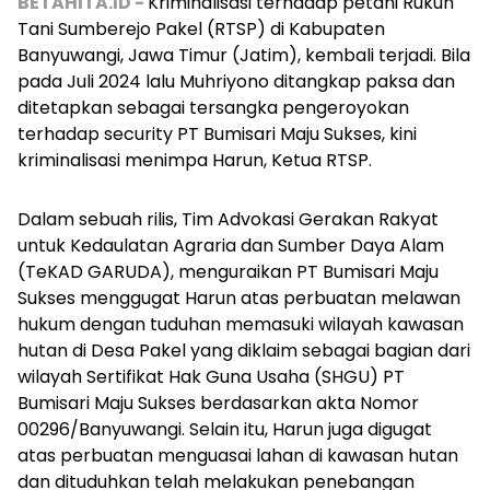
BETAHITA.ID -
Kriminalisasi terhadap petani Rukun
Tani Sumberejo Pakel (RTSP) di Kabupaten
Banyuwangi, Jawa Timur (Jatim), kembali terjadi. Bila
pada Juli 2024 lalu Muhriyono ditangkap paksa dan
ditetapkan sebagai tersangka pengeroyokan
terhadap
security
PT Bumisari Maju Sukses, kini
kriminalisasi menimpa Harun, Ketua RTSP.
Dalam sebuah rilis, Tim Advokasi Gerakan Rakyat
untuk Kedaulatan Agraria dan Sumber Daya Alam
(TeKAD GARUDA), menguraikan PT Bumisari Maju
Sukses menggugat Harun atas perbuatan melawan
hukum dengan tuduhan memasuki wilayah kawasan
hutan di Desa Pakel yang diklaim sebagai bagian dari
wilayah Sertifikat Hak Guna Usaha (SHGU) PT
Bumisari Maju Sukses berdasarkan akta Nomor
00296/Banyuwangi. Selain itu, Harun juga digugat
atas perbuatan menguasai lahan di kawasan hutan
dan dituduhkan telah melakukan penebangan