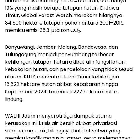
hutan di Jawa kini tinggal 24% daratan, dan hanya
19% yang masih berupa tutupan hutan. Di Jawa
Timur, Global Forest Watch merekam hilangnya
84.500 hektare tutupan pohon antara 2001–2019,
memicu emisi 36,3 juta ton CO₂.
Banyuwangi, Jember, Malang, Bondowoso, dan
Tulungagung menjadi penyumbang terbesar
kehilangan tutupan hutan akibat alih fungsi lahan,
kebakaran hutan, dan pengelolaan yang tidak sesuai
aturan. KLHK mencatat Jawa Timur kehilangan
18.822 hektare hutan akibat kebakaran hingga
September 2024, termasuk 227 hektare hutan
lindung.
WALHI Jatim menyoroti tiga dampak utama
kerusakan ini: krisis air bersih akibat privatisasi
sumber mata air, hilangnya habitat satwa yang
memicu konflik manusia-satwa, serta melemahnya