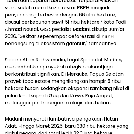
“Lebih dari separuh deforestasi terjadi di wilayah
yang sudah memiliki izin resmi. PBPH menjadi
penyumbang terbesar dengan 66 ribu hektare,
disusul perkebunan sawit 51 ribu hektare,” kata Fadli
Ahmad Naufal, GIS Specialist Madani, dikutip Jum'at
2026. "Sekitar seperempat deforestasi di PBPH
berlangsung di ekosistem gambut," tambahnya.
Sadam Afian Richwanudin, Legal Specialist Madani,
menambahkan proyek strategis nasional juga
berkontribusi signifikan. Di Merauke, Papua Selatan,
proyek food estate menghilangkan hampir 5 ribu
hektare hutan, sedangkan ekspansi tambang nikel di
pulau kecil seperti Gag dan Kawe, Raja Ampat,
melanggar perlindungan ekologis dan hukum.
Madani menyoroti lambatnya pengakuan Hutan
Adat. Hingga Maret 2025, baru 330 ribu hektare yang
diakui negara, dari total lebih 32,3 juta hektare