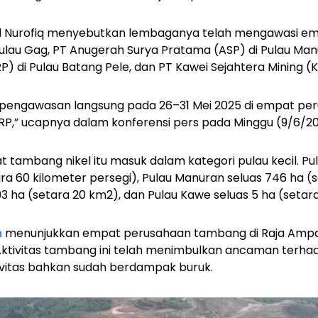
isol Nurofiq menyebutkan lembaganya telah mengawasi e
 Pulau Gag, PT Anugerah Surya Pratama (ASP) di Pulau Man
 di Pulau Batang Pele, dan PT Kawei Sejahtera Mining (
 pengawasan langsung pada 26–31 Mei 2025 di empat per
RP,” ucapnya dalam konferensi pers pada Minggu (9/6/2
tambang nikel itu masuk dalam kategori pulau kecil. Pul
ara 60 kilometer persegi), Pulau Manuran seluas 746 ha (
93 ha (setara 20 km
2
), dan Pulau Kawe seluas 5 ha (setar
n
menunjukkan empat perusahaan tambang di Raja Ampat
Aktivitas tambang ini telah menimbulkan ancaman terha
vitas bahkan sudah berdampak buruk.