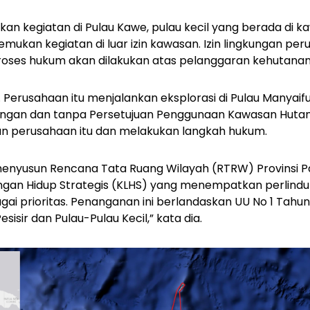
an kegiatan di Pulau Kawe, pulau kecil yang berada di k
kan kegiatan di luar izin kawasan. Izin lingkungan per
proses hukum akan dilakukan atas pelanggaran kehutanan
. Perusahaan itu menjalankan eksplorasi di Pulau Manyai
ngan dan tanpa Persetujuan Penggunaan Kawasan Hutan
n perusahaan itu dan melakukan langkah hukum.
menyusun Rencana Tata Ruang Wilayah (RTRW) Provinsi 
ungan Hidup Strategis (KLHS) yang menempatkan perlindu
agai prioritas. Penanganan ini berlandaskan UU No 1 Tahu
sisir dan Pulau-Pulau Kecil,” kata dia.