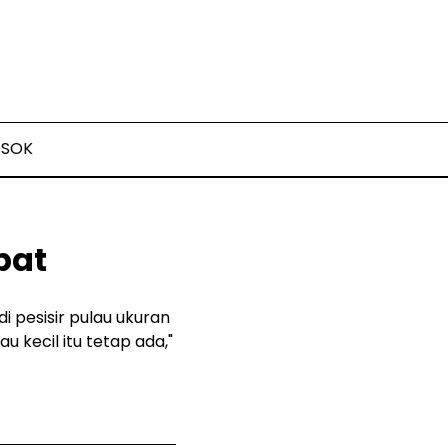
OSOK
pat
 pesisir pulau ukuran
 kecil itu tetap ada,"