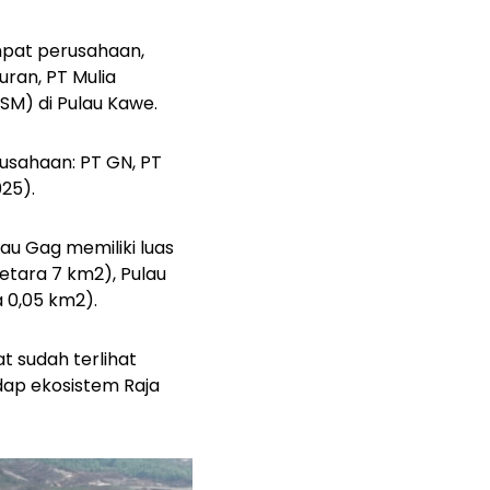
mpat perusahaan,
uran, PT Mulia
KSM) di Pulau Kawe.
usahaan: PT GN, PT
025).
au Gag memiliki luas
setara 7 km
2
), Pulau
a 0,05 km
2
).
 sudah terlihat
dap ekosistem Raja