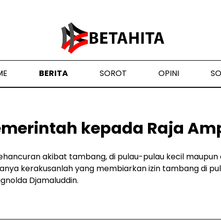
ME
BERITA
SOROT
OPINI
S
emerintah kepada Raja Am
ehancuran akibat tambang, di pulau-pulau kecil maupun di
Hanya kerakusanlah yang membiarkan izin tambang di pulau
ignolda Djamaluddin.