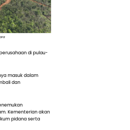
gara
perusahaan di pulau-
hnya masuk dalam
mbali dan
 menemukan
lam. Kementerian akan
ukum pidana serta