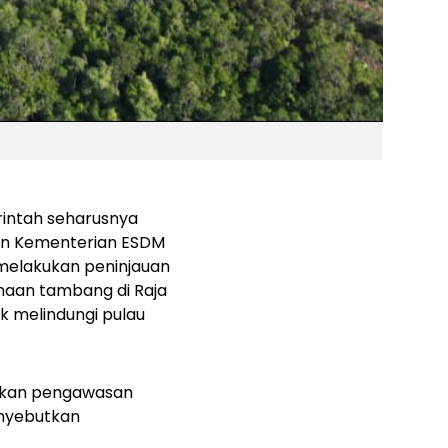
rintah seharusnya
an Kementerian ESDM
melakukan peninjauan
haan tambang di Raja
k melindungi pulau
kukan pengawasan
enyebutkan