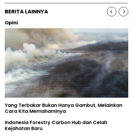
BERITA LAINNYA
Sosok
Birute Galdika
r Bukan Hanya Gambut, Melainkan
The Earth Bel
emahaminya
Rifya Melawa
estry Carbon Hub dan Celah
ru
Fatur Meronda