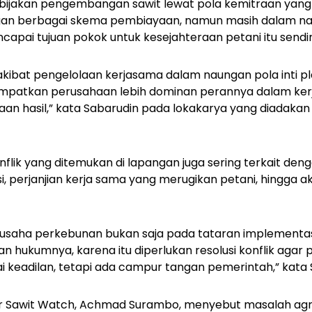
ijakan pengembangan sawit lewat pola kemitraan yang t
gan berbagai skema pembiayaan, namun masih dalam nau
capai tujuan pokok untuk kesejahteraan petani itu sendir
ain akibat pengelolaan kerjasama dalam naungan pola int
empatkan perusahaan lebih dominan perannya dalam ke
aan hasil,” kata Sabarudin pada lokakarya yang diadakan 
flik yang ditemukan di lapangan juga sering terkait deng
, perjanjian kerja sama yang merugikan petani, hingga ak
 usaha perkebunan bukan saja pada tataran implementasi
 hukumnya, karena itu diperlukan resolusi konflik agar p
i keadilan, tetapi ada campur tangan pemerintah,” kata 
ur Sawit Watch, Achmad Surambo, menyebut masalah agra