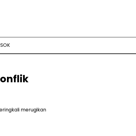
OSOK
onflik
eringkali merugikan