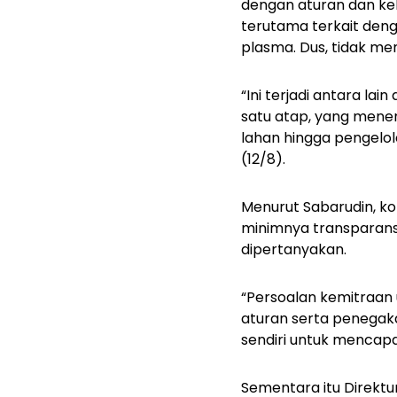
dengan aturan dan keb
terutama terkait den
plasma. Dus, tidak men
“Ini terjadi antara l
satu atap, yang men
lahan hingga pengelol
(12/8).
Menurut Sabarudin, kon
minimnya transparansi
dipertanyakan.
“Persoalan kemitraan
aturan serta penegakan
sendiri untuk mencapa
Sementara itu Direkt