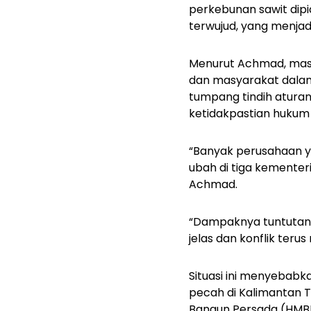
perkebunan sawit dipi
terwujud, yang menjad
Menurut Achmad, masa
dan masyarakat dalam 
tumpang tindih aturan
ketidakpastian hukum 
“Banyak perusahaan y
ubah di tiga kemente
Achmad.
“Dampaknya tuntutan 
jelas dan konflik teru
Situasi ini menyebabka
pecah di Kalimantan 
Bangun Persada (HMBP