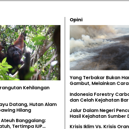
Opini
Yang Terbakar Bukan Ha
Gambut, Melainkan Cara 
Orangutan Kehilangan
Memahaminya
Indonesia Forestry Carb
dan Celah Kejahatan Bar
ayu Datang, Hutan Alam
Gawing Hilang
Jalur Dalam Negeri Penc
Hasil Kejahatan Sumber
 Ateuh Banggalang:
Alam
tuh, Tertimpa IUP
Krisis Iklim Vs. Krisis Or