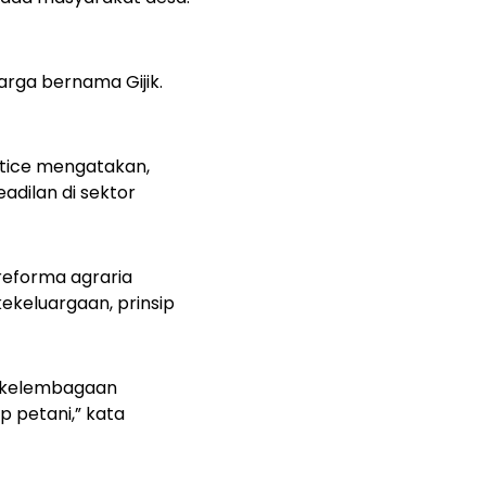
rga bernama Gijik.
stice mengatakan,
dilan di sektor
reforma agraria
kekeluargaan, prinsip
n kelembagaan
p petani,” kata