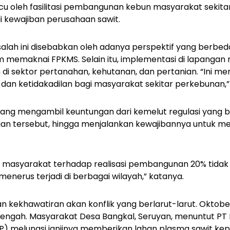
cu oleh fasilitasi pembangunan kebun masyarakat sekita
i kewajiban perusahaan sawit.
lah ini disebabkan oleh adanya perspektif yang berbe
memaknai FPKMS. Selain itu, implementasi di lapangan ru
 di sektor pertanahan, kehutanan, dan pertanian. “Ini m
dan ketidakadilan bagi masyarakat sekitar perkebunan,”
ang mengambil keuntungan dari kemelut regulasi yang 
rian tersebut, hingga menjalankan kewajibannya untuk m
masyarakat terhadap realisasi pembangunan 20% tidak 
s menerus terjadi di berbagai wilayah,” katanya.
n kekhawatiran akan konflik yang berlarut-larut. Oktober
Tengah. Masyarakat Desa Bangkal, Seruyan, menuntut P
) melunasi janjinya memberikan lahan plasma sawit ke