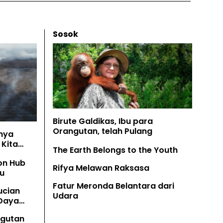
Sosok
Birute Galdikas, Ibu para
Orangutan, telah Pulang
nya
Kita
The Earth Belongs to the Youth
on Hub
Rifya Melawan Raksasa
u
Fatur Meronda Belantara dari
ucian
Udara
 Daya
angutan