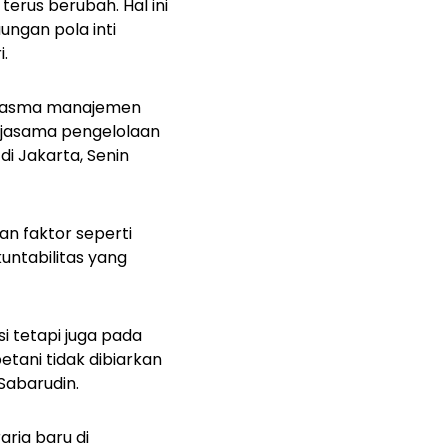
erus berubah. Hal ini
ngan pola inti
i.
i plasma manajemen
rjasama pengelolaan
di Jakarta, Senin
an faktor seperti
untabilitas yang
 tetapi juga pada
etani tidak dibiarkan
Sabarudin.
ria baru di