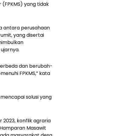
r (FPKMS) yang tidak
da antara perusahaan
mit, yang disertai
enimbulkan
 ujarnya.
berbeda dan berubah-
emenuhi FPKMS,” kata
mencapai solusi yang
 2023, konflik agraria
T Hamparan Masawit
pada masyarakat desa.