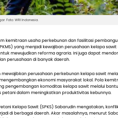
r. Foto: WRI Indonesia.
m kemitraan usaha perkebunan dan fasilitasi pembang
PKMS) yang menjadi kewajiban perusahaan kelapa sawit d
untuk mewujudkan reforma agraria. Ini juga dapat mendo
 dan perusahaan di banyak daerah.
h mewajibkan perusahaan perkebunan kelapa sawit mel
engembangkan ekonomi masyarakat lokal. Pola kemitra
g pengembangan komoditas kelapa sawit melalui bantu
s petani dalam meningkatkan produktivitas kebunnya.
etani Kelapa Sawit (SPKS) Sabarudin mengatakan, konfli
rjadi di berbagai daerah.
Akar masalahnya, menurut Saba