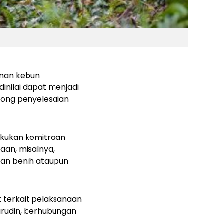
unan kebun
inilai dapat menjadi
rong penyelesaian
akukan kemitraan
an, misalnya,
an benih ataupun
k terkait pelaksanaan
rudin, berhubungan