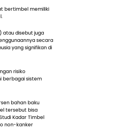
t bertimbel memiliki
l.
 atau disebut juga
 Penggunaannya secara
ia yang signifikan di
gan risiko
i berbagai sistem
ersen bahan baku
l tersebut bisa
 Studi Kadar Timbel
iko non-kanker