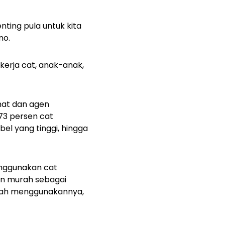
ing pula untuk kita
no.
ekerja cat, anak-anak,
mat dan agen
73 persen cat
bel yang tinggi, hingga
enggunakan cat
an murah sebagai
udah menggunakannya,