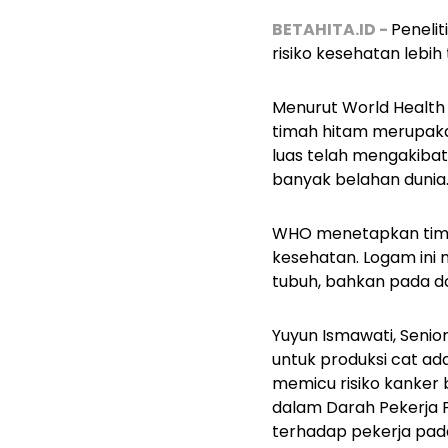
BETAHITA.ID -
Peneli
risiko kesehatan lebih
Menurut World Health 
timah hitam merupaka
luas telah mengakibat
banyak belahan dunia
WHO menetapkan timbe
kesehatan. Logam ini
tubuh, bahkan pada do
Yuyun Ismawati, Senio
untuk produksi cat ad
memicu risiko kanker b
dalam Darah Pekerja P
terhadap pekerja pada 