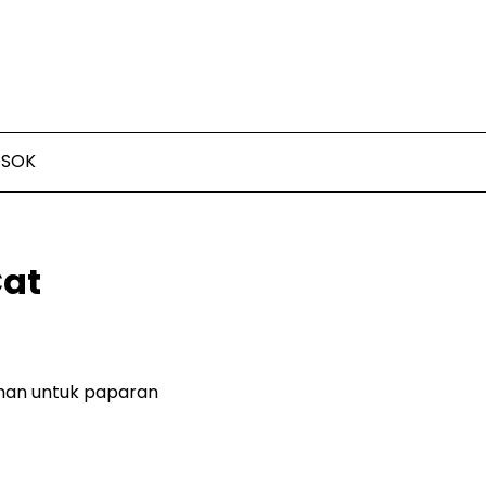
OSOK
Cat
man untuk paparan