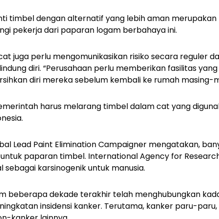
ti timbel dengan alternatif yang lebih aman merupakan
ngi pekerja dari paparan logam berbahaya ini.
 cat juga perlu mengomunikasikan risiko secara reguler d
ndung diri. “Perusahaan perlu memberikan fasilitas yan
sihkan diri mereka sebelum kembali ke rumah masing-m
merintah harus melarang timbel dalam cat yang digun
onesia.
lobal Lead Paint Elimination Campaigner mengatakan, ba
untuk paparan timbel. International Agency for Researc
al sebagai karsinogenik untuk manusia.
lam beberapa dekade terakhir telah menghubungkan kad
ningkatan insidensi kanker. Terutama, kanker paru-paru
n-kanker lainnya.