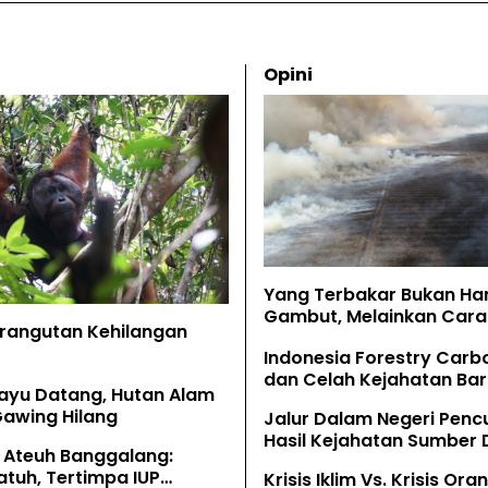
Opini
Yang Terbakar Bukan Ha
Gambut, Melainkan Cara 
Orangutan Kehilangan
Memahaminya
Indonesia Forestry Carb
dan Celah Kejahatan Bar
ayu Datang, Hutan Alam
Gawing Hilang
Jalur Dalam Negeri Penc
Hasil Kejahatan Sumber
 Ateuh Banggalang:
Alam
tuh, Tertimpa IUP
Krisis Iklim Vs. Krisis Or