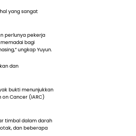
 hal yang sangat
an perlunya pekerja
g memadai bagi
asing,” ungkap Yuyun.
akan dan
nyak bukti menunjukkan
h on Cancer (IARC)
ar timbal dalam darah
, otak, dan beberapa