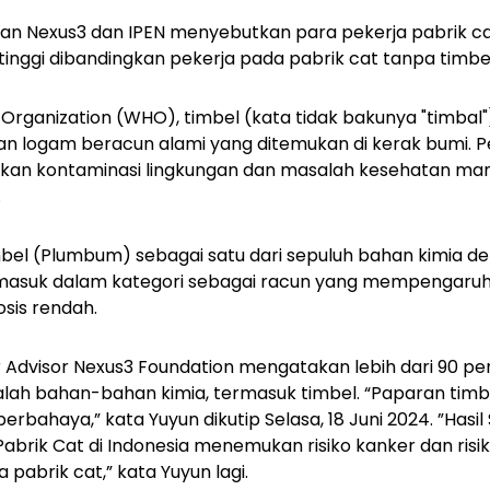
tian Nexus3 dan IPEN menyebutkan para pekerja pabrik ca
 tinggi dibandingkan pekerja pada pabrik cat tanpa timbe
Organization (WHO), timbel (kata tidak bakunya "timbal")
n logam beracun alami yang ditemukan di kerak bumi.
kan kontaminasi lingkungan dan masalah kesehatan manus
.
l (Plumbum) sebagai satu dari sepuluh bahan kimia den
 masuk dalam kategori sebagai racun yang mempengaruh
sis rendah.
r Advisor Nexus3 Foundation mengatakan lebih dari 90 p
alah bahan-bahan kimia, termasuk timbel. “Paparan timbe
erbahaya,” kata Yuyun dikutip Selasa, 18 Juni 2024. ”Hasil
abrik Cat di Indonesia menemukan risiko kanker dan ris
pabrik cat,” kata Yuyun lagi.