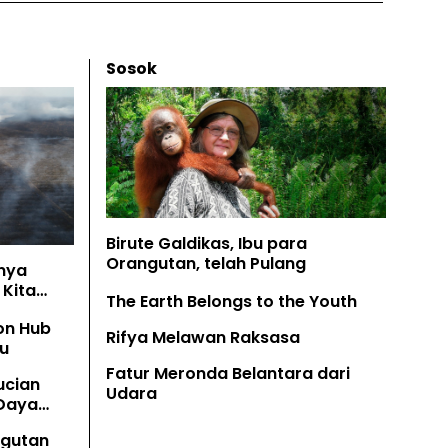
Sosok
Birute Galdikas, Ibu para
Orangutan, telah Pulang
nya
Kita
The Earth Belongs to the Youth
on Hub
Rifya Melawan Raksasa
u
Fatur Meronda Belantara dari
ucian
Udara
 Daya
angutan