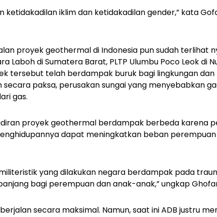
n ketidakadilan iklim dan ketidakadilan gender,” kata Gofar
lan proyek geothermal di Indonesia pun sudah terlihat ny
a Laboh di Sumatera Barat, PLTP Ulumbu Poco Leok di N
yek tersebut telah berdampak buruk bagi lingkungan dan
n secara paksa, perusakan sungai yang menyebabkan ga
ri gas.
adiran proyek geothermal berdampak berbeda karena p
enghidupannya dapat meningkatkan beban perempuan
militeristik yang dilakukan negara berdampak pada tra
panjang bagi perempuan dan anak-anak,” ungkap Ghofar
erjalan secara maksimal. Namun, saat ini ADB justru 