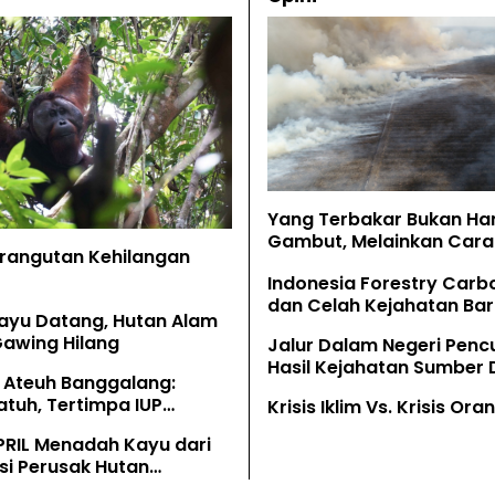
Yang Terbakar Bukan Ha
Gambut, Melainkan Cara 
Orangutan Kehilangan
Memahaminya
Indonesia Forestry Carb
dan Celah Kejahatan Bar
ayu Datang, Hutan Alam
Gawing Hilang
Jalur Dalam Negeri Penc
Hasil Kejahatan Sumber
 Ateuh Banggalang:
Alam
tuh, Tertimpa IUP
Krisis Iklim Vs. Krisis Or
g
PRIL Menadah Kayu dari
si Perusak Hutan
tan