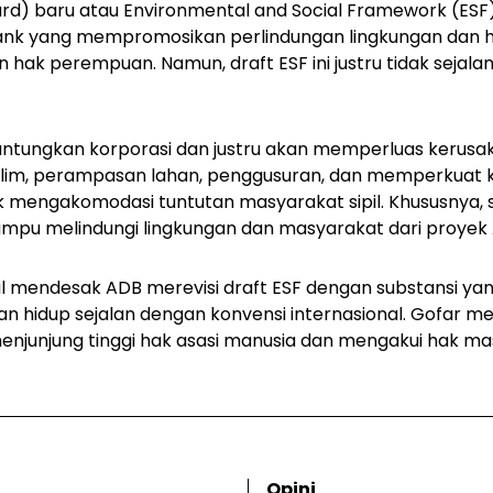
rd)
baru atau
Environmental and Social Framework
(ESF
nk yang mempromosikan perlindungan lingkungan dan ha
an hak perempuan. Namun,
draft
ESF ini justru tidak seja
tungkan korporasi dan justru akan memperluas kerusak
klim, perampasan lahan, penggusuran, dan memperkuat k
k mengakomodasi tuntutan masyarakat sipil. Khususnya, 
mpu melindungi lingkungan dan masyarakat dari proyek 
pil mendesak ADB merevisi
draft
ESF dengan substansi y
an hidup sejalan dengan konvensi internasional. Gofar
menjunjung tinggi hak asasi manusia dan mengakui hak m
Opini