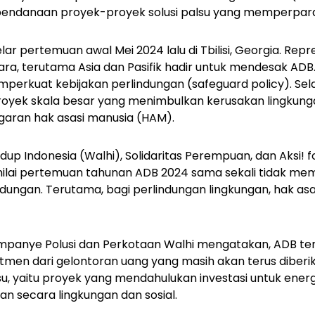
endanaan proyek-proyek solusi palsu yang memperparah k
ar pertemuan awal Mei 2024 lalu di Tbilisi, Georgia. Rep
gara, terutama Asia dan Pasifik hadir untuk mendesak ADB
mperkuat kebijakan perlindungan (
safeguard policy
). Se
oyek skala besar yang menimbulkan kerusakan lingkun
nggaran hak asasi manusia (HAM).
up Indonesia (Walhi), Solidaritas Perempuan, dan Aksi!
f
lai pertemuan tahunan ADB 2024 sama sekali tidak me
ungan. Terutama, bagi perlindungan lingkungan, hak asa
mpanye Polusi dan Perkotaan Walhi mengatakan, ADB ter
men dari gelontoran uang yang masih akan terus diberi
lsu, yaitu proyek yang mendahulukan investasi untuk energ
an secara lingkungan dan sosial.