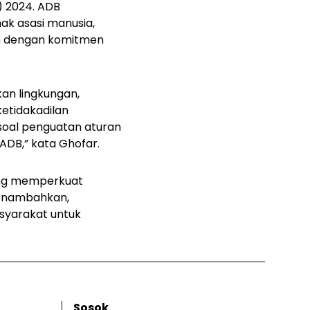
) 2024. ADB
k asasi manusia,
lan dengan komitmen
an lingkungan,
etidakadilan
soal penguatan aturan
ADB,” kata Ghofar.
ang memperkuat
 menambahkan,
asyarakat untuk
Sosok