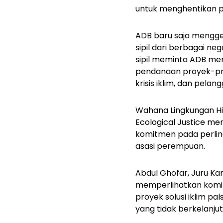
untuk menghentikan p
ADB baru saja menggel
sipil dari berbagai ne
sipil meminta ADB me
pendanaan proyek-pr
krisis iklim, dan pela
Wahana Lingkungan Hid
Ecological Justice
meni
komitmen pada perlind
asasi perempuan.
Abdul Ghofar, Juru Ka
memperlihatkan komit
proyek solusi iklim pa
yang tidak berkelanjut