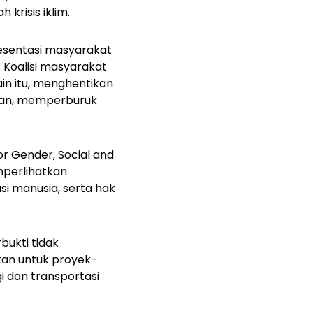
risis iklim.
resentasi masyarakat
. Koalisi masyarakat
lain itu, menghentikan
gan, memperburuk
or
Gender, Social and
mperlihatkan
si manusia, serta hak
bukti tidak
kan untuk proyek-
i dan transportasi