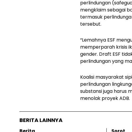
perlindungan
(safegua
mengklaim sebagai ba
termasuk perlindung
tersebut.
“Lemahnya ESF mengun
memperparah krisis i
gender.
Draft
ESF tida
perlindungan yang ma
Koalisi masyarakat si
perlindungan lingkung
substansi juga harus 
menolak proyek ADB.
BERITA LAINNYA
Berita
Sorot