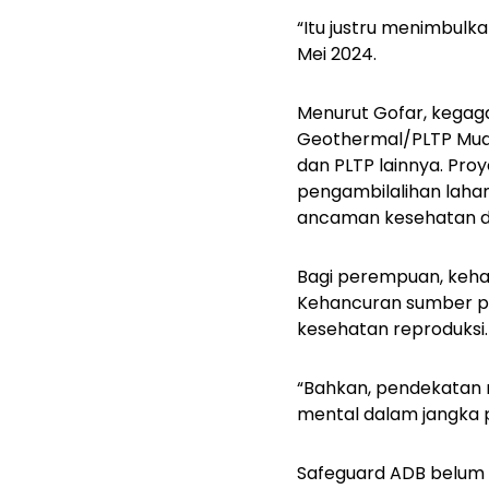
“Itu justru menimbulka
Mei 2024.
Menurut Gofar, kegaga
Geothermal/PLTP Muar
dan PLTP lainnya. Pro
pengambilalihan laha
ancaman kesehatan da
Bagi perempuan, keh
Kehancuran sumber p
kesehatan reproduksi.
“Bahkan, pendekatan 
mental dalam jangka 
Safeguard
ADB belum b