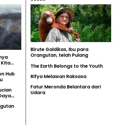
Birute Galdikas, Ibu para
Orangutan, telah Pulang
nya
Kita
The Earth Belongs to the Youth
on Hub
Rifya Melawan Raksasa
u
Fatur Meronda Belantara dari
ucian
Udara
 Daya
angutan