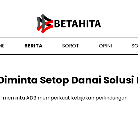
ME
BERITA
SOROT
OPINI
S
iminta Setop Danai Solusi 
pil meminta ADB memperkuat kebijakan perlindungan.