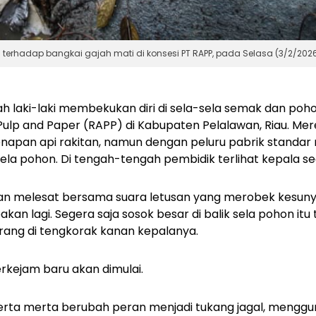
erhadap bangkai gajah mati di konsesi PT RAPP, pada Selasa (3/2/2026)
h laki-laki membekukan diri di sela-sela semak dan poho
Pulp and Paper (RAPP) di Kabupaten Pelalawan, Riau. Me
apan api rakitan, namun dengan peluru pabrik standar m
sela pohon. Di tengah-tengah pembidik terlihat kepala s
an melesat bersama suara letusan yang merobek kesunyi
akan lagi. Segera saja sosok besar di balik sela pohon it
arang di tengkorak kanan kepalanya.
rkejam baru akan dimulai.
 serta merta berubah peran menjadi tukang jagal, meng