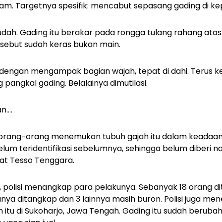
m. Targetnya spesifik: mencabut sepasang gading di kep
mudah. Gading itu berakar pada rongga tulang rahang atas
rsebut sudah keras bukan main.
 dengan mengampak bagian wajah, tepat di dahi. Terus k
pangkal gading. Belalainya dimutilasi.
....
, orang-orang menemukan tubuh gajah itu dalam keada
 belum teridentifikasi sebelumnya, sehingga belum diberi na
at Tesso Tenggara.
 polisi menangkap para pelakunya. Sebanyak 18 orang d
ranya ditangkap dan 3 lainnya masih buron. Polisi juga 
 itu di Sukoharjo, Jawa Tengah. Gading itu sudah beruba