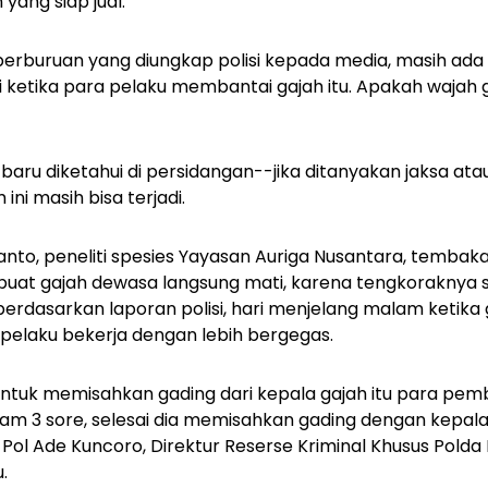
yang siap jual.
erburuan yang diungkap polisi kepada media, masih ada
i ketika para pelaku membantai gajah itu. Apakah wajah g
ru diketahui di persidangan--jika ditanyakan jaksa ata
ni masih bisa terjadi.
dianto, peneliti spesies Yayasan Auriga Nusantara, temba
uat gajah dewasa langsung mati, karena tengkoraknya 
berdasarkan laporan polisi, hari menjelang malam ketika 
pelaku bekerja dengan lebih bergegas.
, untuk memisahkan gading dari kepala gajah itu para pem
 jam 3 sore, selesai dia memisahkan gading dengan kepala
ol Ade Kuncoro, Direktur Reserse Kriminal Khusus Polda
.