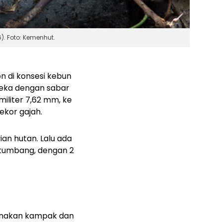
. Foto: Kemenhut.
n di konsesi kebun
reka dengan sabar
iliter 7,62 mm, ke
eekor gajah.
an hutan. Lalu ada
u tumbang, dengan 2
gunakan kampak dan