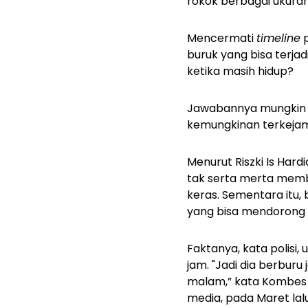
rokok berbagai ukuran 
Mencermati
timeline
p
buruk yang bisa terjad
ketika masih hidup?
Jawabannya mungkin ba
kemungkinan terkejam i
Menurut Riszki Is Har
tak serta merta memb
keras. Sementara itu, 
yang bisa mendorong 
Faktanya, kata polisi
jam. "Jadi dia berburu
malam,” kata Kombes P
media, pada Maret lalu