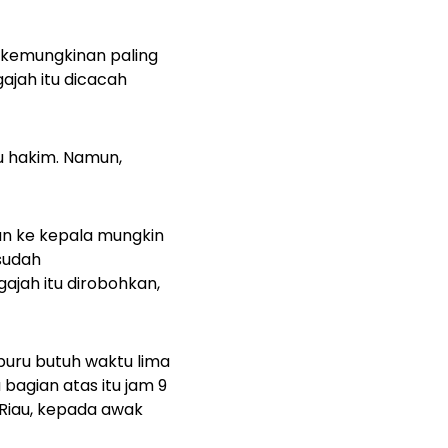
 kemungkinan paling
ajah itu dicacah
u hakim. Namun,
kan ke kepala mungkin
sudah
gajah itu dirobohkan,
buru butuh waktu lima
 bagian atas itu jam 9
 Riau, kepada awak