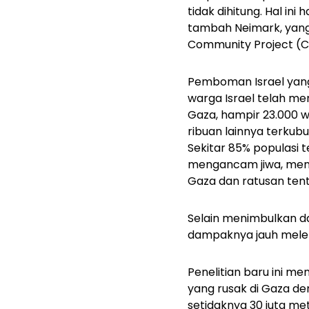
tidak dihitung. Hal ini
tambah Neimark, yang 
Community Project (CC
Pemboman Israel yang
warga Israel telah m
Gaza, hampir 23.000 
ribuan lainnya terkub
Sekitar 85% populasi
mengancam jiwa, menuru
Gaza dan ratusan tent
Selain menimbulkan da
dampaknya jauh meleb
Penelitian baru ini 
yang rusak di Gaza d
setidaknya 30 juta me