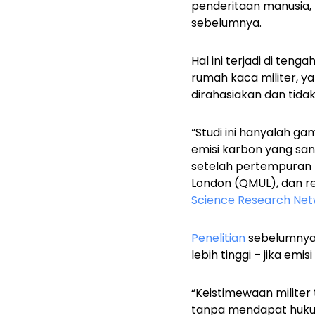
penderitaan manusia, 
sebelumnya.
Hal ini terjadi di ten
rumah kaca militer, y
dirahasiakan dan tida
“Studi ini hanyalah g
emisi karbon yang san
setelah pertempuran b
London (QMUL), dan rek
Science Research Ne
Penelitian
sebelumnya 
lebih tinggi – jika em
“Keistimewaan milit
tanpa mendapat hukum