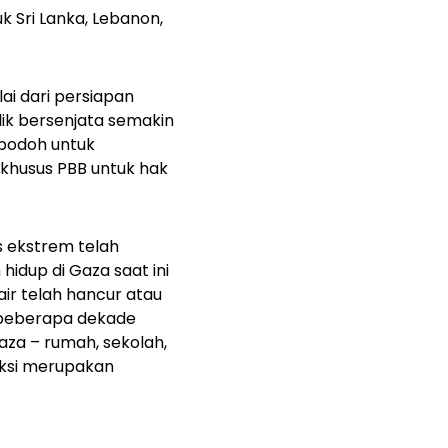
k Sri Lanka, Lebanon,
ai dari persiapan
ik bersenjata semakin
bodoh untuk
 khusus PBB untuk hak
s ekstrem telah
idup di Gaza saat ini
air telah hancur atau
 beberapa dekade
aza – rumah, sekolah,
ruksi merupakan