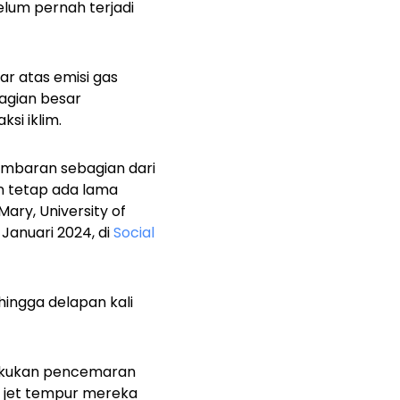
elum pernah terjadi
ar atas emisi gas
agian besar
si iklim.
ambaran sebagian dari
n tetap ada lama
ary, University of
 Januari 2024, di
Social
ingga delapan kali
lakukan pencemaran
n jet tempur mereka