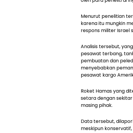
oleh para peneliti di I
Menurut penelitian te
karena itu mungkin me
respons militer Israe
Analisis tersebut, yan
pesawat terbang, tank,
pembuatan dan peledak
menyebabkan pemanasa
pesawat kargo Amerik
Roket Hamas yang dit
setara dengan sekita
masing pihak.
Data tersebut, dilapo
meskipun konservatif,