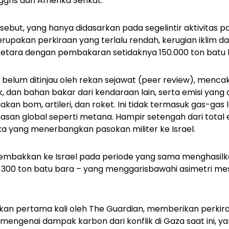
nggris dan Amerika Serikat.
rsebut, yang hanya didasarkan pada segelintir aktivitas 
rupakan perkiraan yang terlalu rendah, kerugian iklim d
l setara dengan pembakaran setidaknya 150.000 ton batu 
g belum ditinjau oleh rekan sejawat (
peer review
), mencak
 dan bahan bakar dari kendaraan lain, serta emisi yang d
an bom, artileri, dan roket. Ini tidak termasuk gas-gas 
n global seperti metana. Hampir setengah dari total e
a yang menerbangkan pasokan militer ke Israel.
embakkan ke Israel pada periode yang sama menghasilkan
r 300 ton batu bara – yang menggarisbawahi asimetri me
rkan pertama kali oleh
The Guardian
, memberikan perkir
 mengenai dampak karbon dari konflik di Gaza saat ini,