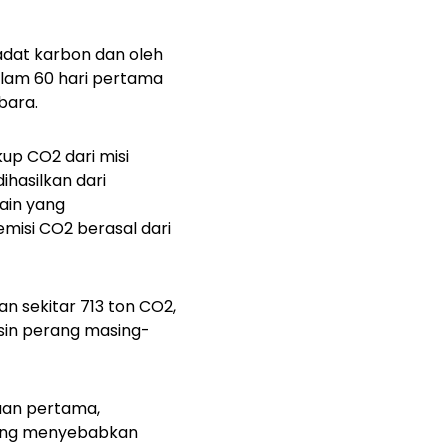
padat karbon dan oleh
alam 60 hari pertama
bara.
up CO2 dari misi
ihasilkan dari
lain yang
misi CO2 berasal dari
 sekitar 713 ton CO2,
sin perang masing-
aan pertama,
 yang menyebabkan