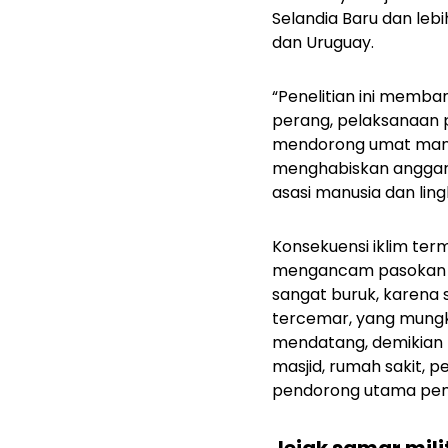
Selandia Baru dan lebi
dan Uruguay.
“Penelitian ini memba
perang, pelaksanaan 
mendorong umat manus
menghabiskan anggaran
asasi manusia dan lin
Konsekuensi iklim ter
mengancam pasokan air
sangat buruk, karena s
tercemar, yang mung
mendatang, demikian p
masjid, rumah sakit, p
pendorong utama pem