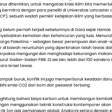
 harus dihentikan, untuk mengatasi krisis iklim kita memerlu
bermitra dengan para peneliti di Universitas Lancaster 
P), sebuah wadah pemikir kebijakan iklim yang berbasis 
 belum pernah terjadi sebelumnya di Gaza sejak Hama
enyebabkan kematian dan kehancuran yang luas. Menurut
warga Palestina – sebagian besar perempuan dan anak-a
ur di bawah reruntuhan yang diperkirakan telah tewas da
 terpaksa mengungsi dan menghadapi kekurangan makana
t badan-badan PBB. Di sisi lain, lebih dari 100 sandera I
ara Israel tewas.
mpak buruk, konflik ini juga memperburuk keadaan darura
ihi emisi CO2 dari bom dan pesawat terbang.
menghitung bahwa biaya karbon untuk membangun kembal
engan menggunakan teknik konstruksi kontemporer akan
trik ton gas pemanasan global. Angka ini setara dengan 