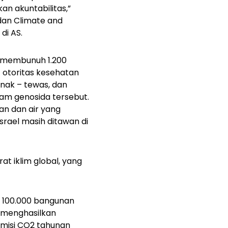
kan akuntabilitas,”
dan Climate and
di AS.
s membunuh 1.200
 otoritas kesehatan
nak – tewas, dan
lam genosida tersebut.
n dan air yang
srael masih ditawan di
t iklim global, yang
i 100.000 bangunan
 menghasilkan
emisi CO2 tahunan