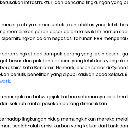
kerusakan infrastruktur, dan bencana lingkungan yang b
gah meningkatnya seruan untuk akuntabilitas yang lebih bes
ang memainkan peran besar dalam krisis iklim namun seb
k diperhitungkan dalam negosiasi tahunan PBB mengenai ak
ambaran singkat dari dampak perang yang lebih besar… g
gat besar dan polutan beracun yang lebih luas yang aka
erakhir,” kata Benjamin Neimark, dosen senior di Queen M
an penulis penelitian yang dipublikasikan pada Selasa, 9
twork
.
menunjukkan bahwa jejak karbon sebenarnya bisa lima h
isi dari seluruh rantai pasokan perang dimasukkan.
er terhadap lingkungan hidup memungkinkan mereka me
an, seolah-olah emisi karbon yang keluar dari tank da