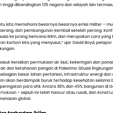
h tinggi dibandingkan 135 negara dan wilayah lain termasu
ntu kita memahami besarnya besarnya emisi militer – mul
perang, dan pembangunan kembali setelah perang. Konfl
ia ke jurang bencana iklim, dan merupakan cara yang 
 karbon kita yang menyusut,” ujar David Boyd, pelapor
gkungan.
masuk kenaikan permukaan air laut, kekeringan dan pana
 dan ketahanan pangan di Palestina. Situasi lingkungan h
ebagian besar lahan pertanian, infrastruktur energi dan 
kin akan berdampak buruk terhadap kesehatan selama
eringatan para ahli. Antara 36% dan 45% bangunan di G
ertokoan – sejauh ini telah hancur atau rusak, dan konst
anasan global.