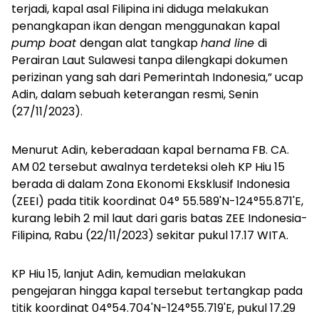
terjadi, kapal asal Filipina ini diduga melakukan
penangkapan ikan dengan menggunakan kapal
pump boat
dengan alat tangkap
hand line
di
Perairan Laut Sulawesi tanpa dilengkapi dokumen
perizinan yang sah dari Pemerintah Indonesia,” ucap
Adin, dalam sebuah keterangan resmi, Senin
(27/11/2023).
Menurut Adin, keberadaan kapal bernama FB. CA.
AM 02 tersebut awalnya terdeteksi oleh KP Hiu 15
berada di dalam Zona Ekonomi Eksklusif Indonesia
(ZEEI) pada titik koordinat 04° 55.589'N-124°55.871'E,
kurang lebih 2 mil laut dari garis batas ZEE Indonesia-
Filipina, Rabu (22/11/2023) sekitar pukul 17.17 WITA.
KP Hiu 15, lanjut Adin, kemudian melakukan
pengejaran hingga kapal tersebut tertangkap pada
titik koordinat 04°54.704'N-124°55.719'E, pukul 17.29