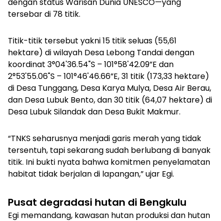
dengan status Warisan Dunia UNESCO—yang
tersebar di 78 titik.
Titik-titik tersebut yakni 15 titik seluas (55,61
hektare) di wilayah Desa Lebong Tandai dengan
koordinat 3°04'36.54"S – 101°58'42.09”E dan
2°53'55.06"S – 101°46'46.66”E, 31 titik (173,33 hektare)
di Desa Tunggang, Desa Karya Mulya, Desa Air Berau,
dan Desa Lubuk Bento, dan 30 titik (64,07 hektare) di
Desa Lubuk Silandak dan Desa Bukit Makmur.
“TNKS seharusnya menjadi garis merah yang tidak
tersentuh, tapi sekarang sudah berlubang di banyak
titik. Ini bukti nyata bahwa komitmen penyelamatan
habitat tidak berjalan di lapangan,” ujar Egi.
Pusat degradasi hutan di Bengkulu
Egi memandang, kawasan hutan produksi dan hutan