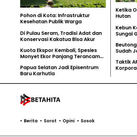
Ketika 
Pohon di Kota: Infrastruktur
Hutan
Kesehatan Publik Warga
Kebun K
Di Pulau Seram, Tradisi Adat dan
Sungai 
Konservasi Kakatua Bisa Akur
Beutong
Kuota Ekspor Kembali, Spesies
Sudah Ja
Monyet Ekor Panjang Terancam
Tamban
Taktik A
Lagi
Papua Selatan Jadi Episentrum
Korpora
Baru Karhutla
Kaliman
Berita
Sorot
Opini
Sosok