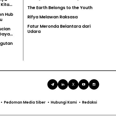
Kita
The Earth Belongs to the Youth
on Hub
Rifya Melawan Raksasa
u
Fatur Meronda Belantara dari
ucian
Udara
 Daya
angutan
X
Pedoman Media Siber
Hubungi Kami
Redaksi