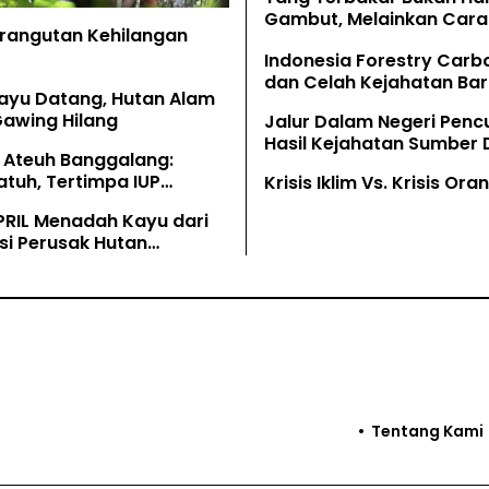
Gambut, Melainkan Cara 
Orangutan Kehilangan
Memahaminya
Indonesia Forestry Carb
dan Celah Kejahatan Bar
ayu Datang, Hutan Alam
Gawing Hilang
Jalur Dalam Negeri Penc
Hasil Kejahatan Sumber
 Ateuh Banggalang:
Alam
tuh, Tertimpa IUP
Krisis Iklim Vs. Krisis Or
g
PRIL Menadah Kayu dari
si Perusak Hutan
tan
Tentang Kami