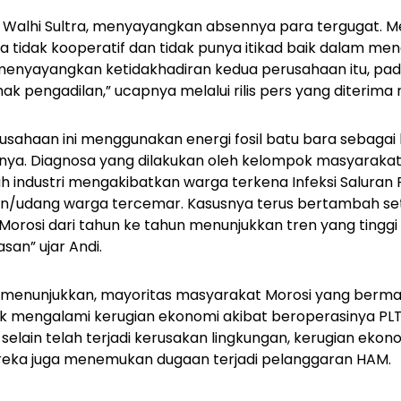
 Walhi Sultra, menyayangkan absennya para tergugat. Me
tidak kooperatif dan tidak punya itikad baik dalam me
menyayangkan ketidakhadiran kedua perusahaan itu, pad
ihak pengadilan,” ucapnya melalui rilis pers yang diterima 
rusahaan ini menggunakan energi fosil batu bara sebaga
ya. Diagnosa yang dilakukan oleh kelompok masyarakat
ah industri mengakibatkan warga terkena Infeksi Saluran
an/udang warga tercemar. Kasusnya terus bertambah set
orosi dari tahun ke tahun menunjukkan tren yang tinggi 
san” ujar Andi.
tra menunjukkan, mayoritas masyarakat Morosi yang berm
k mengalami kerugian ekonomi akibat beroperasinya PL
selain telah terjadi kerusakan lingkungan, kerugian eko
reka juga menemukan dugaan terjadi pelanggaran HAM.