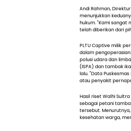
Andi Rahman, Direktur
menunjukkan keduanya 
hukum.
"Kami sangat 
telah diberikan dari p
PLTU Captive milik pe
dalam pengoperasiann
polusi udara dan limb
(ISPA) dan tambak ik
lalu.
"Data Puskesmas M
atau penyakit pernapa
Hasil riset Walhi Sul
sebagai petani tamba
tersebut.
Menurutnya, 
kesehatan warga, me