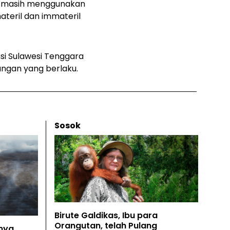
ng masih menggunakan
teril dan immateril
si Sulawesi Tenggara
ngan yang berlaku.
Sosok
Birute Galdikas, Ibu para
Orangutan, telah Pulang
nya