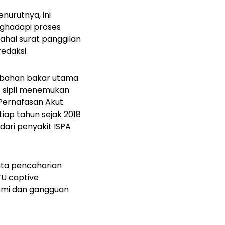
nurutnya, ini
nghadapi proses
ahal surat panggilan
redaksi.
i bahan bakar utama
 sipil menemukan
 Pernafasan Akut
iap tahun sejak 2018
dari penyakit ISPA
ata pencaharian
TU captive
nomi dan gangguan