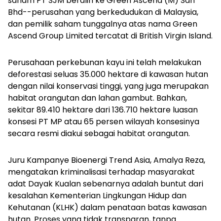
saham PT SJM beralih ke Green Ascend (M) Sdn
Bhd--perusahan yang berkedudukan di Malaysia,
dan pemilik saham tunggalnya atas nama Green
Ascend Group Limited tercatat di British Virgin Island.
Perusahaan perkebunan kayu ini telah melakukan
deforestasi seluas 35.000 hektare di kawasan hutan
dengan nilai konservasi tinggi, yang juga merupakan
habitat orangutan dan lahan gambut. Bahkan,
sekitar 89.410 hektare dari 136.710 hektare luasan
konsesi PT MP atau 65 persen wilayah konsesinya
secara resmi diakui sebagai habitat orangutan.
Juru Kampanye Bioenergi Trend Asia, Amalya Reza,
mengatakan kriminalisasi terhadap masyarakat
adat Dayak Kualan sebenarnya adalah buntut dari
kesalahan Kementerian Lingkungan Hidup dan
Kehutanan (KLHK) dalam penataan batas kawasan
hutan. Proses yang tidak transparan, tanpa