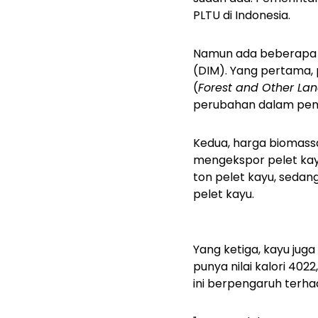
PLTU di Indonesia.
Namun ada beberapa p
(DIM). Yang pertama,
(
Forest and Other La
perubahan dalam peng
Kedua, harga biomassa
mengekspor pelet kay
ton pelet kayu, sedan
pelet kayu.
Yang ketiga, kayu jug
punya nilai kalori 402
ini berpengaruh terhad