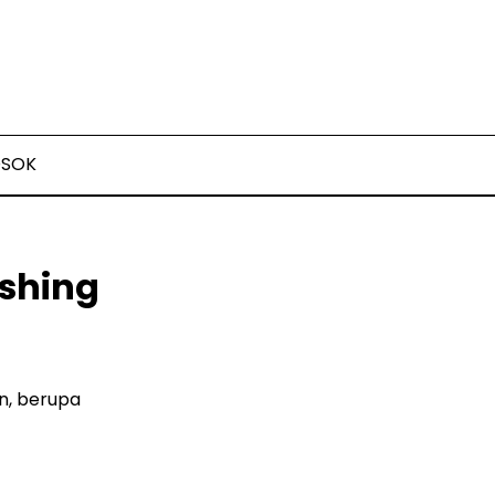
OSOK
ashing
n, berupa