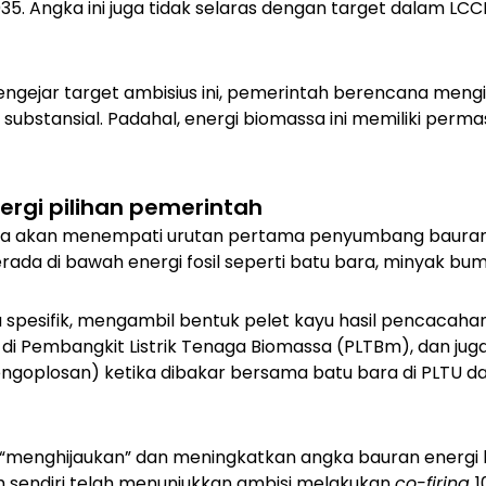
5. Angka ini juga tidak selaras dengan target dalam LCC
engejar target ambisius ini, pemerintah berencana meng
substansial. Padahal, energi biomassa ini memiliki perm
ergi pilihan pemerintah
sa akan menempati urutan pertama penyumbang bauran
rada di bawah energi fosil seperti batu bara, minyak bumi
 spesifik, mengambil bentuk pelet kayu hasil pencacah
r di Pembangkit Listrik Tenaga Biomassa (PLTBm), dan ju
ngoplosan) ketika dibakar bersama batu bara di PLTU da
uk “menghijaukan” dan meningkatkan angka bauran energi 
h sendiri telah menunjukkan ambisi melakukan
co-firing
1