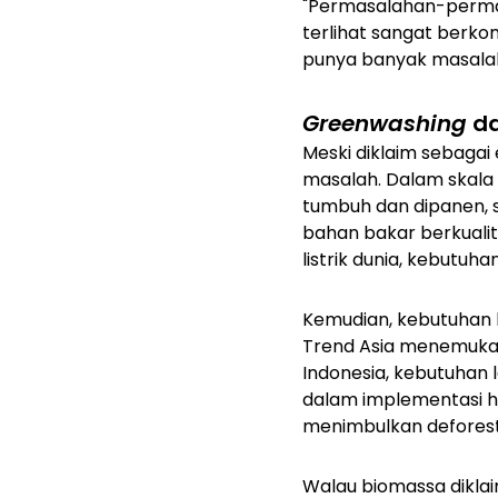
"Permasalahan-permas
terlihat sangat ber
punya banyak masalah
Greenwashing
d
Meski diklaim sebagai
masalah. Dalam skala y
tumbuh dan dipanen, 
bahan bakar berkuali
listrik dunia, kebutuh
Kemudian, kebutuhan l
Trend Asia menemuk
Indonesia, kebutuhan l
dalam implementasi hi
menimbulkan deforesta
Walau biomassa dikla