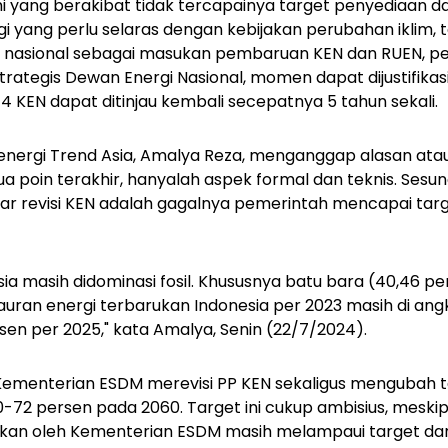
yang berakibat tidak tercapainya target penyediaan 
gi yang perlu selaras dengan kebijakan perubahan iklim, 
i nasional sebagai masukan pembaruan KEN dan RUEN, 
ategis Dewan Energi Nasional, momen dapat dijustifikas
4 KEN dapat ditinjau kembali secepatnya 5 tahun sekali.
ergi Trend Asia, Amalya Reza, menganggap alasan atau ju
ua poin terakhir, hanyalah aspek formal dan teknis. Sesu
ar revisi KEN adalah gagalnya pemerintah mencapai tar
ia masih didominasi fosil. Khususnya batu bara (40,46 pe
auran energi terbarukan Indonesia per 2023 masih di angk
rsen per 2025," kata Amalya, Senin (22/7/2024).
ementerian ESDM merevisi PP KEN sekaligus mengubah t
-72 persen pada 2060. Target ini cukup ambisius, meski
kan oleh Kementerian ESDM masih melampaui target dar