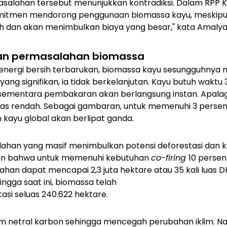
alahan tersebut menunjukkan kontradiksi. Dalam RPP K
komitmen mendorong penggunaan biomassa kayu, meski
 dan akan menimbulkan biaya yang besar," kata Amalya
an permasalahan biomassa
 energi bersih terbarukan, biomassa kayu sesungguhnya 
ang signifikan, ia tidak berkelanjutan. Kayu butuh waktu
sementara pembakaran akan berlangsung instan. Apala
tas rendah. Sebagai gambaran, untuk memenuhi 3 persen 
an kayu global akan berlipat ganda.
ahan yang masif menimbulkan potensi deforestasi dan kon
an bahwa untuk memenuhi kebutuhan
co-firing
10 persen
ahan dapat mencapai 2,3 juta hektare atau 35 kali luas D
ngga saat ini, biomassa telah
si seluas 240.622 hektare.
im netral karbon sehingga mencegah perubahan iklim. N