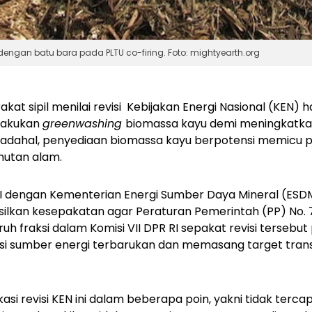
engan batu bara pada PLTU co-firing. Foto: mightyearth.org
kat sipil menilai revisi Kebijakan Energi Nasional (KEN) 
lakukan
greenwashing
biomassa kayu demi meningkatka
 Padahal, penyediaan biomassa kayu berpotensi memicu p
utan alam.
RI dengan Kementerian Energi Sumber Daya Mineral (ESDM
silkan kesepakatan agar Peraturan Pemerintah (PP) No. 
uruh fraksi dalam Komisi VII DPR RI sepakat revisi tersebu
asi sumber energi terbarukan dan memasang target trans
asi revisi KEN ini dalam beberapa poin, yakni tidak terca