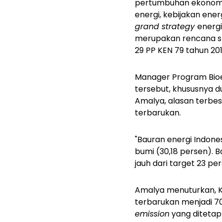
pertumbuhan ekonomi 
energi, kebijakan ener
grand strategy
energ
merupakan rencana str
29 PP KEN 79 tahun 201
Manager Program Bioen
tersebut, khususnya d
Amalya, alasan terbes
terbarukan.
"Bauran energi Indones
bumi (30,18 persen). B
jauh dari target 23 pe
Amalya menuturkan, K
terbarukan menjadi 70
emission
yang ditetap