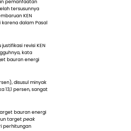
dan pemanfaatan
telah tersusunnya
pembaruan KEN
i karena dalam Pasal
stifikasi revisi KEN
ngguhnya, kata
get bauran energi
rsen), disusul minyak
a 13,1 persen, sangat
arget bauran energi
pun target
peak
i perhitungan