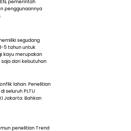
EN, pemerintah
pun penggunaannya
.
memiliki segudang
 3-5 tahun untuk
gi kayu merupakan
saja dari kebutuhan
flik lahan. Penelitian
 di seluruh PLTU
KI Jakarta. Bahkan
amun penelitian Trend