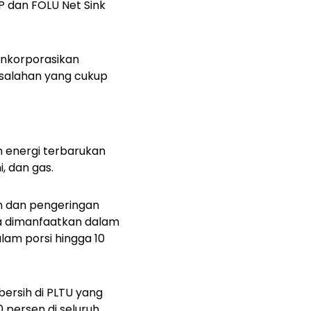
P dan FOLU Net Sink
inkorporasikan
asalahan yang cukup
 energi terbarukan
, dan gas.
an dan pengeringan
ga dimanfaatkan dalam
lam porsi hingga 10
bersih di PLTU yang
0 persen di seluruh