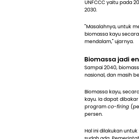
UNFCCC yaitu pada 203
2030.
"Masalahnya, untuk m
biomassa kayu secara 
mendalam," ujarnya.
Biomassa jadi en
Sampai 2040, biomas
nasional, dan masih be
Biomassa kayu, secara
kayu. Ia dapat dibaka
program
co-firing
(pe
persen.
Hal ini dilakukan unt
sudah ada. Pemerinta