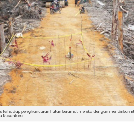
tes terhadap penghancuran hutan keramat mereka dengan mendirikan ri
ga Nusantara