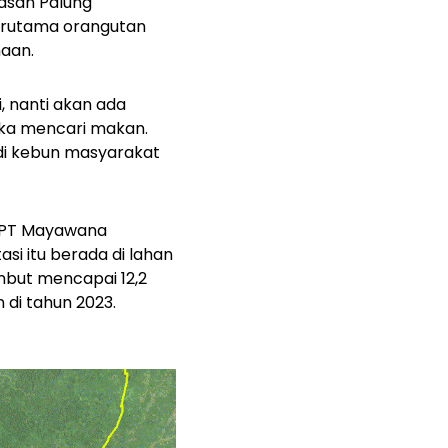
asan Palung
 terutama orangutan
aan.
, nanti akan ada
eka mencari makan.
di kebun masyarakat
n, PT Mayawana
si itu berada di lahan
mbut mencapai 12,2
 di tahun 2023.