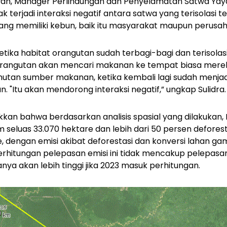
iawan, Manager Perlindungan dan Penyelamatan Satwa Yay
 terjadi interaksi negatif antara satwa yang terisolasi
ng memiliki kebun, baik itu masyarakat maupun perusah
tika habitat orangutan sudah terbagi-bagi dan terisolasi
 Orangutan akan mencari makanan ke tempat biasa mer
hutan sumber makanan, ketika kembali lagi sudah menja
 "Itu akan mendorong interaksi negatif,” ungkap Sulidra.
jukkan bahwa berdasarkan analisis spasial yang dilakuka
eluas 33.070 hektare dan lebih dari 50 persen deforesta
, dengan emisi akibat deforestasi dan konversi lahan ga
Perhitungan pelepasan emisi ini tidak mencakup pelepasan
nya akan lebih tinggi jika 2023 masuk perhitungan.