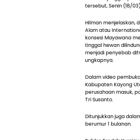
tersebut, Senin (18/03)
Hilman menjelaskan, da
Alam atau Internation
konsesi Mayawana mer
tinggal hewan dilindun
menjadi penyebab difr
ungkapnya.
Dalam video pembuka p
Kabupaten Kayong Utar
perusahaan masuk, pop
Tri Susanto.
Ditunjukkan juga dala
berumur 1 bulanan.