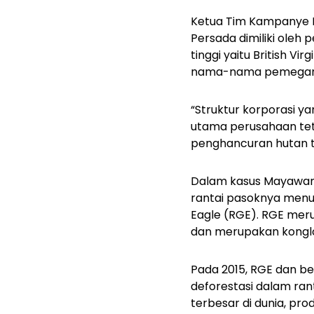
Ketua Tim Kampanye 
Persada dimiliki oleh
tinggi yaitu British V
nama-nama pemegang
“Struktur korporasi y
utama perusahaan teta
penghancuran hutan tr
Dalam kasus Mayawan
rantai pasoknya menu
Eagle (RGE). RGE meru
dan merupakan konglom
Pada 2015, RGE dan b
deforestasi
dalam ran
terbesar di dunia, p