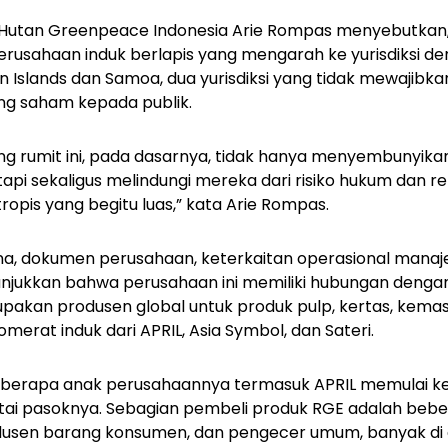
Hutan Greenpeace Indonesia Arie Rompas menyebutkan
 perusahaan induk berlapis yang mengarah ke yurisdiksi d
irgin Islands dan Samoa, dua yurisdiksi yang tidak mewaji
 saham kepada publik.
ang rumit ini, pada dasarnya, tidak hanya menyembunyika
pi sekaligus melindungi mereka dari risiko hukum dan re
opis yang begitu luas,” kata Arie Rompas.
a, dokumen perusahaan, keterkaitan operasional mana
njukkan bahwa perusahaan ini memiliki hubungan denga
pakan produsen global untuk produk pulp, kertas, kemasan
erat induk dari APRIL, Asia Symbol, dan Sateri.
eberapa anak perusahaannya termasuk APRIL memulai k
tai pasoknya. Sebagian pembeli produk RGE adalah be
rodusen barang konsumen, dan pengecer umum, banyak 