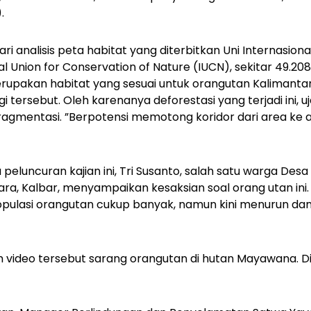
.
ri analisis peta habitat yang diterbitkan Uni Internasion
al Union for Conservation of Nature (IUCN), sekitar 49.2
upakan habitat yang sesuai untuk orangutan Kalimantan
gi tersebut. Oleh karenanya deforestasi yang terjadi ini, u
agmentasi. ”Berpotensi memotong koridor dari area ke ar
eluncuran kajian ini, Tri Susanto, salah satu warga Desa
a, Kalbar, menyampaikan kesaksian soal orang utan ini.
ulasi orangutan cukup banyak, namun kini menurun dan j
m video tersebut sarang orangutan di hutan Mayawana. Di