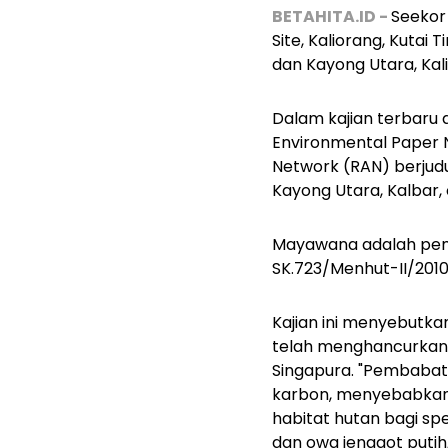
BETAHITA.ID -
Seekor
Site, Kaliorang, Kutai
dan Kayong Utara, Kal
Dalam kajian terbaru da
Environmental Paper N
Network (RAN) berjud
Kayong Utara, Kalbar
Mayawana adalah peme
SK.723/Menhut-II/2010
Kajian ini menyebutka
telah menghancurkan 
Singapura. "Pembabata
karbon, menyebabkan 
habitat hutan bagi sp
dan owa jenggot putih