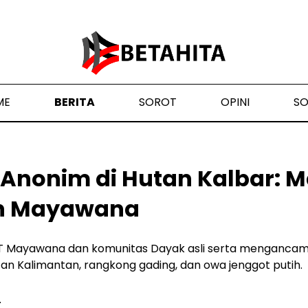
ME
BERITA
SOROT
OPINI
S
Anonim di Hutan Kalbar: 
eh Mayawana
a PT Mayawana dan komunitas Dayak asli serta menganca
an Kalimantan, rangkong gading, dan owa jenggot putih.
4