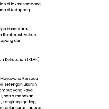
an di lokasi tambang
 ada di Ketapang
riga Nusantara,
 Rainforest Action
etapang dan
dan Kehutanan (KLHK)
 PT Mayawana Persada
ir setengah ukuran
 gambut yang kaya
li, serta menekan
, rangkong gading,
lam peluncuran laporan