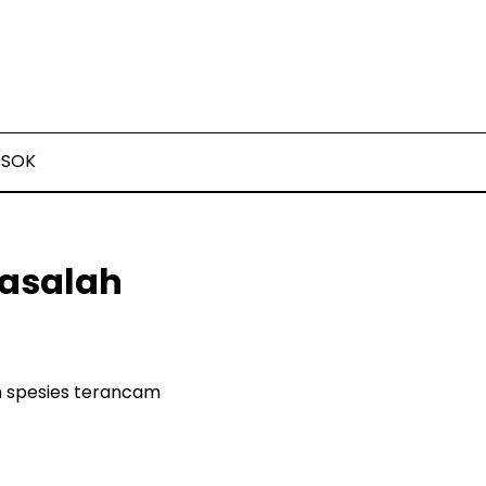
OSOK
Masalah
m spesies terancam