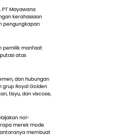
, PT Mayawana
engan kerahasiaan
bkan pengungkapan
n pemilik manfaat
putasi atas
jemen, dan hubungan
n grup Royal Golden
, tisyu, dan viscose,
ebijakan
nol-
berapa merek mode
di antaranya membuat