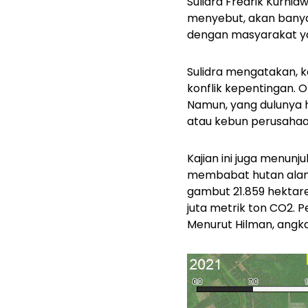
Sulidra Fredrik Kurn
menyebut, akan banyak
dengan masyarakat ya
Sulidra mengatakan, ke
konflik kepentingan.
Namun, yang dulunya 
atau kebun perusahaan.
Kajian ini juga menun
membabat hutan alam s
gambut 21.859 hektare
juta metrik ton CO2. 
Menurut Hilman, angka