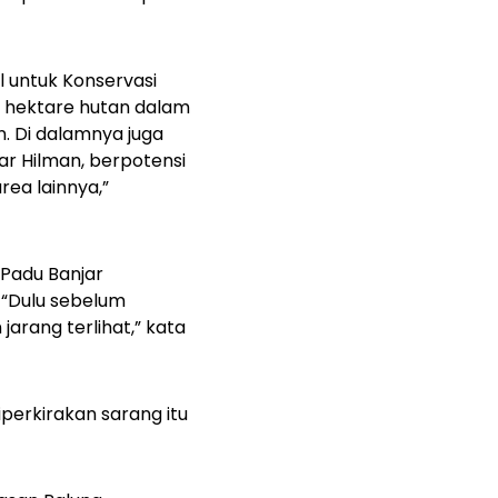
al untuk Konservasi
08 hektare hutan dalam
. Di dalamnya juga
jar Hilman, berpotensi
ea lainnya,”
 Padu Banjar
 “Dulu sebelum
arang terlihat,” kata
perkirakan sarang itu