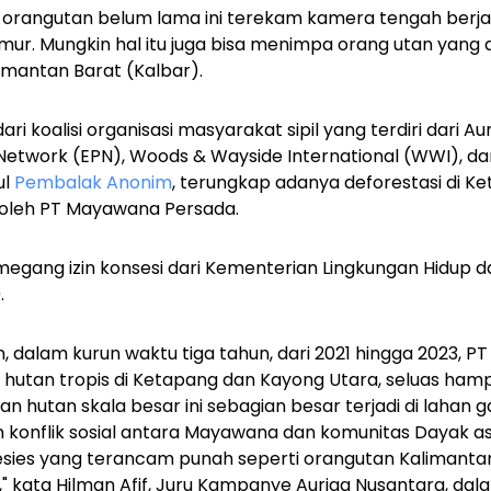
 orangutan belum lama ini terekam kamera tengah berjal
 Timur. Mungkin hal itu juga bisa menimpa orang utan yang
imantan Barat (Kalbar).
ri koalisi organisasi masyarakat sipil yang terdiri dari Au
etwork (EPN), Woods & Wayside International (WWI), dan
ul
Pembalak Anonim
, terungkap adanya
deforestasi di K
, oleh PT Mayawana Persada.
gang izin konsesi dari Kementerian Lingkungan Hidup 
.
n, dalam kurun waktu tiga tahun, dari 2021 hingga 2023,
hutan tropis di Ketapang dan Kayong Utara, seluas
hamp
n hutan skala besar ini sebagian besar terjadi di lahan
konflik sosial antara Mayawana dan komunitas Dayak as
esies yang terancam punah seperti orangutan Kalimantan
," kata Hilman Afif, Juru Kampanye Auriga Nusantara, da