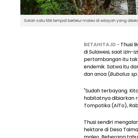
Salah satu titik tempat bertelur maleo di wilayah yang dikelo
BETAHITA.ID -
Thusi 
di Sulawesi, saat izin-
pertambangan itu tak 
endemik. Satwa itu da
dan anoa (
Bubalus sp.
"Sudah terbayang. Kit
habitatnya dibiarkan r
Tompotika (AlTo), Rab
Thusi sendiri mengala
hektare di Desa Taim
maleo. Beberapa tahun 