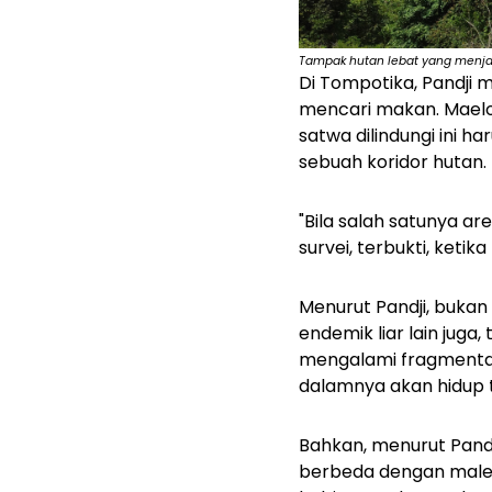
Tampak hutan lebat yang menjad
Di Tompotika, Pandji 
mencari makan. Maelo 
satwa dilindungi ini 
sebuah koridor hutan.
"Bila salah satunya ar
survei, terbukti, ketik
Menurut Pandji, buka
endemik liar lain juga
mengalami fragmentasi
dalamnya akan hidup te
Bahkan, menurut Pandji
berbeda dengan maleo 