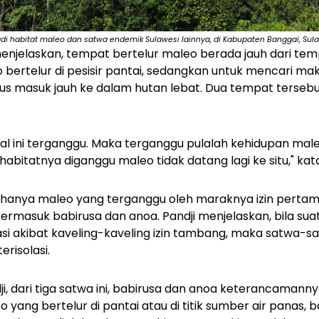
i habitat maleo dan satwa endemik Sulawesi lainnya, di Kabupaten Banggai, Sulaw
menjelaskan, tempat bertelur maleo berada jauh dari t
bertelur di pesisir pantai, sedangkan untuk mencari ma
harus masuk jauh ke dalam hutan lebat. Dua tempat terse
eal ini terganggu. Maka terganggu pulalah kehidupan maleo 
a habitatnya diganggu maleo tidak datang lagi ke situ," kata
n hanya maleo yang terganggu oleh maraknya izin pert
, termasuk babirusa dan anoa. Pandji menjelaskan, bila su
 akibat kaveling-kaveling izin tambang, maka satwa-sat
risolasi.
, dari tiga satwa ini, babirusa dan anoa keterancamannya
yang bertelur di pantai atau di titik sumber air panas, 