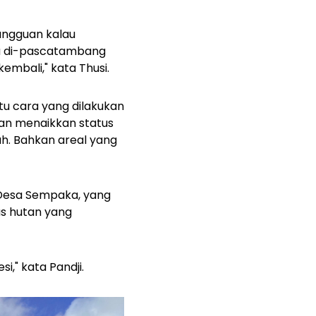
angguan kalau
nya di-pascatambang
embali," kata Thusi.
u cara yang dilakukan
gan menaikkan status
ah. Bahkan areal yang
 Desa Sempaka, yang
as hutan yang
i," kata Pandji.