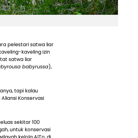
 pelestari satwa liar
kaveling-kaveling izin
at satwa liar
byrousa babyrussa
),
anya, tapi kalau
 Aliansi Konservasi
eluas sekitar 100
ah, untuk konservasi
layah kelola AlTo, di