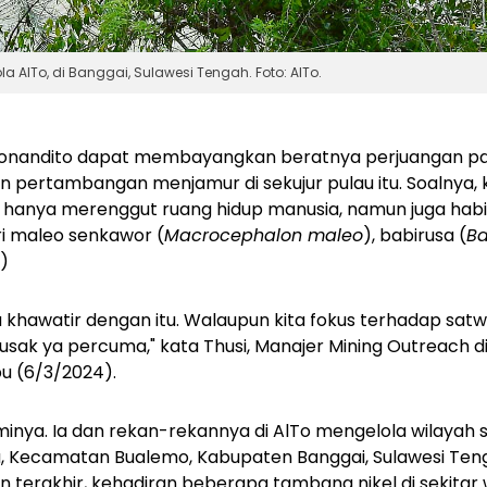
la AlTo, di Banggai, Sulawesi Tengah. Foto: AlTo.
Bonandito dapat membayangkan beratnya perjuangan para
izin pertambangan menjamur di sekujur pulau itu. Soalnya, 
hanya merenggut ruang hidup manusia, namun juga habit
ri maleo senkawor (
Macrocephalon maleo
), babirusa (
Ba
)
a khawatir dengan itu. Walaupun kita fokus terhadap satw
usak ya percuma," kata Thusi, Manajer Mining Outreach di
u (6/3/2024).
minya. Ia dan rekan-rekannya di AlTo mengelola wilayah s
a, Kecamatan Bualemo, Kabupaten Banggai, Sulawesi Teng
terakhir, kehadiran beberapa tambang nikel di sekitar wi