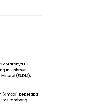
di antaranya PT
angun Makmur.
Mineral (ESDM),
n (amdal) beberapa
ivitas tambang