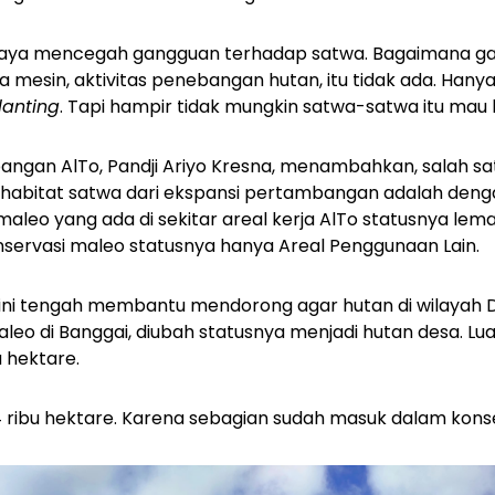
upaya mencegah gangguan terhadap satwa. Bagaimana g
a mesin, aktivitas penebangan hutan, itu tidak ada. Ha
lanting
. Tapi hampir tidak mungkin satwa-satwa itu mau k
ngan AlTo, Pandji Ariyo Kresna, menambahkan, salah sat
i habitat satwa dari ekspansi pertambangan adalah den
maleo yang ada di sekitar areal kerja AlTo statusnya lem
onservasi maleo statusnya hanya Areal Penggunaan Lain.
at ini tengah membantu mendorong agar hutan di wilayah
eo di Banggai, diubah statusnya menjadi hutan desa. Lu
u hektare.
 4 ribu hektare. Karena sebagian sudah masuk dalam konses