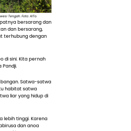
esi Tengah. Foto: AlTo.
empatnya bersarang dan
kan dan bersarang,
but terhubung dengan
di sini. Kita pernah
 Pandji.
ambangan. Satwa-satwa
atu habitat satwa
wa liar yang hidup di
 lebih tinggi. Karena
babirusa dan anoa