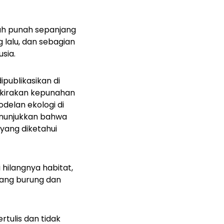
lah punah sepanjang
 lalu, dan sebagian
sia.
publikasikan di
rkirakan kepunahan
delan ekologi di
menunjukkan bahwa
yang diketahui
hilangnya habitat,
arang burung dan
tulis dan tidak