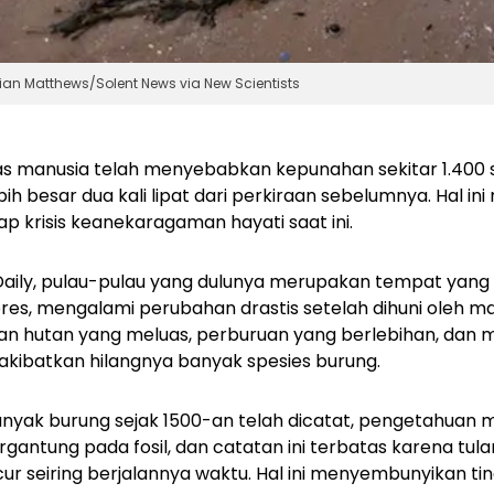
ian Matthews/Solent News via New Scientists
tas manusia telah menyebabkan kepunahan sekitar 1.400 
h besar dua kali lipat dari perkiraan sebelumnya. Hal ini
ap krisis keanekaragaman hayati saat ini.
h Daily, pulau-pulau yang dulunya merupakan tempat yang 
ores, mengalami perubahan drastis setelah dihuni oleh ma
n hutan yang meluas, perburuan yang berlebihan, dan 
akibatkan hilangnya banyak spesies burung.
nyak burung sejak 1500-an telah dicatat, pengetahuan m
rgantung pada fosil, dan catatan ini terbatas karena tul
ur seiring berjalannya waktu. Hal ini menyembunyikan t