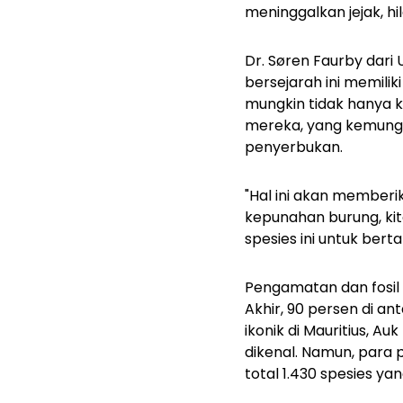
meninggalkan jejak, hil
Dr. Søren Faurby dari
bersejarah ini memilik
mungkin tidak hanya k
mereka, yang kemungk
penyerbukan.
"Hal ini akan member
kepunahan burung, ki
spesies ini untuk berta
Pengamatan dan fosil
Akhir, 90 persen di an
ikonik di Mauritius, A
dikenal. Namun, para 
total 1.430 spesies yan