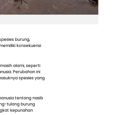
spesies burung,
 memiliki konsekuensi
masih alami, seperti
nusia. Perubahan ini
masuknya spesies yang
anusia tentang nasib
ang-tulang burung
ingkat kepunahan