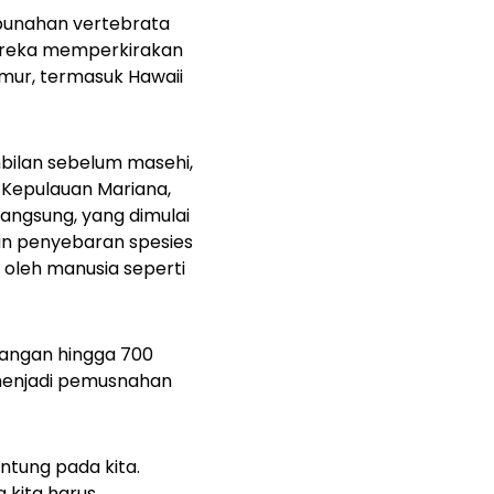
punahan vertebrata
Mereka memperkirakan
imur, termasuk Hawaii
bilan sebelum masehi,
n Kepulauan Mariana,
angsung, yang dimulai
dan penyebaran spesies
oleh manusia seperti
langan hingga 700
menjadi pemusnahan
ntung pada kita.
 kita harus