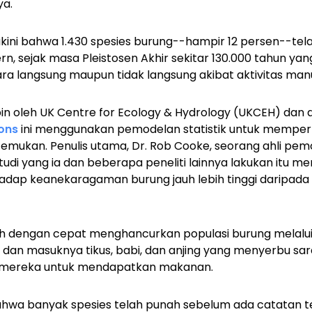
ya.
yakini bahwa 1.430 spesies burung--hampir 12 persen--te
, sejak masa Pleistosen Akhir sekitar 130.000 tahun yang
ra langsung maupun tidak langsung akibat aktivitas manu
in oleh UK Centre for Ecology & Hydrology (UKCEH) dan di
ons
ini menggunakan pemodelan statistik untuk mempe
emukan. Penulis utama, Dr. Rob Cooke, seorang ahli pemo
di yang ia dan beberapa peneliti lainnya lakukan itu 
dap keanekaragaman burung jauh lebih tinggi daripada 
ah dengan cepat menghancurkan populasi burung melalui 
n, dan masuknya tikus, babi, dan anjing yang menyerbu s
 mereka untuk mendapatkan makanan.
wa banyak spesies telah punah sebelum ada catatan ter