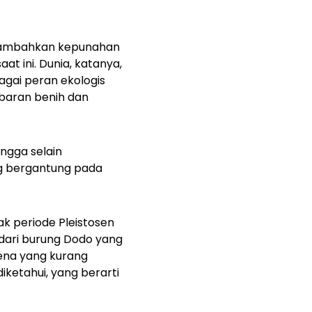
 menambahkan kepunahan
at ini. Dunia, katanya,
agai peran ekologis
baran benih dan
ngga selain
g bergantung pada
k periode Pleistosen
 dari burung Dodo yang
elena yang kurang
ketahui, yang berarti