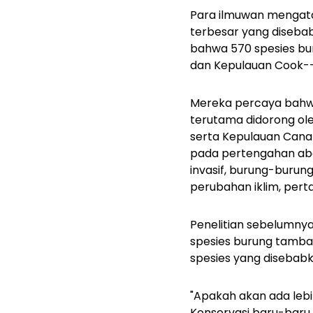
Para ilmuwan mengata
terbesar yang diseba
bahwa 570 spesies buru
dan Kepulauan Cook--h
Mereka percaya bahwa
terutama didorong ole
serta Kepulauan Canar
pada pertengahan abad
invasif, burung-buru
perubahan iklim, pertan
Penelitian sebelumnya
spesies burung tamba
spesies yang disebab
"Apakah akan ada lebi
Konservasi baru-baru 