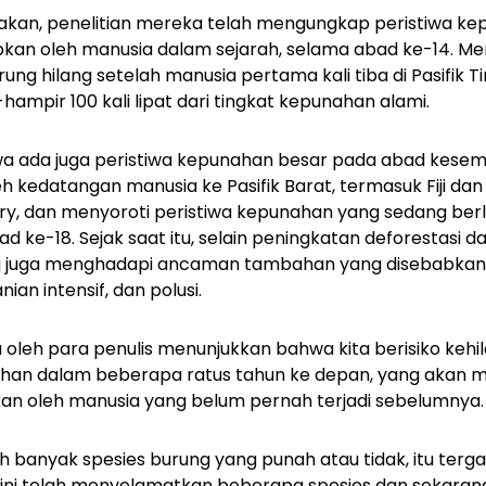
kan, penelitian mereka telah mengungkap peristiwa ke
bkan oleh manusia dalam sejarah, selama abad ke-14. 
ng hilang setelah manusia pertama kali tiba di Pasifik T
ampir 100 kali lipat dari tingkat kepunahan alami.
 ada juga peristiwa kepunahan besar pada abad kesem
h kedatangan manusia ke Pasifik Barat, termasuk Fiji da
y, dan menyoroti peristiwa kepunahan yang sedang berl
 ke-18. Sejak saat itu, selain peningkatan deforestasi 
ng juga menghadapi ancaman tambahan yang disebabkan 
ian intensif, dan polusi.
 oleh para penulis menunjukkan bahwa kita berisiko kehi
han dalam beberapa ratus tahun ke depan, yang akan 
kan oleh manusia yang belum pernah terjadi sebelumnya.
h banyak spesies burung yang punah atau tidak, itu terga
ini telah menyelamatkan beberapa spesies dan sekarang