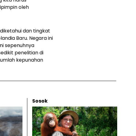
ipimpin oleh
iketahui dan tingkat
andia Baru. Negara ini
ini sepenuhnya
dikit penelitian di
a jumlah kepunahan
Sosok