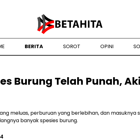
ME
BERITA
SOROT
OPINI
S
ies Burung Telah Punah, Ak
ang meluas, perburuan yang berlebihan, dan masuknya 
ilangnya banyak spesies burung.
24