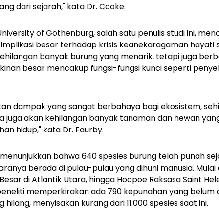
ang dari sejarah," kata Dr. Cooke.
 University of Gothenburg, salah satu penulis studi ini,
i implikasi besar terhadap krisis keanekaragaman hayati sa
ehilangan banyak burung yang menarik, tetapi juga berb
inan besar mencakup fungsi-fungsi kunci seperti penye
ikan dampak yang sangat berbahaya bagi ekosistem, sehi
ta juga akan kehilangan banyak tanaman dan hewan yan
han hidup," kata Dr. Faurby.
 menunjukkan bahwa 640 spesies burung telah punah seja
taranya berada di pulau-pulau yang dihuni manusia. Mulai
uk Besar di Atlantik Utara, hingga Hoopoe Raksasa Saint H
peneliti memperkirakan ada 790 kepunahan yang belum di
g hilang, menyisakan kurang dari 11.000 spesies saat ini.