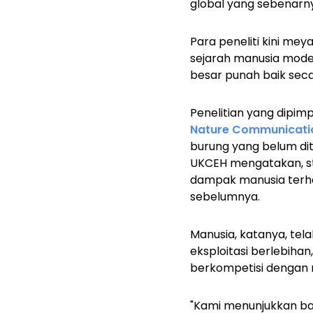
global yang sebenarn
Para peneliti kini me
sejarah manusia modern
besar punah baik seca
Penelitian yang dipimp
Nature Communicati
burung yang belum dit
UKCEH mengatakan, stu
dampak manusia terha
sebelumnya.
Manusia, katanya, tel
eksploitasi berlebiha
berkompetisi dengan
"Kami menunjukkan bah