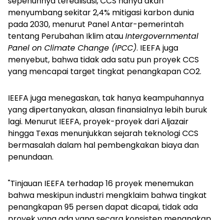
sepenuhnya terealisasi, CCS hanya akan
menyumbang sekitar 2,4% mitigasi karbon dunia
pada 2030, menurut Panel Antar-pemerintah
tentang Perubahan Iklim atau
Intergovernmental
Panel on Climate Change (IPCC)
. IEEFA juga
menyebut, bahwa tidak ada satu pun proyek CCS
yang mencapai target tingkat penangkapan CO2.
IEEFA juga menegaskan, tak hanya keampuhannya
yang dipertanyakan, alasan finansialnya lebih buruk
lagi. Menurut IEEFA, proyek-proyek dari Aljazair
hingga Texas menunjukkan sejarah teknologi CCS
bermasalah dalam hal pembengkakan biaya dan
penundaan.
"Tinjauan IEEFA terhadap 16 proyek menemukan
bahwa meskipun industri mengklaim bahwa tingkat
penangkapan 95 persen dapat dicapai, tidak ada
proyek yang ada yang secara konsisten menangkap