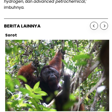
hydrogen
, dan
advanced petrochemical
,"
imbuhnya.
BERITA LAINNYA
Sorot