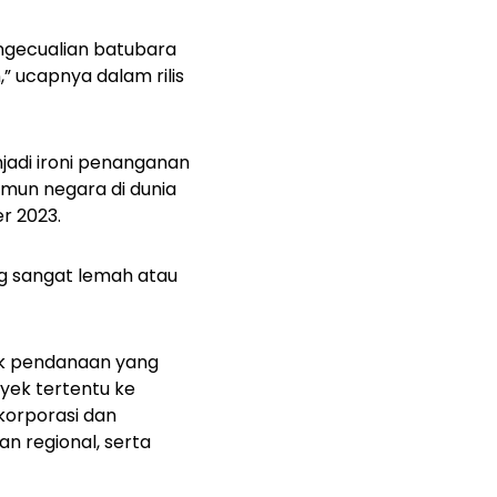
ngecualian batubara
” ucapnya dalam rilis
jadi ironi penanganan
amun negara di dunia
r 2023.
g sangat lemah atau
ik pendanaan yang
oyek tertentu ke
orporasi dan
 regional, serta