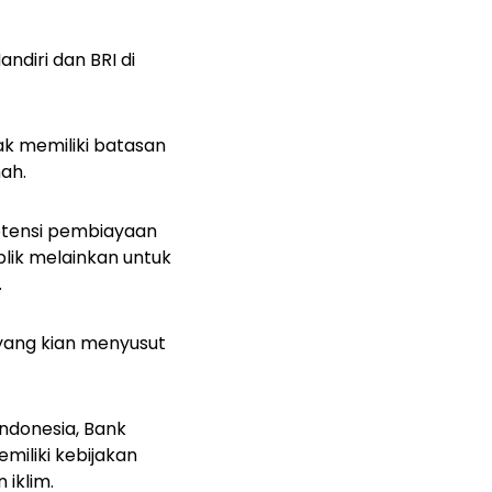
ndiri dan BRI di
dak memiliki batasan
mah.
otensi pembiayaan
ublik melainkan untuk
.
 yang kian menyusut
ndonesia, Bank
emiliki kebijakan
 iklim.