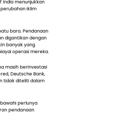
f India menunjukkan
perubahan iklim
batu bara. Pendanaan
an digantikan dengan
in banyak yang
iayai operasi mereka.
pa masih berinvestasi
ered, Deutsche Bank,
 tidak diteliti dalam
isbawahi perlunya
liran pendanaan