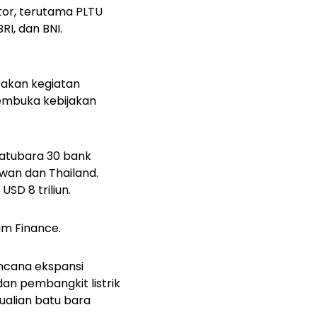
or, terutama PLTU
I, dan BNI.
cakan kegiatan
embuka kebijakan
batubara 30 bank
aiwan dan Thailand.
USD 8 triliun.
aim Finance.
ncana ekspansi
n pembangkit listrik
ualian batu bara