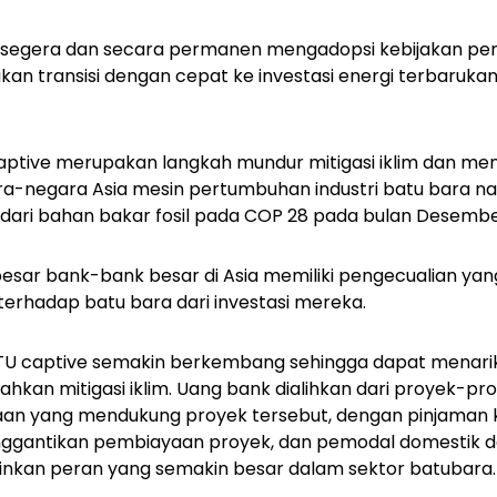
s segera dan secara permanen mengadopsi kebijakan pe
an transisi dengan cepat ke investasi energi terbarukan,
tive merupakan langkah mundur mitigasi iklim dan men
egara-negara Asia mesin pertumbuhan industri batu bara n
 dari bahan bakar fosil pada COP 28 pada bulan Desembe
esar bank-bank besar di Asia memiliki pengecualian yan
 terhadap batu bara dari investasi mereka.
 PLTU captive semakin berkembang sehingga dapat menar
hkan mitigasi iklim. Uang bank dialihkan dari proyek-pr
n yang mendukung proyek tersebut, dengan pinjaman k
ggantikan pembiayaan proyek, dan pemodal domestik dan
inkan peran yang semakin besar dalam sektor batubara.