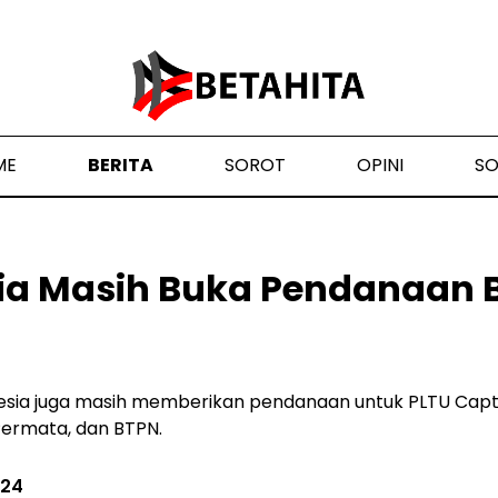
ME
BERITA
SOROT
OPINI
S
sia Masih Buka Pendanaan B
nesia juga masih memberikan pendanaan untuk PLTU Capti
, Permata, dan BTPN.
024