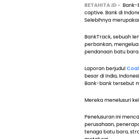
BETAHITA.ID -
Bank-b
captive. Bank di Indon
Selebihnya merupakan
BankTrack, sebuah le
perbankan, mengelua
pendanaan batu bara
Laporan berjudul
Coal
besar di India, Indones
Bank-bank tersebut memi
Mereka menelusuri keb
Penelusuran ini menc
perusahaan, penerapa
tenaga batu bara, st