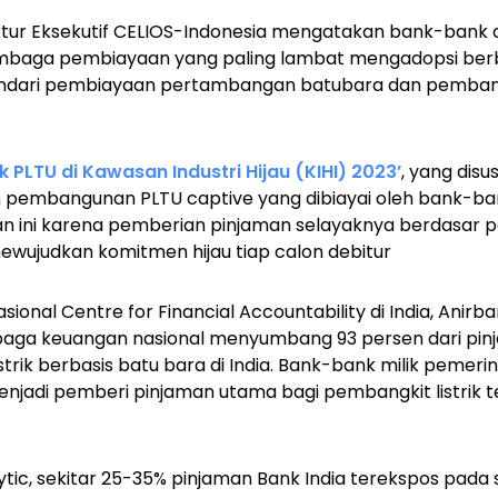
ektur Eksekutif CELIOS-Indonesia mengatakan bank-bank 
mbaga pembiayaan yang paling lambat mengadopsi berb
indari pembiayaan pertambangan batubara dan pembangk
 PLTU di Kawasan Industri Hijau (KIHI) 2023’
, yang dis
embangunan PLTU captive yang dibiayai oleh bank-ban
 ini karena pemberian pinjaman selayaknya berdasar 
mewujudkan komitmen hijau tiap calon debitur
ional Centre for Financial Accountability di India, Anirb
ga keuangan nasional menyumbang 93 persen dari pinj
trik berbasis batu bara di India. Bank-bank milik pemeri
menjadi pemberi pinjaman utama bagi pembangkit listrik t
tic, sekitar 25-35% pinjaman Bank India terekspos pada 