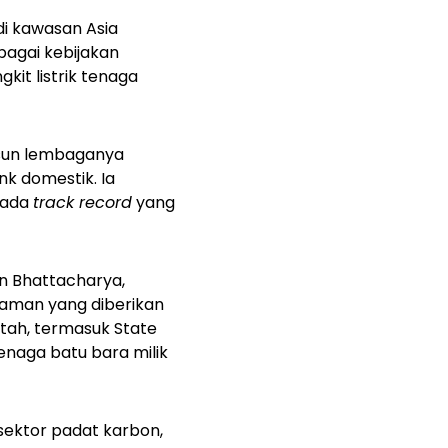
di kawasan Asia
agai kebijakan
it listrik tenaga
usun lembaganya
k domestik. Ia
pada
track record
yang
an Bhattacharya,
aman yang diberikan
ntah, termasuk State
enaga batu bara milik
sektor padat karbon,