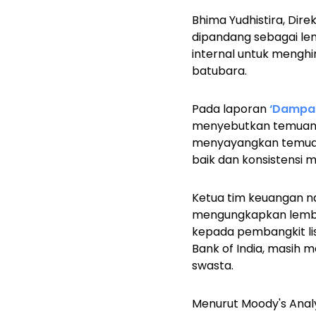
Bhima Yudhistira, Dir
dipandang sebagai le
internal untuk mengh
batubara.
Pada laporan
‘Dampak
menyebutkan temuan p
menyayangkan temuan
baik dan konsistensi 
Ketua tim keuangan nas
mengungkapkan lemba
kepada pembangkit lis
Bank of India, masih 
swasta.
Menurut Moody's Analy