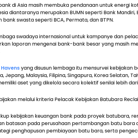
ank di Asia masih membuka pendanaan untuk energi kot
esia diantaranya merupakan BUMN seperti Bank Mandiri, BR
 bank swasta seperti BCA, Permata, dan BTPN.
mbaga swadaya internasional untuk kampanye dan pela
rkan laporan mengenai bank-bank besar yang masih m
.
 Havens
yang disusun lembaga itu mensurvei kebijakan 
ia, Jepang, Malaysia, Filipina, Singapura, Korea Selatan, T
liki aset yang dikelola secara kolektif senilai lebih dari 
ijakan melalui kriteria Pelacak Kebijakan Batubara Recl
akup kebijakan keuangan bank pada proyek batubara, re
n batasan pada perusahaan pertambangan batu bara da
rategi penghapusan pembiayaan batu bara, serta pengec