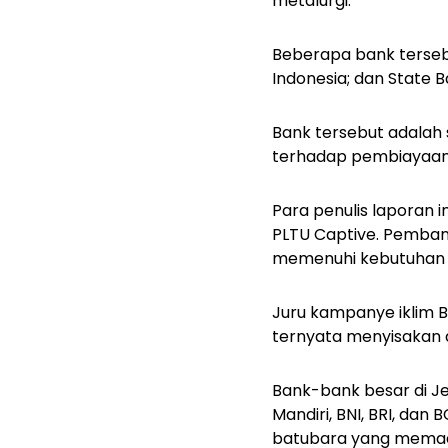
metalurgi.
Beberapa bank tersebu
Indonesia; dan State Ba
Bank tersebut adalah s
terhadap pembiayaan 
Para penulis laporan
PLTU Captive. Pembangk
memenuhi kebutuhan fa
Juru kampanye iklim B
ternyata menyisakan a
Bank-bank besar di Je
Mandiri, BNI, BRI, dan 
batubara yang memada