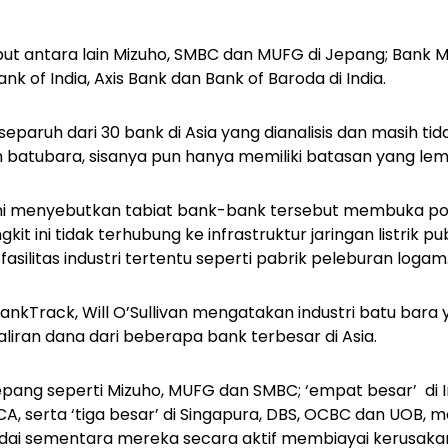
t antara lain Mizuho, ​​SMBC dan MUFG di Jepang; Bank Ma
nk of India, Axis Bank dan Bank of Baroda di India.
eparuh dari 30 bank di Asia yang dianalisis dan masih ti
batubara, sisanya pun hanya memiliki batasan yang le
 ini menyebutkan tabiat bank-bank tersebut membuka p
it ini tidak terhubung ke infrastruktur jaringan listrik p
silitas industri tertentu seperti pabrik peleburan logam
ankTrack, Will O’Sullivan mengatakan industri batu bara
liran dana dari beberapa bank terbesar di Asia.
pang seperti Mizuho, MUFG dan SMBC; ‘empat besar’ di I
BCA, serta ‘tiga besar’ di Singapura, DBS, OCBC dan UOB, m
i sementara mereka secara aktif membiayai kerusakan