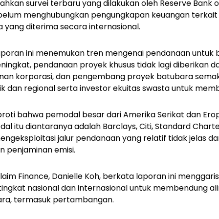
ahkan survei terbaru yang dilakukan oleh Reserve Bank o
 belum menghubungkan pengungkapan keuangan terkait 
 yang diterima secara internasional.
laporan ini menemukan tren mengenai pendanaan untuk 
ningkat, pendanaan proyek khusus tidak lagi diberikan d
nan korporasi, dan pengembang proyek batubara semak
 dan regional serta investor ekuitas swasta untuk memb
oroti bahwa pemodal besar dari Amerika Serikat dan Ero
al itu diantaranya adalah Barclays, Citi, Standard Chart
ngeksploitasi jalur pendanaan yang relatif tidak jelas dan
n penjaminan emisi.
claim Finance, Danielle Koh, berkata laporan ini menggar
tingkat nasional dan internasional untuk membendung a
ubara, termasuk pertambangan.