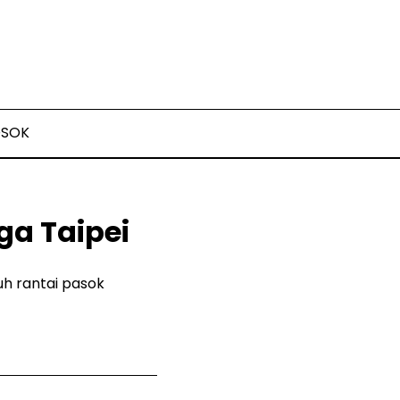
OSOK
a Taipei
uh rantai pasok