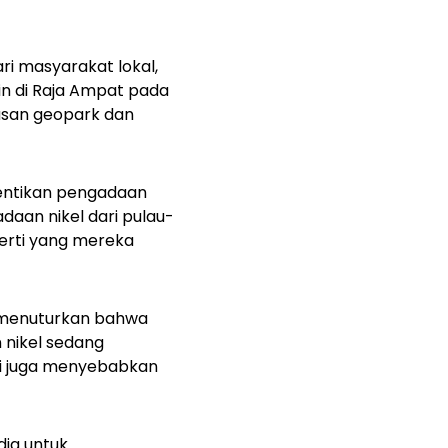
ri masyarakat lokal,
n di Raja Ampat pada
wasan geopark dan
entikan pengadaan
aan nikel dari pulau-
perti yang mereka
 menuturkan bahwa
 nikel sedang
ni juga menyebabkan
dia untuk