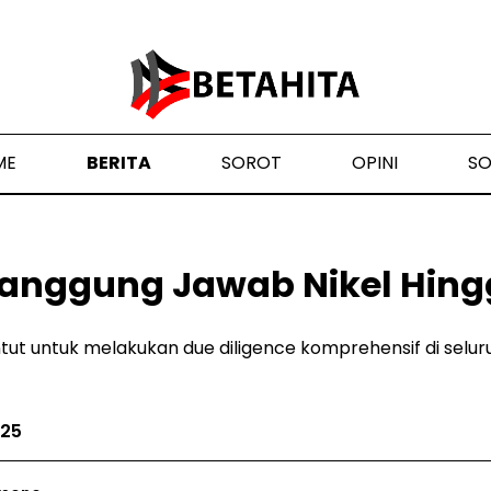
ME
BERITA
SOROT
OPINI
S
anggung Jawab Nikel Hingg
ntut untuk melakukan due diligence komprehensif di selur
025