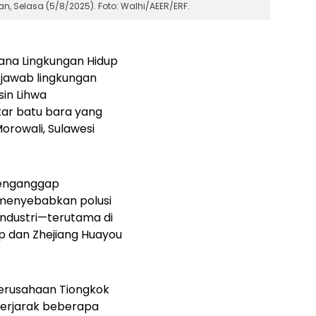
, Selasa (5/8/2025). Foto: Walhi/AEER/ERF.
ana Lingkungan Hidup
 jawab lingkungan
sin Lihwa
ar batu bara yang
orowali, Sulawesi
menganggap
 menyebabkan polusi
ndustri—terutama di
p dan Zhejiang Huayou
perusahaan Tiongkok
berjarak beberapa