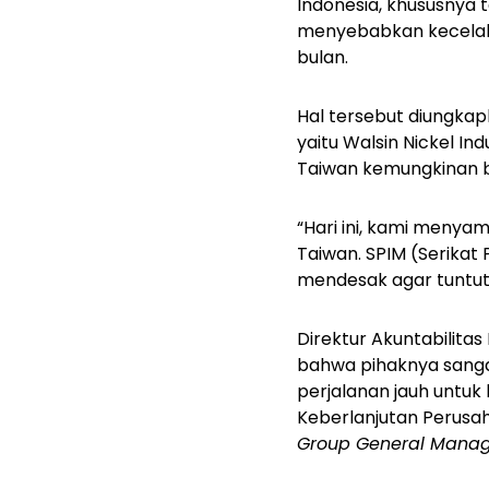
Indonesia, khususnya 
menyebabkan kecelaka
bulan.
Hal tersebut diungkap
yaitu Walsin Nickel I
Taiwan kemungkinan be
“Hari ini, kami menya
Taiwan. SPIM (Serikat 
mendesak agar tuntuta
Direktur Akuntabilita
bahwa pihaknya sanga
perjalanan jauh untuk
Keberlanjutan Perusa
Group General Mana