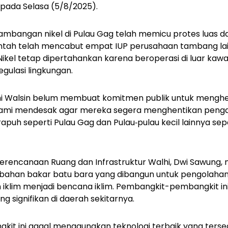
n pada Selasa (5/8/2025).
ambangan nikel di Pulau Gag telah memicu protes luas da
tah telah mencabut empat IUP perusahaan tambang lai
 Nikel tetap dipertahankan karena beroperasi di luar ka
gulasi lingkungan.
ini Walsin belum membuat komitmen publik untuk mengh
 Kami mendesak agar mereka segera menghentikan pengad
rapuh seperti Pulau Gag dan Pulau‑pulau kecil lainnya se
encanaan Ruang dan Infrastruktur Walhi, Dwi Sawung,
rbahan bakar batu bara yang dibangun untuk pengolahan
klim menjadi bencana iklim. Pembangkit-pembangkit i
ng signifikan di daerah sekitarnya.
it ini gagal menggunakan teknologi terbaik yang terse