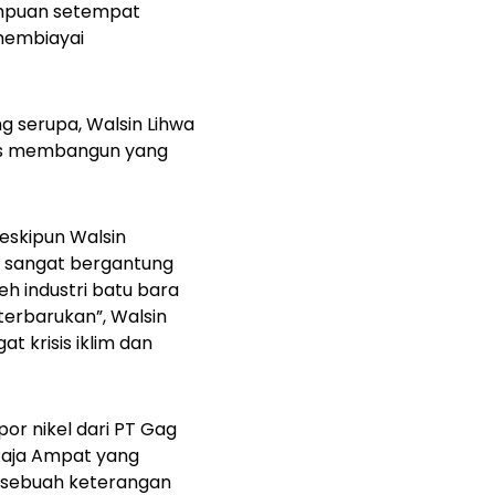
empuan setempat
membiayai
g serupa, Walsin Lihwa
rus membangun yang
meskipun Walsin
h sangat bergantung
eh industri batu bara
 terbarukan”, Walsin
 krisis iklim dan
or nikel dari PT Gag
 Raja Ampat yang
am sebuah keterangan