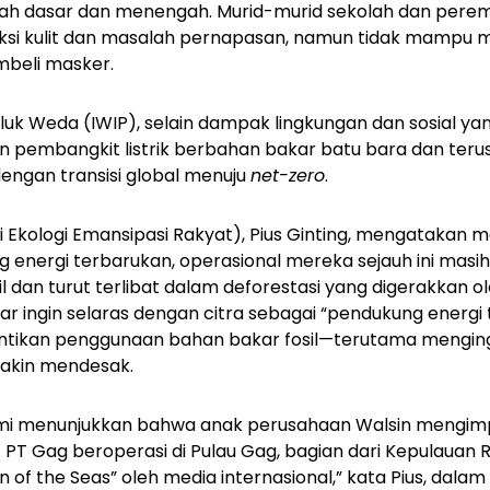
olah dasar dan menengah. Murid-murid sekolah dan per
eksi kulit dan masalah pernapasan, namun tidak mampu 
beli masker.
luk Weda (IWIP), selain dampak lingkungan dan sosial yan
 pembangkit listrik berbahan bakar batu bara dan te
ngan transisi global menuju
net-zero
.
i Ekologi Emansipasi Rakyat), Pius Ginting, mengatakan 
energi terbarukan, operasional mereka sejauh ini masi
 dan turut terlibat dalam deforestasi yang digerakkan ol
nar ingin selaras dengan citra sebagai “pendukung energi
tikan penggunaan bahan bakar fosil—terutama mengingat
makin mendesak.
kami menunjukkan bahwa anak perusahaan Walsin mengimp
. PT Gag beroperasi di Pulau Gag, bagian dari Kepulauan
n of the Seas” oleh media internasional,” kata Pius, dal