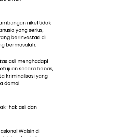
nambangan nikel tidak
usia yang serius,
ng berinvestasi di
ng bermasalah.
tas asli menghadapi
etujuan secara bebas,
rta kriminalisasi yang
ara damai
ak-hak asli dan
sional Walsin di