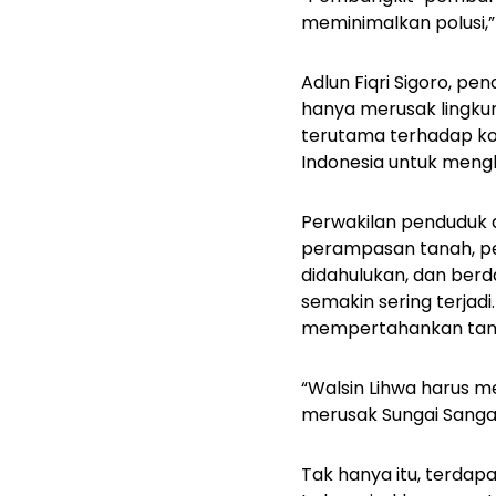
meminimalkan polusi,”
Adlun Fiqri Sigoro, p
hanya merusak lingku
terutama terhadap kom
Indonesia untuk meng
Perwakilan penduduk 
perampasan tanah, pe
didahulukan, dan berd
semakin sering terjadi
mempertahankan tan
“Walsin Lihwa harus 
merusak Sungai Sangaji
Tak hanya itu, terdap