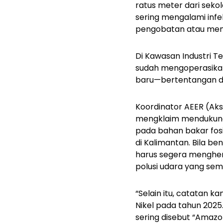
ratus meter dari sek
sering mengalami inf
pengobatan atau mem
Di Kawasan Industri Te
sudah mengoperasikan
baru—bertentangan de
Koordinator AEER (Aks
mengklaim mendukung 
pada bahan bakar fosil
di Kalimantan. Bila be
harus segera menghen
polusi udara yang se
“Selain itu, catatan 
Nikel pada tahun 2025
sering disebut “Amazo