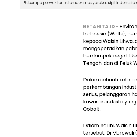
Beberapa perwakilan kelompok masyarakat sipil Indonesia d
BETAHITA.ID -
Enviro
Indonesia (Walhi), b
kepada Walsin Lihwa, 
mengoperasikan pabri
berdampak negatif kep
Tengah, dan di Teluk 
Dalam sebuah keteran
perkembangan industr
serius, pelanggaran 
kawasan industri yang
Cobalt.
Dalam hal ini, Walsin
tersebut. Di Morowali (