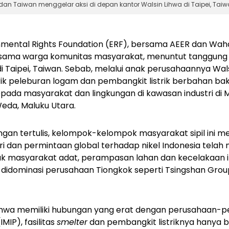
an Taiwan menggelar aksi di depan kantor Walsin Lihwa di Taipei, Taiwan
nmental Rights Foundation (ERF), bersama AEER dan Wah
ersama warga komunitas masyarakat, menuntut tanggung
di Taipei, Taiwan. Sebab, melalui anak perusahaannya Wal
k peleburan logam dan pembangkit listrik berbahan bak
ada masyarakat dan lingkungan di kawasan industri di M
Weda, Maluku Utara.
gan tertulis, kelompok-kelompok masyarakat sipil ini 
i dan permintaan global terhadap nikel Indonesia telah
hak masyarakat adat, perampasan lahan dan kecelakaan i
 didominasi perusahaan Tiongkok seperti Tsingshan Grou
 Lihwa memiliki hubungan yang erat dengan perusahaan-
IMIP), fasilitas
smelter
dan pembangkit listriknya hanya 