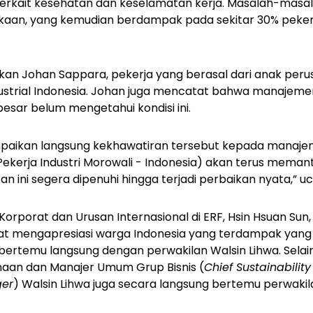
terkait kesehatan dan keselamatan kerja. Masalah-masalah
an, yang kemudian berdampak pada sekitar 30% pekerja 
kan Johan Sappara, pekerja yang berasal dari anak peru
ndustrial Indonesia. Johan juga mencatat bahwa manajemen
sar belum mengetahui kondisi ini.
mpaikan langsung kekhawatiran tersebut kepada manajem
Pekerja Industri Morowali - Indonesia) akan terus memant
n ini segera dipenuhi hingga terjadi perbaikan nyata,” u
s Korporat dan Urusan Internasional di ERF, Hsin Hsuan S
t mengapresiasi warga Indonesia yang terdampak yang
 bertemu langsung dengan perwakilan Walsin Lihwa. Selain
haan dan Manajer Umum Grup Bisnis (
Chief Sustainabilit
ger
) Walsin Lihwa juga secara langsung bertemu perwakil