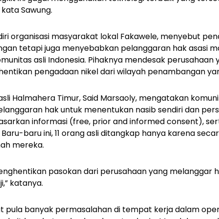
 kata Sawung.
endiri organisasi masyarakat lokal Fakawele, menyebut pe
ngan tetapi juga menyebabkan pelanggaran hak asasi man
unitas asli Indonesia. Pihaknya mendesak perusahaan ya
hentikan pengadaan nikel dari wilayah penambangan ya
asli Halmahera Timur, Said Marsaoly, mengatakan komuni
langgaran hak untuk menentukan nasib sendiri dan pers
asarkan informasi (
free, prior and informed consent
), se
. Baru-baru ini, 11 orang asli ditangkap hanya karena sec
ah mereka.
menghentikan pasokan dari perusahaan yang melanggar h
,” katanya.
at pula banyak permasalahan di tempat kerja dalam opera