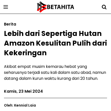
Berita
Lebih dari Sepertiga Hutan
Amazon Kesulitan Pulih dari
Kekeringan
Akibat empat musim kemarau hebat yang
seharusnya terjadi satu kali dalam satu abad, namun
datang dalam kurun waktu kurang dari 20 tahun.
Kamis, 23 Mei 2024
Oleh: Kennial Laia