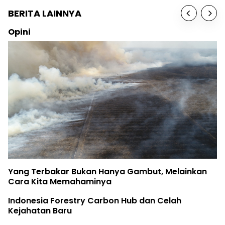
BERITA LAINNYA
Opini
Yang Terbakar Bukan Hanya Gambut, Melainkan
Cara Kita Memahaminya
Indonesia Forestry Carbon Hub dan Celah
Kejahatan Baru