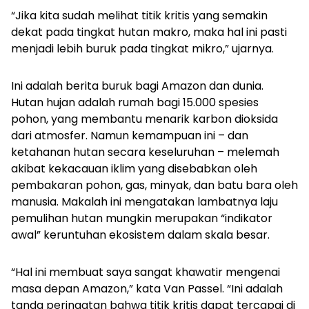
“Jika kita sudah melihat titik kritis yang semakin
dekat pada tingkat hutan makro, maka hal ini pasti
menjadi lebih buruk pada tingkat mikro,” ujarnya.
Ini adalah berita buruk bagi Amazon dan dunia.
Hutan hujan adalah rumah bagi 15.000 spesies
pohon, yang membantu menarik karbon dioksida
dari atmosfer. Namun kemampuan ini – dan
ketahanan hutan secara keseluruhan – melemah
akibat kekacauan iklim yang disebabkan oleh
pembakaran pohon, gas, minyak, dan batu bara oleh
manusia. Makalah ini mengatakan lambatnya laju
pemulihan hutan mungkin merupakan “indikator
awal” keruntuhan ekosistem dalam skala besar.
“Hal ini membuat saya sangat khawatir mengenai
masa depan Amazon,” kata Van Passel. “Ini adalah
tanda peringatan bahwa titik kritis dapat tercapai di