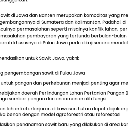
wit di Jawa dan Banten merupakan komoditas yang memi
gembangannya di Sumatera dan Kalimantan. Padahal, di 
lnya permasalahan seperti misalnya konflik lahan, pe
ermasalahan pembayaran yang tertunda berbulan-bulan
aerah khususnya di Pulau Jawa perlu dikaji secara menda
ndasikan untuk Sawit Jawa, yakni:
ang pengembangan sawit di Pulau Jawa
 untuk pangan dan perkebunan menjadi penting agar me
bijakan daerah Perlindungan Lahan Pertanian Pangan Ber
aga sumber pangan dari ancamanan alih fungsi
n lahan keterlanjuran di kawasan hutan dapat diajukan 
gka benah dengan model agroforestri atau reforestasi
ikan penanaman sawit baru yang dilakukan di area konse