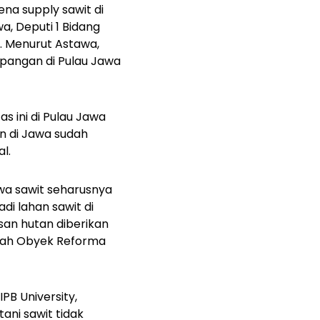
rena
supply
sawit di
a, Deputi 1 Bidang
.
Menurut Astawa,
 pangan di Pulau Jawa
 ini di Pulau Jawa
n di Jawa sudah
l.
wa sawit seharusnya
i lahan sawit di
an hutan diberikan
anah Obyek Reforma
B University,
ni sawit tidak