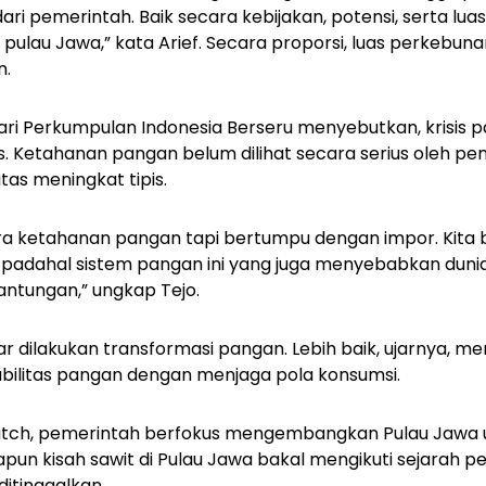
i pemerintah. Baik secara kebijakan, potensi, serta luas
pulau Jawa,” kata Arief. Secara proporsi, luas perkebuna
n.
ari Perkumpulan Indonesia Berseru menyebutkan, krisis 
us. Ketahanan pangan belum dilihat secara serius oleh pe
tas meningkat tipis.
icara ketahanan pangan tapi bertumpu dengan impor. Kit
, padahal sistem pangan ini yang juga menyebabkan dun
antungan,” ungkap Tejo.
 dilakukan transformasi pangan. Lebih baik, ujarnya, m
abilitas pangan dengan menjaga pola konsumsi.
atch, pemerintah berfokus mengembangkan Pulau Jawa un
apun kisah sawit di Pulau Jawa bakal mengikuti sejarah p
ditinggalkan.