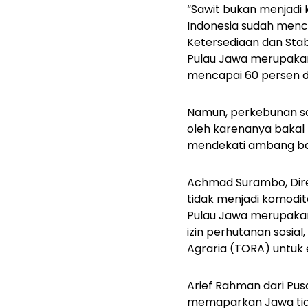
“Sawit bukan menjadi 
Indonesia sudah mencu
Ketersediaan dan Stabi
Pulau Jawa merupakan
mencapai 60 persen da
Namun, perkebunan sa
oleh karenanya bakal
mendekati ambang bat
Achmad Surambo, Dire
tidak menjadi komodit
Pulau Jawa merupakan
izin perhutanan sosia
Agraria (TORA) untuk
Arief Rahman dari Pu
memaparkan J
awa ti