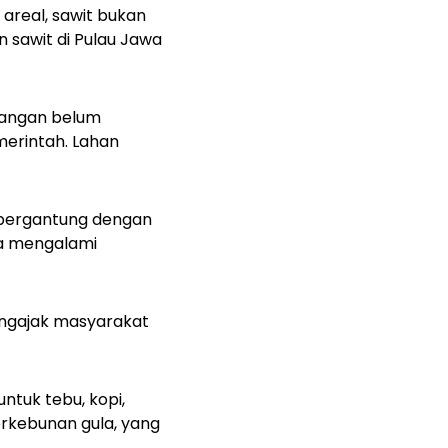
 areal, sawit bukan
n sawit di Pulau Jawa
pangan belum
merintah. Lahan
a bergantung dengan
ia mengalami
engajak masyarakat
tuk tebu, kopi,
erkebunan gula, yang