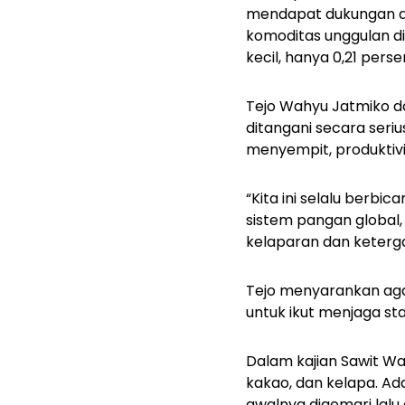
mendapat dukungan dar
komoditas unggulan di 
kecil, hanya 0,21 perse
Tejo Wahyu Jatmiko d
ditangani secara seri
menyempit, produktivi
“Kita ini selalu berb
sistem pangan global
kelaparan dan keterg
Tejo menyarankan agar
untuk ikut menjaga st
Dalam kajian Sawit W
kakao, dan kelapa
. Ad
awalnya digemari lalu 