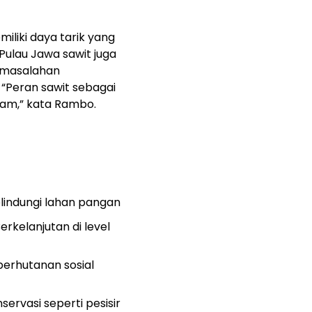
liki daya tarik yang
Pulau Jawa sawit juga
rmasalahan
.
“Peran sawit sebagai
lam,” kata Rambo.
lindungi lahan pangan
kelanjutan di level
perhutanan sosial
rvasi seperti pesisir