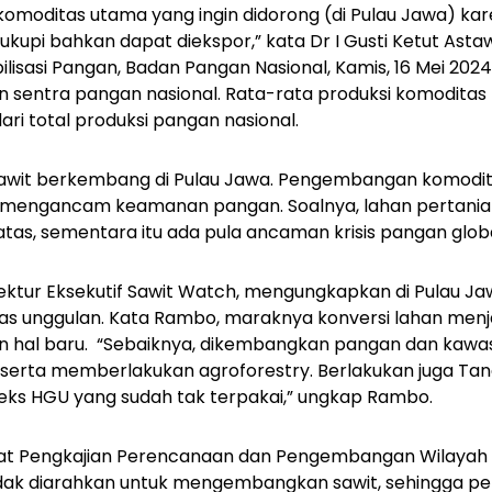
komoditas utama yang ingin didorong (di Pulau Jawa) ka
kupi bahkan dapat diekspor,” kata Dr I Gusti Ketut Astaw
lisasi Pangan, Badan Pangan Nasional, Kamis, 16 Mei 2024
 sentra pangan nasional. Rata-rata produksi komoditas
ri total produksi pangan nasional.
wit berkembang di Pulau Jawa.
Pengembangan komoditas
 mengancam keamanan pangan. Soalnya, lahan pertania
as, sementara itu ada pula ancaman krisis pangan globa
ktur Eksekutif Sawit Watch, mengungkapkan di Pulau Ja
as unggulan. Kata Rambo, maraknya konversi lahan menjad
 hal baru.
“Sebaiknya, dikembangkan pangan dan kawas
l, serta memberlakukan
agroforestry
. Berlakukan juga T
 eks HGU yang sudah tak terpakai,” ungkap Rambo.
sat Pengkajian Perencanaan dan Pengembangan Wilayah IP
dak diarahkan untuk mengembangkan sawit, sehingga peta