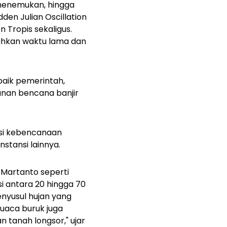
i menemukan, hingga
en Julian Oscillation
 Tropis sekaligus.
tuhkan waktu lama dan
 baik pemerintah,
anan bencana banjir
asi kebencanaan
tansi lainnya.
Martanto seperti
i antara 20 hingga 70
nyusul hujan yang
cuaca buruk juga
n tanah longsor," ujar