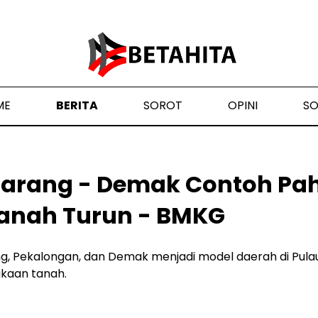
ME
BERITA
SOROT
OPINI
S
marang - Demak Contoh Pah
anah Turun - BMKG
ang, Pekalongan, dan Demak menjadi model daerah di Pu
kaan tanah.
4