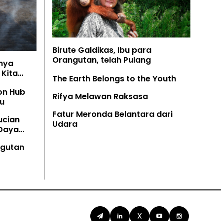
Birute Galdikas, Ibu para
Orangutan, telah Pulang
nya
Kita
The Earth Belongs to the Youth
on Hub
Rifya Melawan Raksasa
u
Fatur Meronda Belantara dari
ucian
Udara
 Daya
angutan
X