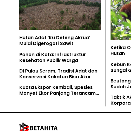
Hutan Adat 'Ku Defeng Akrua'
Mulai Digerogoti Sawit
Ketika 
Hutan
Pohon di Kota: Infrastruktur
Kesehatan Publik Warga
Kebun K
Sungai 
Di Pulau Seram, Tradisi Adat dan
Konservasi Kakatua Bisa Akur
Beutong
Sudah Ja
Kuota Ekspor Kembali, Spesies
Tamban
Monyet Ekor Panjang Terancam
Taktik A
Lagi
Korpora
Kaliman