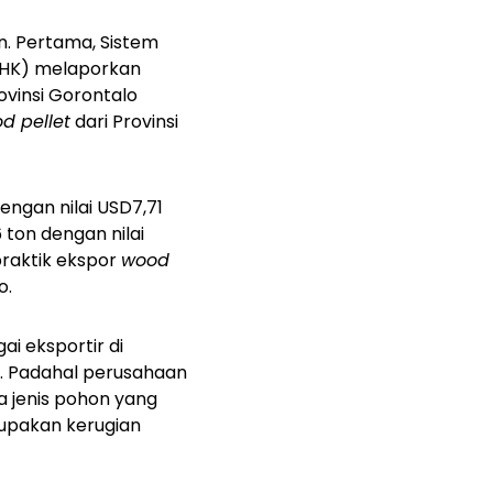
n. Pertama, Sistem
KLHK) melaporkan
ovinsi Gorontalo
d pellet
dari Provinsi
engan nilai USD7,71
 ton dengan nilai
praktik ekspor
wood
o.
i eksportir di
u. Padahal perusahaan
 jenis pohon yang
rupakan kerugian