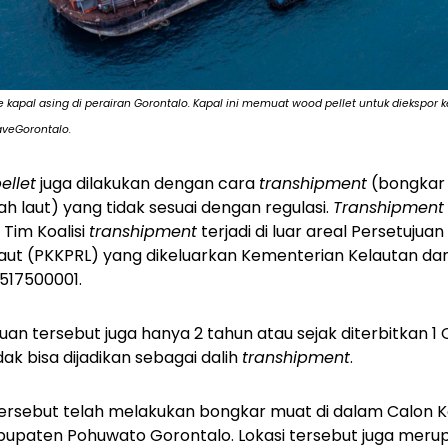
 kapal asing di perairan Gorontalo. Kapal ini memuat wood pellet untuk diekspor 
SaveGorontalo.
ellet
juga dilakukan dengan cara
transhipment
(bongkar
ah laut) yang tidak sesuai dengan regulasi.
Transhipment
s Tim Koalisi
transhipment
terjadi di luar areal Persetujua
ut (PKKPRL) yang dikeluarkan Kementerian Kelautan dan
517500001.
an tersebut juga hanya 2 tahun atau sejak diterbitkan 1 
ak bisa dijadikan sebagai dalih
transhipment
.
g tersebut telah melakukan bongkar muat di dalam Calon
bupaten Pohuwato Gorontalo. Lokasi tersebut juga merup