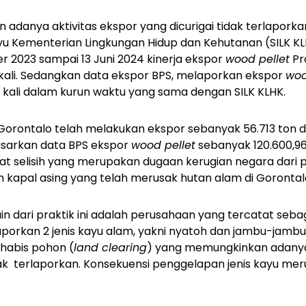
 adanya aktivitas ekspor yang dicurigai tidak terlaporka
ayu Kementerian Lingkungan Hidup dan Kehutanan (SILK 
er 2023 sampai 13 Juni 2024 kinerja ekspor
wood pellet
Pr
kali. Sedangkan data ekspor BPS, melaporkan ekspor
woo
kali dalam kurun waktu yang sama dengan SILK KLHK.
i Gorontalo telah melakukan ekspor sebanyak 56.713 ton d
asarkan data BPS ekspor
wood pellet
sebanyak 120.600,96
pat selisih yang merupakan dugaan kerugian negara dari 
 kapal asing yang telah merusak hutan alam di Gorontal
 dari praktik ini adalah perusahaan yang tercatat sebaga
porkan 2 jenis kayu alam, yakni nyatoh dan jambu-jamb
habis pohon (
land clearing
) yang memungkinkan adanya
dak terlaporkan. Konsekuensi penggelapan jenis kayu me