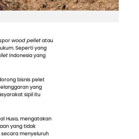
kspor
wood pellet
atau
hukum. Seperti yang
let
Indonesia yang
rong bisnis pelet
pelanggaran yang
yarakat sipil itu
nal Husa, mengatakan
aan yang tidak
n secara menyeluruh