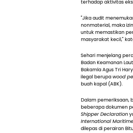
terhadap aktivitas ek
"Jika audit menemuka
nonmaterial, maka izin
untuk memastikan pe
masyarakat kecil," kat
Sehari menjelang pera
Badan Keamanan Laut 
Bakamla Agus Tri Har
ilegal berupa
wood pel
buah kapal (ABK).
Dalam pemeriksaan, be
beberapa dokumen pe
Shipper Declaration
y
International Maritim
dilepas di perairan Bit