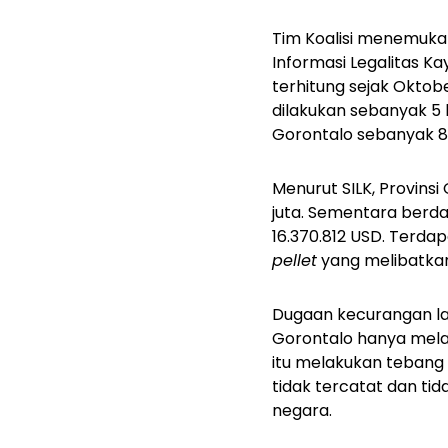
Tim Koalisi menemukan
Informasi Legalitas K
terhitung sejak Oktob
dilakukan sebanyak 5 
Gorontalo sebanyak 8 
Menurut SILK, Provins
juta. Sementara berd
16.370.812 USD. Terda
pellet
yang melibatkan
Dugaan kecurangan lain
Gorontalo hanya mela
itu melakukan tebang 
tidak tercatat dan ti
negara.