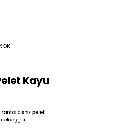
SOK
Pelet Kayu
antai bisnis pelet
 melanggar.