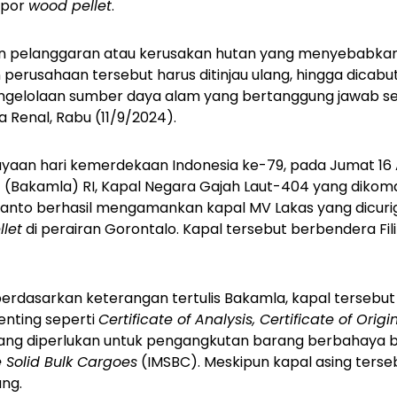
spor
wood pellet
.
n pelanggaran atau kerusakan hutan yang menyebabkan 
 perusahaan tersebut harus ditinjau ulang, hingga dicabut
ngelolaan sumber daya alam yang bertanggung jawab s
a Renal, Rabu (11/9/2024).
yaan hari kemerdekaan Indonesia ke-79, pada Jumat 16 
(Bakamla) RI, Kapal Negara Gajah Laut-404 yang dikoma
yanto berhasil mengamankan kapal MV Lakas yang dicu
let
di perairan Gorontalo. Kapal tersebut berbendera Fil
rdasarkan keterangan tertulis Bakamla, kapal tersebut 
nting seperti
Certificate of Analysis, Certificate of Origi
ang diperlukan untuk pengangkutan barang berbahaya 
e Solid Bulk Cargoes
(IMSBC). Meskipun kapal asing terse
ung.