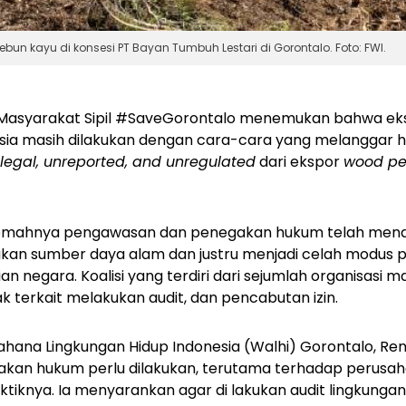
 kayu di konsesi PT Bayan Tumbuh Lestari di Gorontalo. Foto: FWI.
i Masyarakat Sipil #SaveGorontalo menemukan bahwa e
esia masih dilakukan dengan cara-cara yang melanggar 
illegal, unreported, and unregulated
dari ekspor
wood pel
lemahnya pengawasan dan penegakan hukum telah mendo
an sumber daya alam dan justru menjadi celah modus 
 negara. Koalisi yang terdiri dari sejumlah organisasi mas
 terkait melakukan audit, dan pencabutan izin.
ahana Lingkungan Hidup Indonesia (Walhi) Gorontalo, Re
akan hukum perlu dilakukan, terutama terhadap perusah
tiknya. Ia menyarankan agar di lakukan audit lingkunga