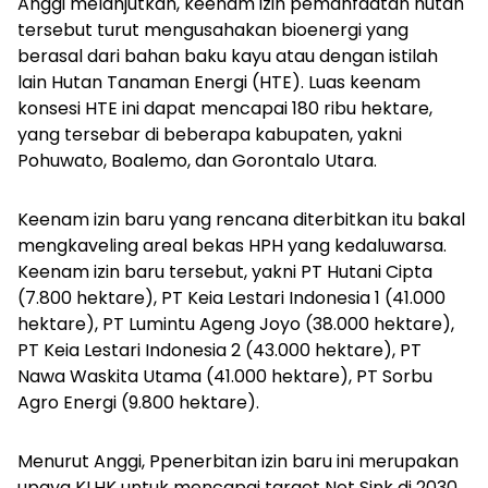
Anggi melanjutkan, keenam izin pemanfaatan hutan
tersebut turut mengusahakan bioenergi yang
berasal dari bahan baku kayu atau dengan istilah
lain Hutan Tanaman Energi (HTE). Luas keenam
konsesi HTE ini dapat mencapai 180 ribu hektare,
yang tersebar di beberapa kabupaten, yakni
Pohuwato, Boalemo, dan Gorontalo Utara.
Keenam izin baru yang rencana diterbitkan itu bakal
mengkaveling areal bekas HPH yang kedaluwarsa.
Keenam izin baru tersebut, yakni PT Hutani Cipta
(7.800 hektare), PT Keia Lestari Indonesia 1 (41.000
hektare), PT Lumintu Ageng Joyo (38.000 hektare),
PT Keia Lestari Indonesia 2 (43.000 hektare), PT
Nawa Waskita Utama (41.000 hektare), PT Sorbu
Agro Energi (9.800 hektare).
Menurut Anggi, Ppenerbitan izin baru ini merupakan
upaya KLHK untuk mencapai target Net Sink di 2030.