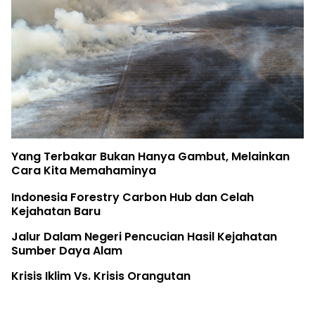
Birute
Terbakar Bukan Hanya Gambut, Melainkan
The Ea
Kita Memahaminya
Rifya
esia Forestry Carbon Hub dan Celah
atan Baru
Fatur
Dalam Negeri Pencucian Hasil Kejahatan
r Daya Alam
 Iklim Vs. Krisis Orangutan