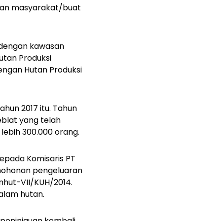
sahan masyarakat/buat
 dengan kawasan
utan Produksi
dengan Hutan Produksi
hun 2017 itu. Tahun
blat yang telah
lebih 300.000 orang.
kepada Komisaris PT
rmohonan pengeluaran
nhut-VII/KUH/2014.
alam hutan.
 peninjauan kembali