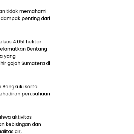
dan tidak memahami
h dampak penting dari
luas 4.051 hektar
i Selamatkan Bentang
ga yang
ir gajah Sumatera di
 Bengkulu serta
Kehadiran perusahaan
wa aktivitas
an kebisingan dan
litas air,