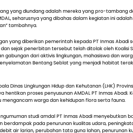
orang yang diundang adalah mereka yang pro-tambang 
MDAL, seharusnya yang dibahas dalam kegiatan ini adala
an” tambahnya.
gan yang diberikan pemerintah kepada PT Inmas Abadi se
 dan sejak penerbitan tersebut telah ditolak oleh Koalis
n gabungan dari aktivis lingkungan, mahasiswa dan war
elamatan Bentang Seblat yang menjadi habitat terakh
la Dinas Lingkungan Hidup dan Kehutanan (LHK) Provinsi
baya hentikan proses penyusunan AMDAL PT Inmas Abadi. 
u mengancam warga dan kehidupan flora serta fauna.
ngumuman studi amdal PT Inmas Abadi menyebutkan bah
n berdampak pada penurunan kualitas udara, peningkat
ebit air larian, perubahan tata guna lahan, penurunan kua