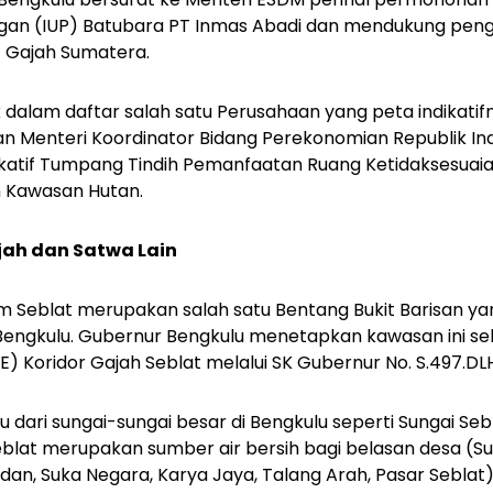
gan (IUP) Batubara PT Inmas Abadi dan mendukung pen
t Gajah Sumatera.
dalam daftar salah satu Perusahaan yang peta indikatif
 Menteri Koordinator Bidang Perekonomian Republik Ind
ikatif Tumpang Tindih Pemanfaatan Ruang Ketidaksesuaia
 Kawasan Hutan.
jah dan Satwa Lain
 Seblat merupakan salah satu Bentang Bukit Barisan yan
i Bengkulu. Gubernur Bengkulu menetapkan kawasan ini s
E) Koridor Gajah Seblat melalui SK Gubernur No. S.497.DL
u dari sungai-sungai besar di Bengkulu seperti Sungai Seb
eblat merupakan sumber air bersih bagi belasan desa (Su
dan, Suka Negara, Karya Jaya, Talang Arah, Pasar Sebla