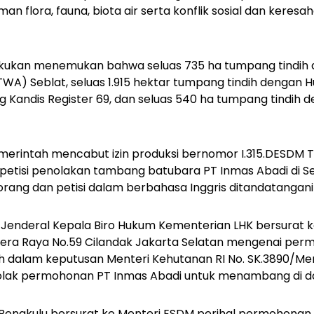
n flora, fauna, biota air serta konflik sosial dan kere
akukan menemukan bahwa seluas 735 ha tumpang tindih
A) Seblat, seluas 1.915 hektar tumpang tindih dengan H
 Kandis Register 69, dan seluas 540 ha tumpang tindih 
rintah mencabut izin produksi bernomor I.315.DESDM Ta
 petisi penolakan tambang batubara PT Inmas Abadi di Se
orang dan petisi dalam berbahasa Inggris ditandatangani 
s Jenderal Kepala Biro Hukum Kementerian LHK bersurat 
mpera Raya No.59 Cilandak Jakarta Selatan mengenai pe
h dalam keputusan Menteri Kehutanan RI No. SK.3890/Me
olak permohonan PT Inmas Abadi untuk menambang di d
 Bengkulu bersurat ke Menteri ESDM perihal permohonan