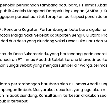
penolak perusahaan tambang batu bara, PT Inmas Abadi, 
publik Analisis Mengenai Dampak Lingkungan (AMDAL). Ko
ggapan perusahaan tak terapkan partisipasi penuh dal
AL Rencana Kegiatan Pertambangan batu bara digelar di
atan Marga Sakti Sebelat Kabupaten Bengkulu Utara Prov
dari dua desa yang diundang yakni Desa Suka Baru dan S
 pemuda Desa Sukamerindu, yang bertandang pada acara
ehadiran PT Inmas Abadi di Seblat karena khawatir pe
i Sungai Seblat yang menjadi sumber air warga, terma
giatan pertambangan batubara oleh PT Inmas Abadi, Sun
pungan limbah. Masyarakat desa lain yang juga akan 
 ini tidak diundang. Konsultasi ini terkesan dilakukan se
publik tersebut.