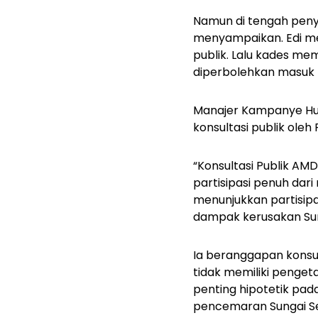
Namun di tengah penya
menyampaikan. Edi me
publik. Lalu kades m
diperbolehkan masuk 
Manajer Kampanye Hut
konsultasi publik ole
“Konsultasi Publik AM
partisipasi penuh dar
menunjukkan partisip
dampak kerusakan Sung
Ia beranggapan konsu
tidak memiliki penge
penting hipotetik pada
pencemaran Sungai Se