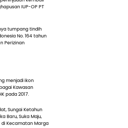
ghapusan IUP-OP PT
nya tumpang tindih
onesia No. 164 tahun
n Perizinan
g menjadi ikon
ebagai Kawasan
HK pada 2017.
lat, Sungai Ketahun
ka Baru, Suka Maju,
t) di Kecamatan Marga