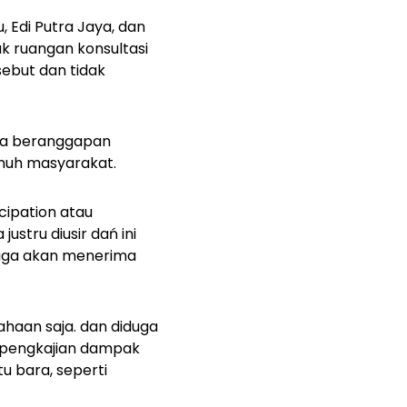
 Edi Putra Jaya, dan
 ruangan konsultasi
ebut dan tidak
nda beranggapan
penuh masyarakat.
cipation atau
stru diusir dań ini
juga akan menerima
haan saja. dan diduga
s pengkajian dampak
tu bara, seperti