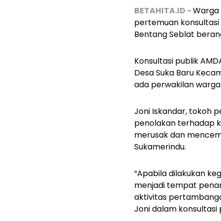
BETAHITA.ID -
Warga 
pertemuan konsultasi 
Bentang Seblat beran
Konsultasi publik AMD
Desa Suka Baru Kecam
ada perwakilan warga 
Joni Iskandar, tokoh
penolakan terhadap k
merusak dan mencemar
Sukamerindu.
“Apabila dilakukan ke
menjadi tempat penam
aktivitas pertambangan
Joni dalam konsultasi 