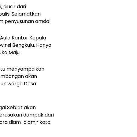
diusir dari
alisi Selamatkan
am penyusunan amdal.
 Aula Kantor Kepala
insi Bengkulu. Hanya
uka Maju.
 itu menyampaikan
rtambangan akan
suk warga Desa
gai Seblat akan
merasakan dampak dari
cara diam-diam,” kata