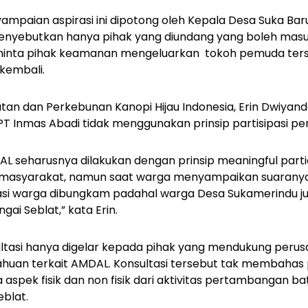
mpaian aspirasi ini dipotong oleh Kepala Desa Suka Baru,
nyebutkan hanya pihak yang diundang yang boleh masuk
eminta pihak keamanan mengeluarkan tokoh pemuda ters
kembali.
an dan Perkebunan Kanopi Hijau Indonesia, Erin Dwiya
h PT Inmas Abadi tidak menggunakan prinsip partisipasi 
DAL seharusnya dilakukan dengan prinsip meaningful parti
i masyarakat, namun saat warga menyampaikan suaranya ju
asi warga dibungkam padahal warga Desa Sukamerindu 
ai Seblat,” kata Erin.
ltasi hanya digelar kepada pihak yang mendukung perusa
tahuan terkait AMDAL. Konsultasi tersebut tak membaha
 aspek fisik dan non fisik dari aktivitas pertambangan ba
blat.