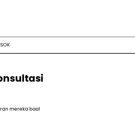
OSOK
onsultasi
iran mereka baal