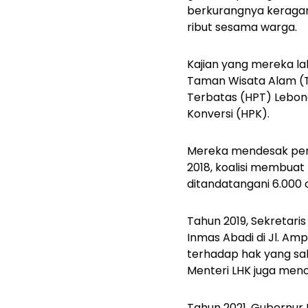
berkurangnya keragama
ribut sesama warga.
Kajian yang mereka l
Taman Wisata Alam (TW
Terbatas (HPT) Lebong
Konversi (HPK).
Mereka mendesak peme
2018, koalisi membuat
ditandatangani 6.000 
Tahun 2019, Sekretari
Inmas Abadi di Jl. A
terhadap hak yang sa
Menteri LHK juga men
Tahun 2021, Gubernur