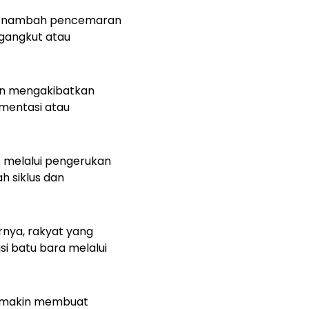
n menambah pencemaran
ngangkut atau
kan mengakibatkan
imentasi atau
s melalui pengerukan
h siklus dan
irnya, rakyat yang
si batu bara melalui
semakin membuat