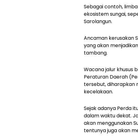
Sebagai contoh, limb
ekosistem sungai, sep
Sarolangun.
Ancaman kerusakan Su
yang akan menjadikan 
tambang.
Wacana jalur khusus b
Peraturan Daerah (Per
tersebut, diharapka
kecelakaan.
Sejak adanya Perda it
dalam waktu dekat. Ja
akan menggunakan Sung
tentunya juga akan m