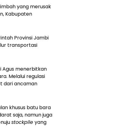
 limbah yang merusak
in, Kabupaten
ntah Provinsi Jambi
lur transportasi
ri Agus menerbitkan
. Melalui regulasi
t dari ancaman
alan khusus batu bara
darat saja, namun juga
enuju
stockpile
yang