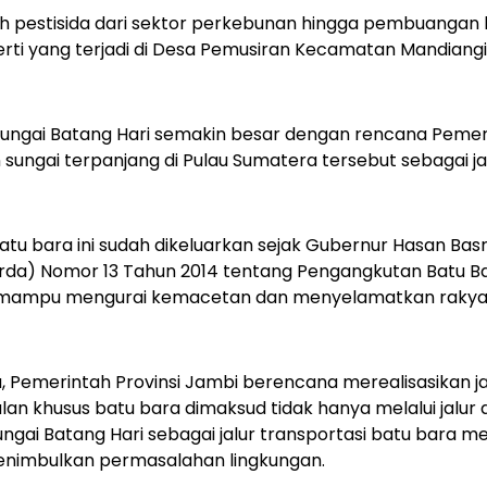
ah pestisida dari sektor perkebunan hingga pembuangan
erti yang terjadi di Desa Pemusiran Kecamatan Mandiang
ngai Batang Hari semakin besar dengan rencana Pemeri
sungai terpanjang di Pulau Sumatera tersebut sebagai ja
atu bara ini sudah dikeluarkan sejak Gubernur Hasan Bas
da) Nomor 13 Tahun 2014 tentang Pengangkutan Batu Bara
n mampu mengurai kemacetan dan menyelamatkan rakya
u, Pemerintah Provinsi Jambi berencana merealisasikan j
lan khusus batu bara dimaksud tidak hanya melalui jalur 
ai Batang Hari sebagai jalur transportasi batu bara m
enimbulkan permasalahan lingkungan.