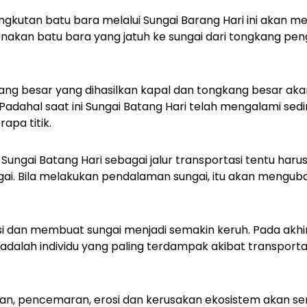
 angkutan batu bara melalui Sungai Barang Hari ini aka
renakan batu bara yang jatuh ke sungai dari tongkang pe
bang besar yang dihasilkan kapal dan tongkang besar a
i. Padahal saat ini Sungai Batang Hari telah mengalami sed
apa titik.
ngai Batang Hari sebagai jalur transportasi tentu haru
i. Bila melakukan pendalaman sungai, itu akan menguba
erosi dan membuat sungai menjadi semakin keruh. Pada akh
i adalah individu yang paling terdampak akibat transporta
n, pencemaran, erosi dan kerusakan ekosistem akan 