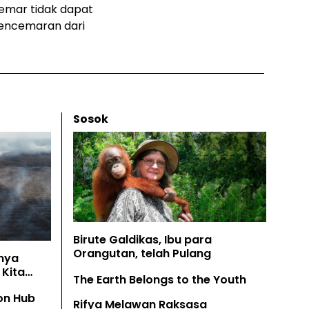
cemar tidak dapat
pencemaran dari
Sosok
Birute Galdikas, Ibu para
Orangutan, telah Pulang
nya
Kita
The Earth Belongs to the Youth
on Hub
Rifya Melawan Raksasa