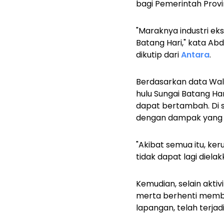
bagi Pemerintah Provi
"Maraknya industri ek
Batang Hari," kata Abd
dikutip dari
Antara
.
Berdasarkan data Walh
hulu Sungai Batang Har
dapat bertambah. Di s
dengan dampak yang 
"Akibat semua itu, ker
tidak dapat lagi dielak
Kemudian, selain aktivi
merta berhenti membe
lapangan, telah terja