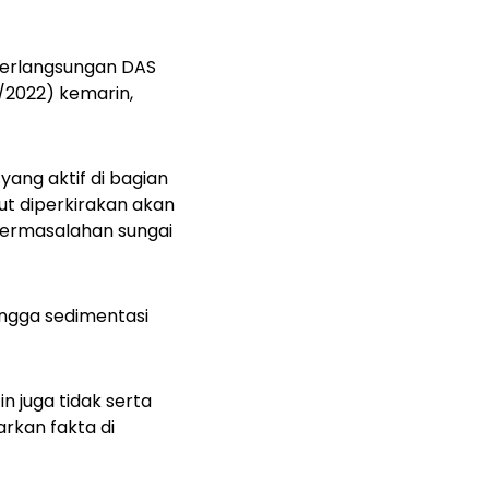
eberlangsungan DAS
2/2022) kemarin,
yang aktif di bagian
but diperkirakan akan
 permasalahan sungai
hingga sedimentasi
in juga tidak serta
rkan fakta di