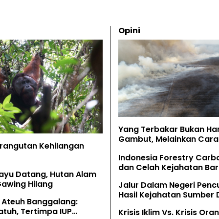
Opini
Yang Terbakar Bukan Ha
Gambut, Melainkan Cara 
Orangutan Kehilangan
Memahaminya
Indonesia Forestry Carb
dan Celah Kejahatan Bar
ayu Datang, Hutan Alam
Gawing Hilang
Jalur Dalam Negeri Penc
Hasil Kejahatan Sumber
 Ateuh Banggalang:
Alam
tuh, Tertimpa IUP
Krisis Iklim Vs. Krisis Or