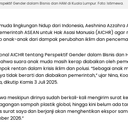
pektif Gender dalam Bisnis dan HAM di Kuala Lumpur. Foto: Istimewa.
 muda lingkungan hidup dari Indonesia, Aeshnina Azzahra 
emerintah ASEAN untuk Hak Asasi Manusia (AICHR) aga
p anak-anak dari dampak perubahan iklim dan pencemar
nal AICHR tentang Perspektif Gender dalam Bisnis dan H
hwa suara anak muda masih kerap diabaikan oleh peme
ok rentan dalam krisis iklim dan polusi.
“Sebagai anak 
saya tidak berarti dan diabaikan pemerintah,” ujar Nina, K
, dikutip Kamis 3 Juli 2025.
 meskipun dirinya sudah berkali-kali mengirim surat 
dagangan sampah plastik global, hingga kini belum ada t
 surat saya dan berjanji akan menghentikan ekspor sam
ber 2026.”