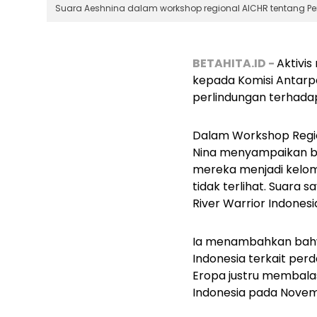
Suara Aeshnina dalam workshop regional AICHR tentang Pers
BETAHITA.ID -
Aktivis
kepada Komisi Antarp
perlindungan terhada
Dalam Workshop Regio
Nina menyampaikan ba
mereka menjadi kelomp
tidak terlihat. Suara 
River Warrior Indonesia
Ia menambahkan bahwa
Indonesia terkait per
Eropa justru membalas
Indonesia pada Novem