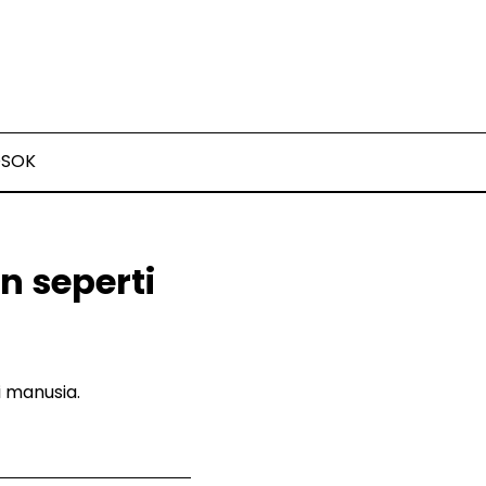
OSOK
 seperti
i manusia.