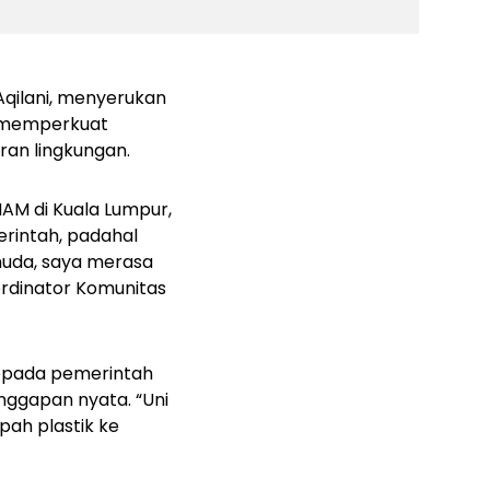
Aqilani, menyerukan
r memperkuat
an lingkungan.
AM di Kuala Lumpur,
rintah, padahal
muda, saya merasa
oordinator Komunitas
kepada pemerintah
anggapan nyata. “Uni
pah plastik ke