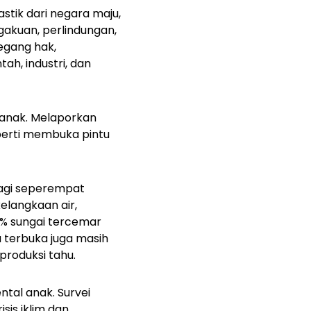
stik dari negara maju,
gakuan, perlindungan,
egang hak,
ah, industri, dan
-anak. Melaporkan
eperti membuka pintu
agi seperempat
elangkaan air,
0% sungai tercemar
 terbuka juga masih
produksi tahu.
al anak. Survei
is iklim dan