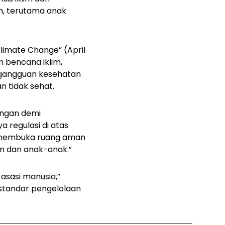
m, terutama anak
 Climate Change”
(April
 bencana iklim,
a gangguan kesehatan
 tidak sehat.
ungan demi
 regulasi di atas
s membuka ruang aman
n dan anak-anak.”
asasi manusia,”
standar pengelolaan