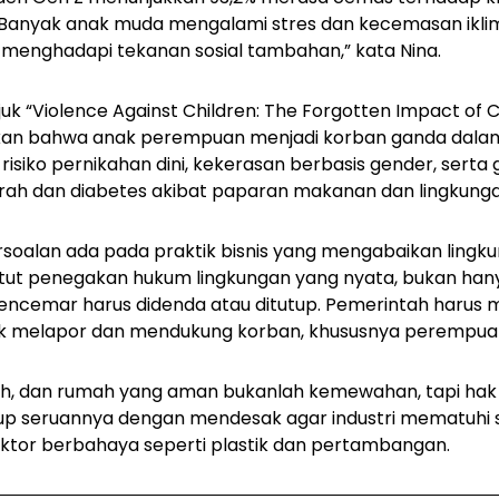
“Banyak anak muda mengalami stres dan kecemasan ikli
menghadapi tekanan sosial tambahan,” kata Nina.
juk
“Violence Against Children: The Forgotten Impact of
an bahwa anak perempuan menjadi korban ganda dalam
risiko pernikahan dini, kekerasan berbasis gender, sert
ah dan diabetes akibat paparan makanan dan lingkungan
rsoalan ada pada praktik bisnis yang mengabaikan lingk
ut penegakan hukum lingkungan yang nyata, bukan hanya
pencemar harus didenda atau ditutup. Pemerintah haru
uk melapor dan mendukung korban, khususnya perempua
rsih, dan rumah yang aman bukanlah kemewahan, tapi hak 
up seruannya dengan mendesak agar industri mematuhi 
ektor berbahaya seperti plastik dan pertambangan.