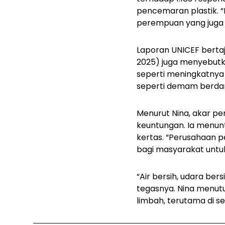
pencemaran plastik. 
perempuan yang juga 
Laporan UNICEF berta
2025) juga menyebutk
seperti meningkatnya 
seperti demam berdar
Menurut Nina, akar pe
keuntungan. Ia menunt
kertas. “Perusahaan 
bagi masyarakat unt
“Air bersih, udara be
tegasnya. Nina menut
limbah, terutama di s