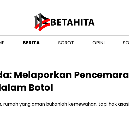
ME
BERITA
SOROT
OPINI
S
a: Melaporkan Pencemaran
dalam Botol
sih, rumah yang aman bukanlah kemewahan, tapi hak asas