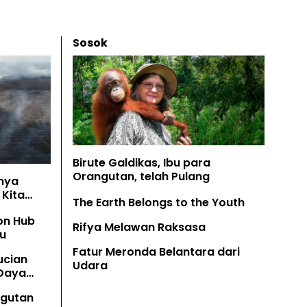
Sosok
Birute Galdikas, Ibu para
Orangutan, telah Pulang
nya
Kita
The Earth Belongs to the Youth
on Hub
Rifya Melawan Raksasa
u
Fatur Meronda Belantara dari
ucian
Udara
 Daya
angutan