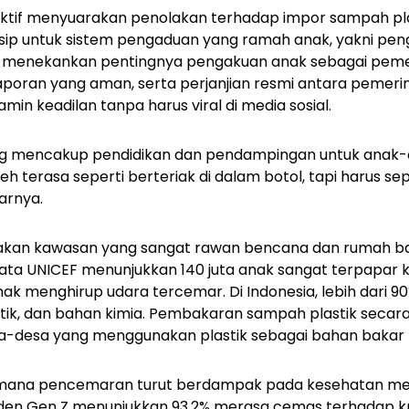
 aktif menyuarakan penolakan terhadap impor sampah pla
sip untuk sistem pengaduan yang ramah anak, yakni pen
Ia menekankan pentingnya pengakuan anak sebagai pem
poran yang aman, serta perjanjian resmi antara pemerint
in keadilan tanpa harus viral di media sosial.
ang mencakup pendidikan dan pendampingan untuk anak
h terasa seperti berteriak di dalam botol, tapi harus s
arnya.
akan kawasan yang sangat rawan bencana dan rumah b
Data UNICEF menunjukkan 140 juta anak sangat terpapar k
ak menghirup udara tercemar. Di Indonesia, lebih dari 9
stik, dan bahan kimia. Pembakaran sampah plastik secara
sa-desa yang menggunakan plastik sebagai bahan bakar 
mana pencemaran turut berdampak pada kesehatan ment
den Gen Z menunjukkan 93,2% merasa cemas terhadap kris