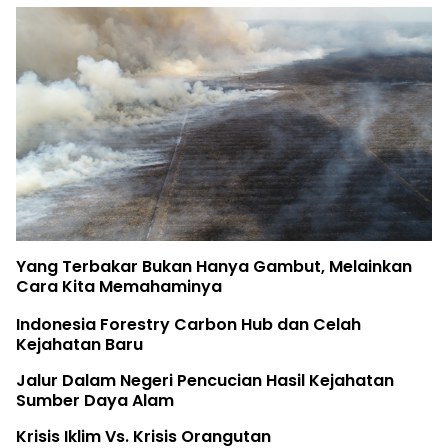
Birute Galdika
r Bukan Hanya Gambut, Melainkan
The Earth Bel
emahaminya
Rifya Melawa
estry Carbon Hub dan Celah
ru
Fatur Meronda
egeri Pencucian Hasil Kejahatan
 Alam
. Krisis Orangutan