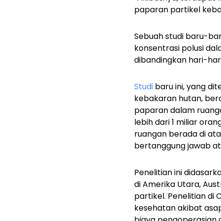
paparan partikel keba
Sebuah studi baru-ba
konsentrasi polusi dal
dibandingkan hari-hari
Studi
baru ini, yang d
kebakaran hutan, ber
paparan dalam ruanga
lebih dari 1 miliar or
ruangan berada di at
bertanggung jawab ata
Penelitian ini didasa
di Amerika Utara, Aus
partikel. Penelitian d
kesehatan akibat asap
biaya pengoperasian 