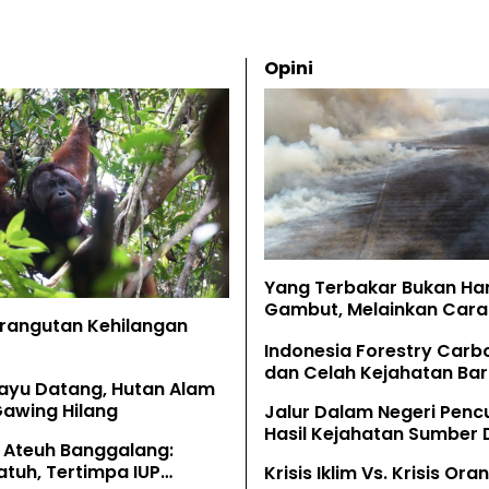
Opini
Yang Terbakar Bukan Ha
Gambut, Melainkan Cara 
Orangutan Kehilangan
Memahaminya
Indonesia Forestry Carb
dan Celah Kejahatan Bar
ayu Datang, Hutan Alam
Gawing Hilang
Jalur Dalam Negeri Penc
Hasil Kejahatan Sumber
 Ateuh Banggalang:
Alam
tuh, Tertimpa IUP
Krisis Iklim Vs. Krisis Or