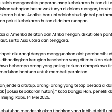
 telah menganalisis paparan asap kebakaran hutan di l
kan sebagian besar waktunya di dalam ruangan, teruta
karan hutan. Analisis baru ini adalah studi global pertam
kan polusi kebakaran hutan di dalam ruangan.
di di Amerika Selatan dan Afrika Tengah, diikuti oleh pan
laut, serta Asia utara dan tenggara.
 dapat dikurangi dengan menggunakan alat pembersih u
h dibandingkan kerugian kesehatan yang ditimbulkan oleh
wa beberapa orang yang paling terkena dampaknya tin
merlukan bantuan untuk membeli peralatan.
dan jendela ditutup, orang-orang yang tetap berada di 
[polusi kebakaran hutan],” kata Dongjia Han, peneliti dan
 Beijing, Rabu, 14 Mei 2025.
kebutuhan mendesak akan tindakan yang lebih efektif u