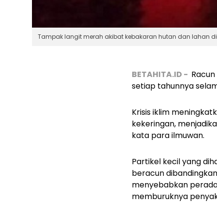
Tampak langit merah akibat kebakaran hutan dan lahan di
BETAHITA.ID -
R
acun 
setiap tahunnya selam
Krisis iklim meningk
kekeringan, menjadik
kata para ilmuwan.
Partikel kecil yang di
beracun dibandingkan 
menyebabkan peradang
memburuknya penyakit