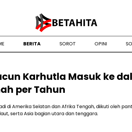
ME
BERITA
SOROT
OPINI
S
acun Karhutla Masuk ke da
mah per Tahun
di di Amerika Selatan dan Afrika Tengah, diikuti oleh pan
 laut, serta Asia bagian utara dan tenggara.