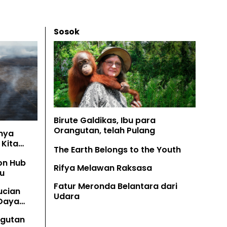
Sosok
Birute Galdikas, Ibu para
Orangutan, telah Pulang
nya
Kita
The Earth Belongs to the Youth
on Hub
Rifya Melawan Raksasa
u
Fatur Meronda Belantara dari
ucian
Udara
 Daya
angutan