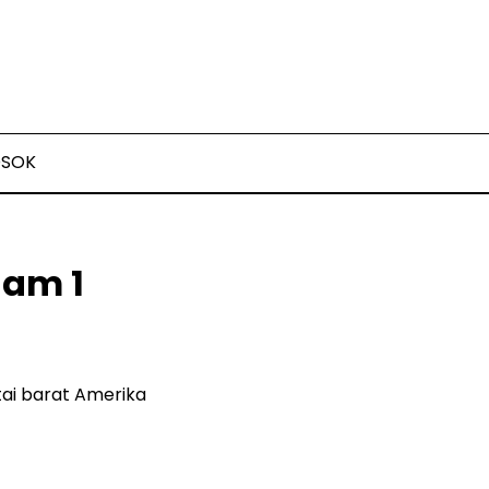
OSOK
lam 1
tai barat Amerika