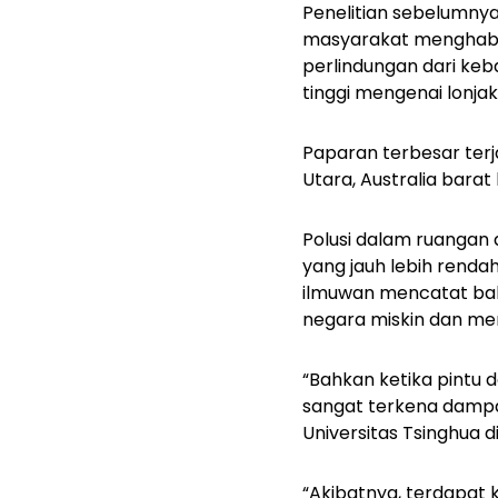
Penelitian sebelumnya
masyarakat menghabis
perlindungan dari keba
tinggi mengenai lonja
Paparan terbesar terja
Utara, Australia barat 
Polusi dalam ruangan
yang jauh lebih renda
ilmuwan mencatat bah
negara miskin dan me
“Bahkan ketika pintu 
sangat terkena dampak 
Universitas Tsinghua di
“Akibatnya, terdapat 