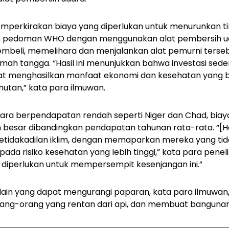
emperkirakan biaya yang diperlukan untuk menurunkan ti
ah pedoman WHO dengan menggunakan alat pembersih u
mbeli, memelihara dan menjalankan alat pemurni terse
umah tangga. “Hasil ini menunjukkan bahwa investasi sed
at menghasilkan manfaat ekonomi dan kesehatan yang 
hutan,” kata para ilmuwan.
ara berpendapatan rendah seperti Niger dan Chad, biay
 besar dibandingkan pendapatan tahunan rata-rata. “[H
ketidakadilan iklim, dengan memaparkan mereka yang 
ada risiko kesehatan yang lebih tinggi,” kata para peneliti
diperlukan untuk mempersempit kesenjangan ini.”
lain yang dapat mengurangi paparan, kata para ilmuwan
rang-orang yang rentan dari api, dan membuat bangunan