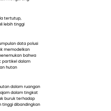
a tertutup,
 lebih tinggi
umpulan data polusi
tuk memodelkan
ka menemukan bahwa
t partikel dalam
ran hutan
 hutan dalam ruangan
tajam dalam tingkat
pak buruk terhadap
 tinggi dibandingkan