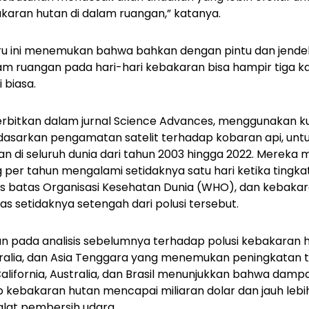
karan hutan di dalam ruangan,” katanya.
ru ini menemukan bahwa bahkan dengan pintu dan jendel
am ruangan pada hari-hari kebakaran bisa hampir tiga kali
 biasa.
iterbitkan dalam jurnal Science Advances, menggunakan k
dasarkan pengamatan satelit terhadap kobaran api, un
n di seluruh dunia dari tahun 2003 hingga 2022. Mere
ang per tahun mengalami setidaknya satu hari ketika tingka
as batas Organisasi Kesehatan Dunia (WHO), dan kebaka
s setidaknya setengah dari polusi tersebut.
rkan pada analisis sebelumnya terhadap polusi kebakaran
tralia, dan Asia Tenggara yang menemukan peningkatan 
i California, Australia, dan Brasil menunjukkan bahwa dam
 kebakaran hutan mencapai miliaran dolar dan jauh lebih
alat pembersih udara.