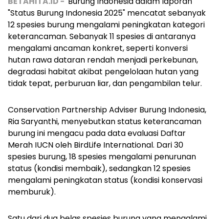
BETAHITA.ID -
Burung Indonesia dalam laporan
"Status Burung Indonesia 2025" mencatat sebanyak
12 spesies burung mengalami peningkatan kategori
keterancaman. Sebanyak 11 spesies di antaranya
mengalami ancaman konkret, seperti konversi
hutan rawa dataran rendah menjadi perkebunan,
degradasi habitat akibat pengelolaan hutan yang
tidak tepat, perburuan liar, dan pengambilan telur.
Conservation Partnership Adviser Burung Indonesia,
Ria Saryanthi, menyebutkan status keterancaman
burung ini mengacu pada data evaluasi Daftar
Merah IUCN oleh BirdLife International. Dari 30
spesies burung, 18 spesies mengalami penurunan
status (kondisi membaik), sedangkan 12 spesies
mengalami peningkatan status (kondisi konservasi
memburuk).
Satu dari dua belas spesies burung yang mengalami