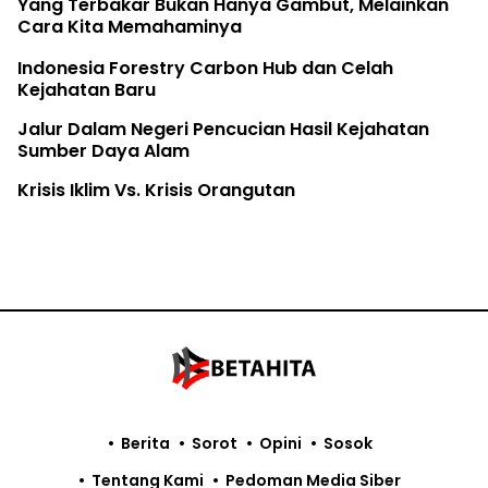
bakar Bukan Hanya Gambut, Melainkan
The Earth
a Memahaminya
Rifya Me
 Forestry Carbon Hub dan Celah
 Baru
Fatur Mer
am Negeri Pencucian Hasil Kejahatan
aya Alam
im Vs. Krisis Orangutan
Berita
Sorot
Opini
Sosok
Tentang Kami
Pedoman Media Siber