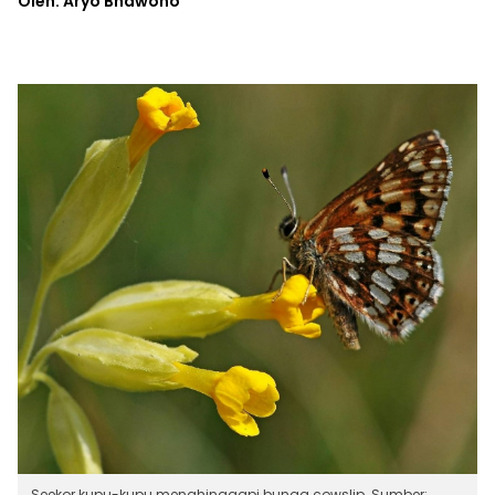
Oleh: Aryo Bhawono
Seekor kupu-kupu menghinggapi bunga cowslip. Sumber: