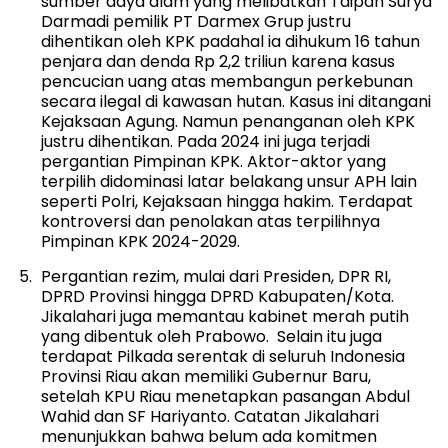
sumber daya alam yang melibatkan Taipan Surya
Darmadi pemilik PT Darmex Grup justru
dihentikan oleh KPK padahal ia dihukum 16 tahun
penjara dan denda Rp 2,2 triliun karena kasus
pencucian uang atas membangun perkebunan
secara ilegal di kawasan hutan. Kasus ini ditangani
Kejaksaan Agung. Namun penanganan oleh KPK
justru dihentikan. Pada 2024 ini juga terjadi
pergantian Pimpinan KPK. Aktor-aktor yang
terpilih didominasi latar belakang unsur APH lain
seperti Polri, Kejaksaan hingga hakim. Terdapat
kontroversi dan penolakan atas terpilihnya
Pimpinan KPK 2024-2029.
Pergantian rezim, mulai dari Presiden, DPR RI,
DPRD Provinsi hingga DPRD Kabupaten/Kota.
Jikalahari juga memantau kabinet merah putih
yang dibentuk oleh Prabowo. Selain itu juga
terdapat Pilkada serentak di seluruh Indonesia
Provinsi Riau akan memiliki Gubernur Baru,
setelah KPU Riau menetapkan pasangan Abdul
Wahid dan SF Hariyanto. Catatan Jikalahari
menunjukkan bahwa belum ada komitmen