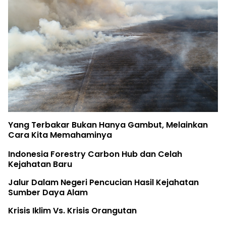
Birute Galdikas, Ibu p
 Hanya Gambut, Melainkan
The Earth Belongs to 
nya
Rifya Melawan Raksa
arbon Hub dan Celah
Fatur Meronda Belant
ncucian Hasil Kejahatan
 Orangutan