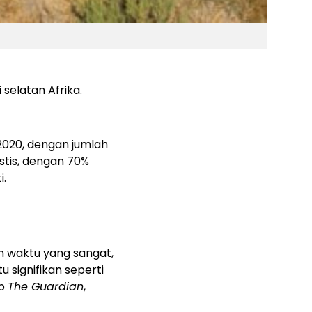
selatan Afrika.
2020, dengan jumlah
stis, dengan 70%
i.
m waktu yang sangat,
 signifikan seperti
ip
The Guardian
,