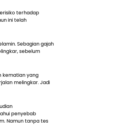
erisiko terhadap
n ini telah
elamin. Sebagian gajah
elingkar, sebelum
an kematian yang
jalan melingkar. Jadi
udian
tahui penyebab
am. Namun tanpa tes