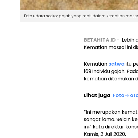
Foto udara seekor gajah yang mati dalam kematian massal
BETAHITA.ID -
Lebih d
Kematian massal ini d
Kematian
satwa
itu p
169 individu gajah. P
kematian ditemukan di 
Lihat juga
:
Foto-Foto
“Ini merupakan kemati
sangat lama. Selain ke
ini,” kata direktur kon
Kamis, 2 Juli 2020.