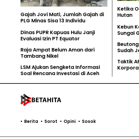
Ketika 
Gajah Jovi Mati, Jumlah Gajah di
Hutan
PLG Minas Sisa 13 Individu
Kebun K
Dinas PUPR Kapuas Hulu Janji
Sungai 
Evaluasi Izin PT Equator
Beutong
Raja Ampat Belum Aman dari
Sudah Ja
Tambang Nikel
Tamban
Taktik A
LSM Ajukan Sengketa Informasi
Korpora
Soal Rencana Investasi di Aceh
Kaliman
Berita
Sorot
Opini
Sosok