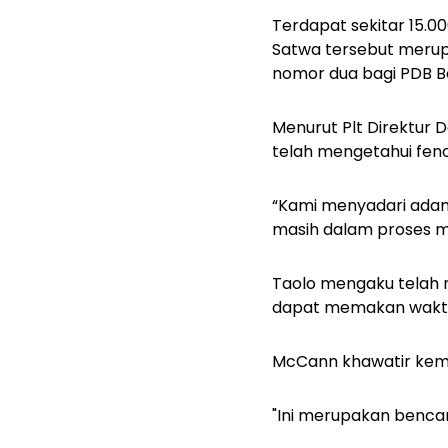
Terdapat sekitar 15.00
Satwa tersebut merup
nomor dua bagi PDB Bo
Menurut Plt Direktur
telah mengetahui feno
“Kami menyadari adany
masih dalam proses m
Taolo mengaku telah m
dapat memakan wakt
McCann khawatir kem
"Ini merupakan bencan