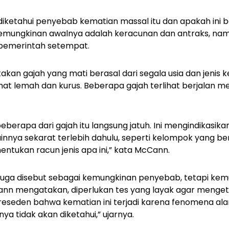
 diketahui penyebab kematian massal itu dan apakah ini b
emungkinan awalnya adalah keracunan dan antraks, namu
pemerintah setempat.
kan gajah yang mati berasal dari segala usia dan jenis k
ihat lemah dan kurus. Beberapa gajah terlihat berjalan m
eberapa dari gajah itu langsung jatuh. Ini mengindikasik
innya sekarat terlebih dahulu, seperti kelompok yang ber
entukan racun jenis apa ini,” kata McCann.
juga disebut sebagai kemungkinan penyebab, tetapi kem
nn mengatakan, diperlukan tes yang layak agar menge
preseden bahwa kematian ini terjadi karena fenomena al
a tidak akan diketahui,” ujarnya.