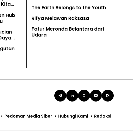
Kita
The Earth Belongs to the Youth
on Hub
Rifya Melawan Raksasa
u
Fatur Meronda Belantara dari
ucian
Udara
 Daya
angutan
X
Pedoman Media Siber
Hubungi Kami
Redaksi