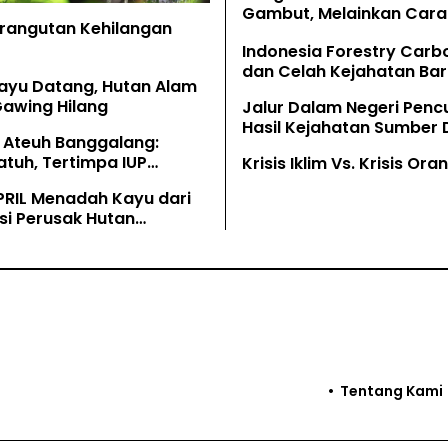
Gambut, Melainkan Cara 
Orangutan Kehilangan
Memahaminya
Indonesia Forestry Carb
dan Celah Kejahatan Bar
ayu Datang, Hutan Alam
Gawing Hilang
Jalur Dalam Negeri Penc
Hasil Kejahatan Sumber
 Ateuh Banggalang:
Alam
tuh, Tertimpa IUP
Krisis Iklim Vs. Krisis Or
g
PRIL Menadah Kayu dari
si Perusak Hutan
tan
Tentang Kami