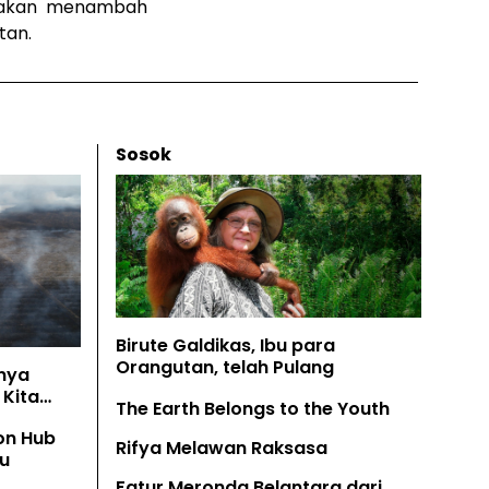
si akan menambah
tan.
Sosok
Birute Galdikas, Ibu para
Orangutan, telah Pulang
nya
Kita
The Earth Belongs to the Youth
on Hub
Rifya Melawan Raksasa
u
Fatur Meronda Belantara dari