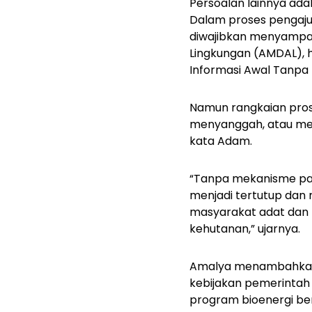
Persoalan lainnya ada
Dalam proses pengajua
diwajibkan menyampai
Lingkungan (AMDAL), h
Informasi Awal Tanpa
Namun rangkaian pros
menyanggah, atau mem
kata Adam.
“Tanpa mekanisme part
menjadi tertutup dan 
masyarakat adat dan l
kehutanan,” ujarnya.
Amalya menambahkan, 
kebijakan pemerintah 
program bioenergi ber