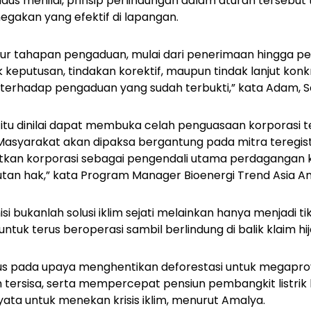
daus menilai, prinsip perlindungan dalam aturan tersebut
egakan yang efektif di lapangan.
tur tahapan pengaduan, mulai dari penerimaan hingga pe
k keputusan, tindakan korektif, maupun tindak lanjut kon
terhadap pengaduan yang sudah terbukti,” kata Adam, Se
aru itu dinilai dapat membuka celah penguasaan korporasi
“Masyarakat akan dipaksa bergantung pada mitra teregistra
an korporasi sebagai pengendali utama perdagangan ka
tan hak,” kata Program Manager Bioenergi Trend Asia A
si bukanlah solusi iklim sejati melainkan hanya menjadi t
ntuk terus beroperasi sambil berlindung di balik klaim hij
us pada upaya menghentikan deforestasi untuk megapro
 tersisa, serta mempercepat pensiun pembangkit listrik 
nyata untuk menekan krisis iklim, menurut Amalya.