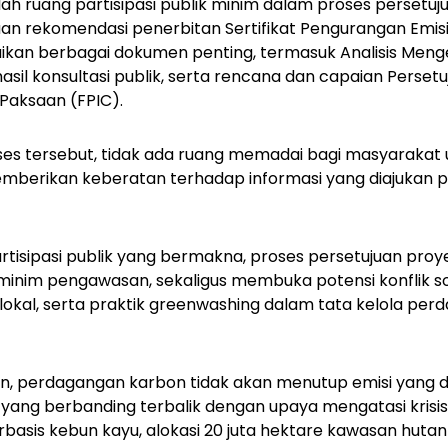
lah ruang partisipasi publik minim dalam proses persetuj
n rekomendasi penerbitan Sertifikat Pengurangan Emisi
kan berbagai dokumen penting, termasuk Analisis Men
asil konsultasi publik, serta rencana dan capaian Perset
 Paksaan (FPIC).
es tersebut, tidak ada ruang memadai bagi masyarakat u
berikan keberatan terhadap informasi yang diajukan pe
isipasi publik yang bermakna, proses persetujuan proye
minim pengawasan, sekaligus membuka potensi konflik so
okal, serta praktik
greenwashing
dalam tata kelola per
perdagangan karbon tidak akan menutup emisi yang di
yang berbanding terbalik dengan upaya mengatasi krisis i
basis kebun kayu, alokasi 20 juta hektare kawasan huta