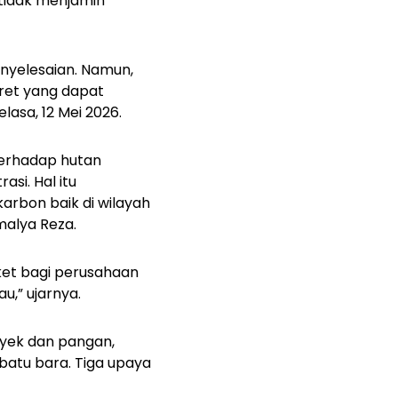
 tidak menjamin
nyelesaian. Namun,
kret yang dapat
lasa, 12 Mei 2026.
 terhadap hutan
si. Hal itu
rbon baik di wilayah
malya Reza.
iket bagi perusahaan
au,” ujarnya.
yek dan pangan,
batu bara. Tiga upaya