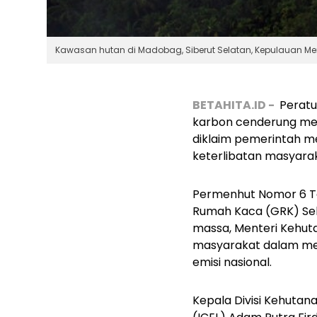
Kawasan hutan di Madobag, Siberut Selatan, Kepulauan Men
BETAHITA.ID -
Perat
karbon cenderung mere
diklaim pemerintah me
keterlibatan masyara
Permenhut Nomor 6 Ta
Rumah Kaca (GRK) Sek
massa, Menteri Kehuta
masyarakat dalam me
emisi nasional.
Kepala Divisi Kehuta