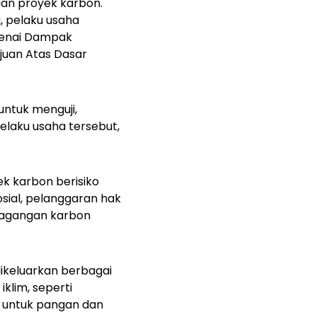
uan proyek karbon.
, pelaku usaha
genai Dampak
ujuan Atas Dasar
ntuk menguji,
laku usaha tersebut,
k karbon berisiko
sial, pelanggaran hak
dagangan karbon
keluarkan berbagai
klim, seperti
n untuk pangan dan