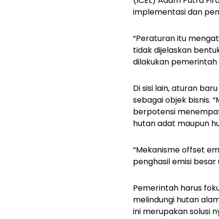
(ICEL) Adam Putra Fir
implementasi dan pen
“Peraturan itu menga
tidak dijelaskan bentu
dilakukan pemerintah 
Di sisi lain, aturan b
sebagai objek bisnis. 
berpotensi menempatk
hutan adat maupun hu
“Mekanisme
offset
emi
penghasil emisi besar u
Pemerintah harus fok
melindungi hutan alam
ini merupakan solusi 