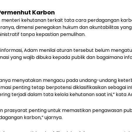
Permenhut Karbon
 menteri kehutanan terkait tata cara perdagangan karbo
taranya, dimensi penegakan hukum dan akuntabilitas yang
nistratif tanpa kepastian pemulihan.
n informasi, Adam menilai aturan tersebut belum menga
formasi yang wajib dibuka kepada publik dan bagaimana in
 hanya menyatakan mengacu pada undang-undang keterb
ormasi penting tetap berpotensi diklasifikasikan sebagai in
ing terjadi dalam tata kelola kehutanan saat ini,” kata 
an prasyarat penting untuk memastikan pengawasan publi
agangan karbon,” ujarnya.