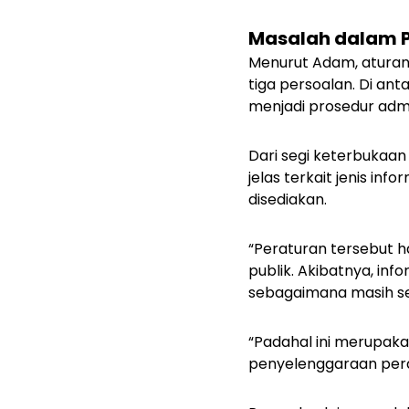
Masalah dalam 
Menurut Adam, aturan
tiga persoalan. Di an
menjadi prosedur admi
Dari segi keterbukaa
jelas terkait jenis in
disediakan.
“Peraturan tersebut
publik. Akibatnya, inf
sebagaimana masih ser
“Padahal ini merupak
penyelenggaraan perd