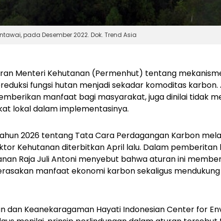
tawai, pada Desember 2022. Dok. Trend Asia
uran Menteri Kehutanan (Permenhut) tentang mekanis
duksi fungsi hutan menjadi sekadar komoditas karbon. 
mberikan manfaat bagi masyarakat, juga dinilai tidak m
kat lokal dalam implementasinya.
hun 2026 tentang Tata Cara Perdagangan Karbon melalu
tor Kehutanan diterbitkan April lalu. Dalam pemberitan
nan Raja Juli Antoni menyebut bahwa aturan ini member
rasakan manfaat ekonomi karbon sekaligus mendukung
nan dan Keanekaragaman Hayati Indonesian Center for En