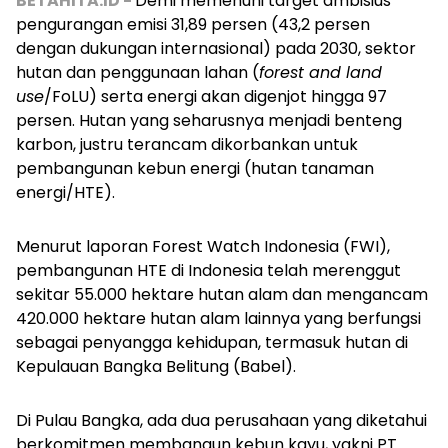
BETAHITA.ID -
Demi memenuhi target ambisius
pengurangan emisi 31,89 persen (43,2 persen
dengan dukungan internasional) pada 2030, sektor
hutan dan penggunaan lahan (
forest and land
use
/FoLU) serta energi akan digenjot hingga 97
persen. Hutan yang seharusnya menjadi benteng
karbon, justru terancam dikorbankan untuk
pembangunan kebun energi (hutan tanaman
energi/HTE).
Menurut laporan Forest Watch Indonesia (FWI),
pembangunan HTE di Indonesia telah merenggut
sekitar 55.000 hektare hutan alam dan mengancam
420.000 hektare hutan alam lainnya yang berfungsi
sebagai penyangga kehidupan, termasuk hutan di
Kepulauan Bangka Belitung (Babel).
Di Pulau Bangka, ada dua perusahaan yang diketahui
berkomitmen membangun kebun kayu, yakni PT