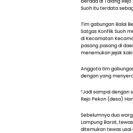
berada di Talang Rejo
Suoh itu terdata seba
Tim gabungan Balai Bes
Satgas Konflik Suoh 
di Kecamatan Kecamat
pasang pasang di dae
menemukan jejak kaki
Anggota tim gabungan
dengan yang menyeran
“Jadi sampai dengan s
Rejo Pekon (desa) Hant
Sebelumnya dua warga
Lampung Barat, tewas
ditemukan tewas usai 