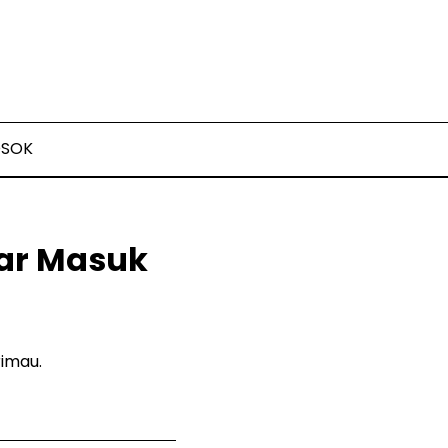
OSOK
gar Masuk
imau.