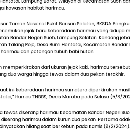
 Hantatai, Lampung Barat. Wilayah di Kecamatan Suoh da
gai kawasan habitat harimau.
ar Taman Nasional Bukit Barisan Selatan, BKSDA Bengkulu,
menemukan jejak baru keberadaan harimau yang diduga 
an Bandar Negeri Suoh, Lampung Selatan. Kandang jeb
rah Talang Rejo, Desa Bumi Hentatai, Kecamatan Bandar 
 harimau dan potongan tubuh babi hutan.
 memperkirakan dari ukuran jejak kaki, harimau terseb
g dua warga hingga tewas dalam dua pekan terakhir.
aat ini, keberadaan harimau sumatera diperkirakan masih
atai,” H
umas TNBBS, Decis Maroba pada Selasa (5/3/202
 tewas diserang harimau Kecamatan Bandar Negeri Suo
 diserang harimau dalam kurun dua pekan. Pertama ada
dinyatakan hilang saat berkebun pada Kamis (8/2/2024)