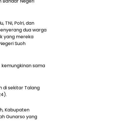
n Bandar Negeri
 TNI, Polri, dan
menyerang dua warga
ak yang mereka
Negeri Suoh
ut kemungkinan sama
 di sekitar Talang
4).
h, Kabupaten
lah Gunarso yang
.