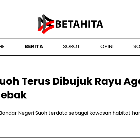
ME
BERITA
SOROT
OPINI
S
uoh Terus Dibujuk Rayu A
Jebak
andar Negeri Suoh terdata sebagai kawasan habitat har