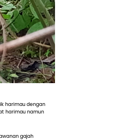
lik harimau dengan
itat harimau namun
kawanan gajah