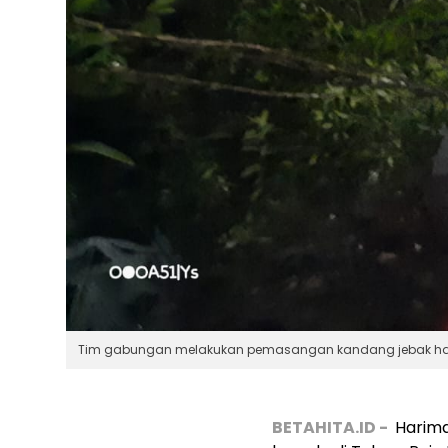
Tim gabungan melakukan pemasangan kandang jebak hari
BETAHITA.ID -
Harim