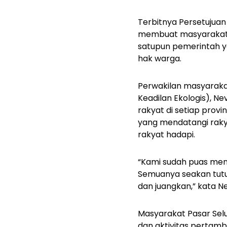
Terbitnya Persetujuan
membuat masyarakat 
satupun pemerintah y
hak warga.
Perwakilan masyaraka
Keadilan Ekologis), N
rakyat di setiap prov
yang mendatangi raky
rakyat hadapi.
“Kami sudah puas men
Semuanya seakan tutup
dan juangkan,” kata Ne
Masyarakat Pasar Sel
dan aktivitas pertam