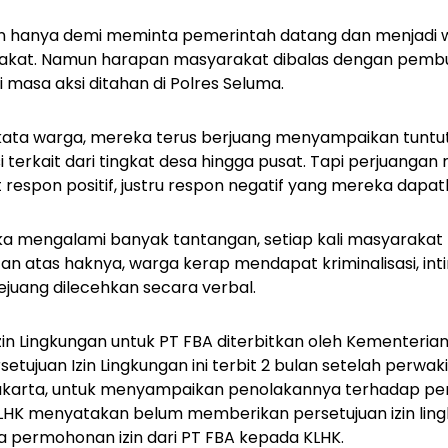
an hanya demi meminta pemerintah datang dan menjadi w
akat. Namun harapan masyarakat dibalas dengan pemb
ri masa aksi ditahan di Polres Seluma.
, kata warga, mereka terus berjuang menyampaikan tunt
 terkait dari tingkat desa hingga pusat. Tapi perjuanga
respon positif, justru respon negatif yang mereka dapat
a mengalami banyak tantangan, setiap kali masyarakat
 atas haknya, warga kerap mendapat kriminalisasi, intimi
uang dilecehkan secara verbal.
Izin Lingkungan untuk PT FBA diterbitkan oleh Kementeria
etujuan Izin Lingkungan ini terbit 2 bulan setelah perwak
Jakarta, untuk menyampaikan penolakannya terhadap p
 KLHK menyatakan belum memberikan persetujuan izin ling
da permohonan izin dari PT FBA kepada KLHK.