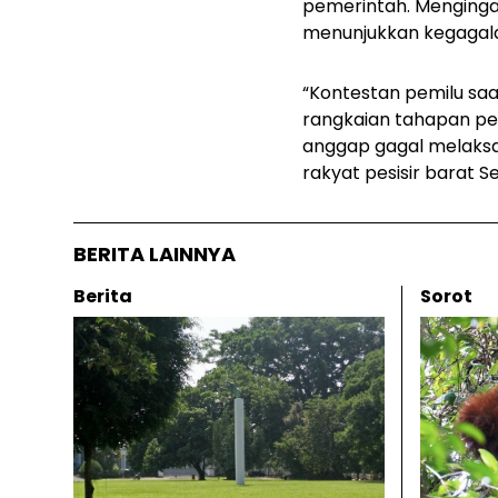
pemerintah. Mengingat
menunjukkan kegagalan
“Kontestan pemilu sa
rangkaian tahapan pe
anggap gagal melaksa
rakyat pesisir barat Sel
BERITA LAINNYA
Berita
Sorot