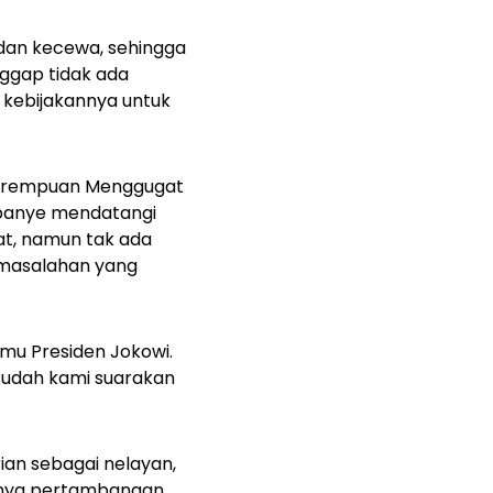
 dan kecewa, sehingga
ggap tidak ada
kebijakannya untuk
(Perempuan Menggugat
ampanye mendatangi
at, namun tak ada
rmasalahan yang
mu Presiden Jokowi.
 sudah kami suarakan
an sebagai nelayan,
danya pertambangan