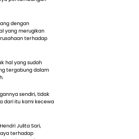
mbang dengan
al yang merugikan
erusahaan terhadap
ak hal yang sudah
ang tergabung dalam
h.
annya sendiri, tidak
 dari itu kami kecewa
ndri Julita Sari,
caya terhadap