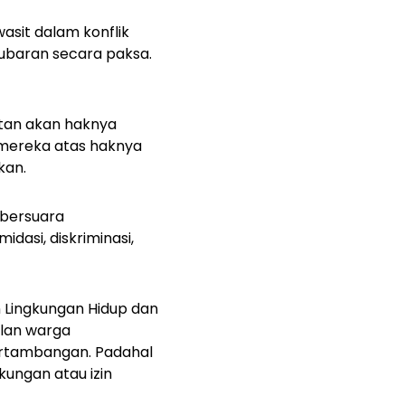
asit dalam konflik
ubaran secara paksa.
utan akan haknya
n mereka atas haknya
kan.
 bersuara
dasi, diskriminasi,
n Lingkungan Hidup dan
ilan warga
ertambangan. Padahal
kungan atau izin