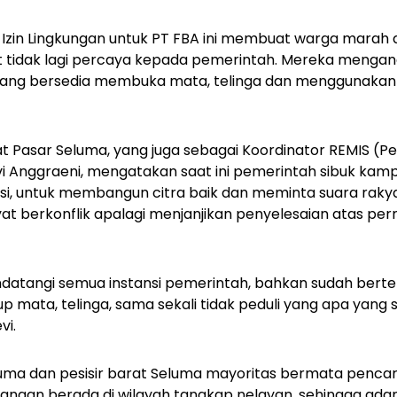
 Izin Lingkungan untuk PT FBA ini membuat warga marah
tidak lagi percaya kepada pemerintah. Mereka mengan
ang bersedia membuka mata, telinga dan menggunakan 
t Pasar Seluma, yang juga sebagai Koordinator REMIS 
evi Anggraeni, mengatakan saat ini pemerintah sibuk k
insi, untuk membangun citra baik dan meminta suara raky
at berkonflik apalagi menjanjikan penyelesaian atas pe
datangi semua instansi pemerintah, bahkan sudah berte
 mata, telinga, sama sekali tidak peduli yang apa yang
vi.
uma dan pesisir barat Seluma mayoritas bermata pencari
bangan berada di wilayah tangkap nelayan, sehingga a