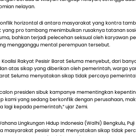
mian nelayan.
onflik horizontal di antara masyarakat yang kontra ta
 yang pro tambang menimbulkan rusaknya tatanan sosi
uma, bahkan terjadi pelecehan seksual oleh karyawan p
yang mengganggu mental perempuan tersebut.
 Koalisi Rakyat Pesisir Barat Seluma menyebut, dari bany
dan atas sikap yang diberikan oleh pemerintah, warga y
r Barat Seluma menyatakan sikap tidak percaya pemerinta
, calon presiden sibuk kampanye mementingkan kepenting
ap kami yang sedang berkonflik dengan perusahaan, maka
a lagi kepada pemerintah,” ujar Zemi.
na Lingkungan Hidup Indonesia (Walhi) Bengkulu, Puji He
a masyarakat pesisir barat menyatakan sikap tidak per