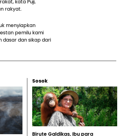
kat, kata Puji,
n rakyat.
buk menyiapkan
testan pemilu kami
dasar dan sikap dari
Sosok
Birute Galdikas, Ibu para