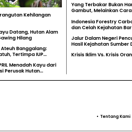
Yang Terbakar Bukan Ha
Gambut, Melainkan Cara 
Orangutan Kehilangan
Memahaminya
Indonesia Forestry Carb
dan Celah Kejahatan Bar
ayu Datang, Hutan Alam
Gawing Hilang
Jalur Dalam Negeri Penc
Hasil Kejahatan Sumber
 Ateuh Banggalang:
Alam
tuh, Tertimpa IUP
Krisis Iklim Vs. Krisis Or
g
PRIL Menadah Kayu dari
si Perusak Hutan
tan
Tentang Kami