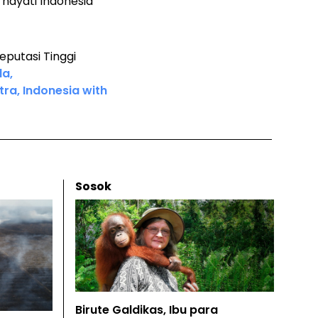
hayati Indonesia
reputasi Tinggi
da,
a, Indonesia with
Sosok
Birute Galdikas, Ibu para