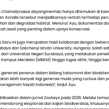
s
Chamalycaeus dayangmerindu
hanya ditemukan di kaw
an. Kondisi tersebut menjadikannya rentan terhadap per
ahan dan degradasi habitat. Menurut Ayu, dokumentasi dan
ah awal yang penting dalam upaya konservasi.
baru ini juga merupakan hasil kolaborasi dengan bebera
abaya dan Széchenyi István University, Hungaria. Salah sa
 dari Universitas Negeri Surabaya, yang melakukan penelit
 Kampus Merdeka (MBKM) hingga tugas akhir, hingga be
generasi penerus dalam bidang taksonomi dan biosistemat
akan lebih banyak lagi generasi muda yang
curious
dan pe
ragaman hayati Indonesia”, lanjut Ayu.
publikasikan dalam jurnal Zookeys pada 2026. Melalui temuan
mendorong eksplorasi dan kajian biodiversitas, khususn