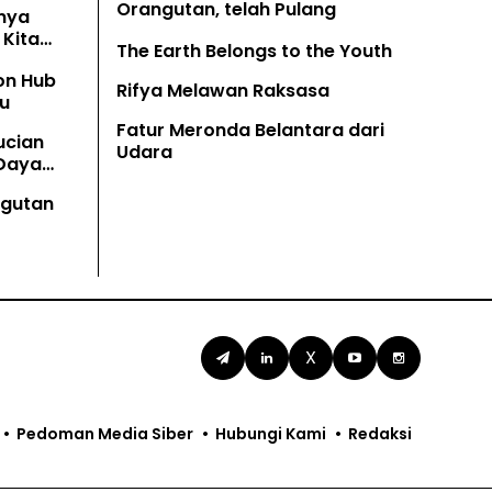
Orangutan, telah Pulang
nya
Kita
The Earth Belongs to the Youth
on Hub
Rifya Melawan Raksasa
u
Fatur Meronda Belantara dari
ucian
Udara
 Daya
angutan
X
Pedoman Media Siber
Hubungi Kami
Redaksi