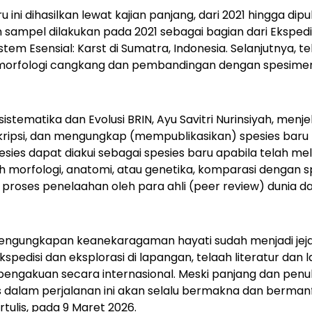
ini dihasilkan lewat kajian panjang, dari 2021 hingga dip
sampel dilakukan pada 2021 sebagai bagian dari Ekspedis
tem Esensial: Karst di Sumatra, Indonesia. Selanjutnya, 
orfologi cangkang dan pembandingan dengan spesimen 
.
osistematika dan Evolusi BRIN, Ayu Savitri Nurinsiyah, men
psi, dan mengungkap (mempublikasikan) spesies baru 
pesies dapat diakui sebagai spesies baru apabila telah m
aah morfologi, anatomi, atau genetika, komparasi dengan s
 proses penelaahan oleh para ahli (
peer review
) dunia d
pengungkapan keanekaragaman hayati sudah menjadi jeja
kspedisi dan eksplorasi di lapangan, telaah literatur dan 
pengakuan secara internasional. Meski panjang dan penu
 dalam perjalanan ini akan selalu bermakna dan bermanfa
tulis, pada 9 Maret 2026.