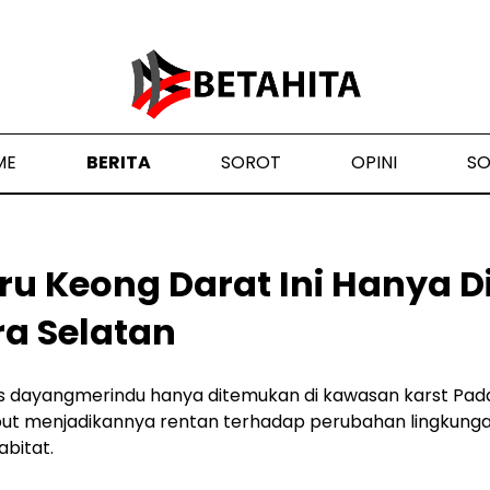
ME
BERITA
SOROT
OPINI
S
aru Keong Darat Ini Hanya 
ra Selatan
 dayangmerindu hanya ditemukan di kawasan karst Pada
ebut menjadikannya rentan terhadap perubahan lingkungan
abitat.