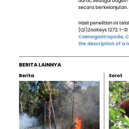
darat, sebagai bagia
secara berkelanjutan.
Hasil penelitian ini te
(Q1)ZooKeys 1272: 1–31
Caenogastropoda, Cy
the description of 
BERITA LAINNYA
Berita
Sorot