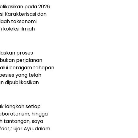
ublikasikan pada 2026.
i Karakterisasi dan
telaah taksonomi
koleksi ilmiah
jelaskan proses
bukan perjalanan
elalui beragam tahapan
pesies yang telah
an dipublikasikan
k langkah setiap
laboratorium, hingga
h tantangan, saya
at,” ujar Ayu, dalam