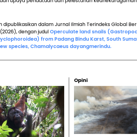
n dari upaya pendataan dan pelestarian keanekaragaman 
lah dipublikasikan dalam Jurnal Ilmiah Terindeks Global Be
 (2026), dengan judul
Operculate land snails (Gastropo
clophoroidea) from Padang Bindu Karst, South Sumatr
a new species, Chamalycaeus dayangmerindu.
Opini