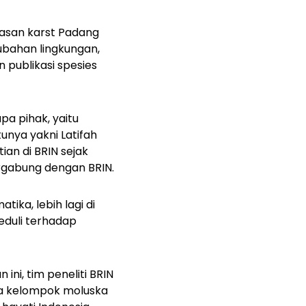
asan karst Padang
ubahan lingkungan,
 publikasi spesies
pa pihak, yaitu
tunya yakni Latifah
ian di BRIN sejak
rgabung dengan BRIN.
ika, lebih lagi di
duli terhadap
 ini, tim peneliti BRIN
ya kelompok moluska