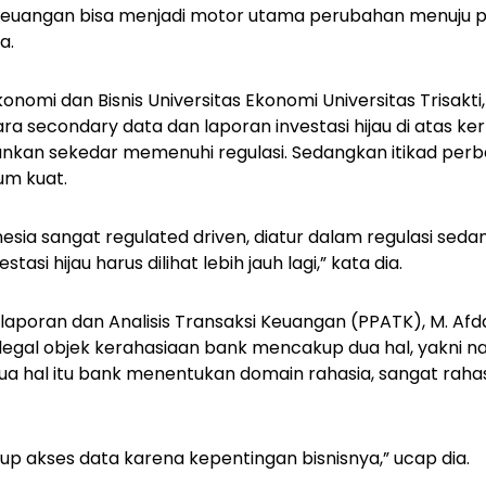
a keuangan bisa menjadi motor utama perubahan menuj
ia.
onomi dan Bisnis Universitas Ekonomi Universitas Trisakti
ara
secondary
data dan laporan investasi hijau di atas ker
kan sekedar memenuhi regulasi. Sedangkan itikad perb
lum kuat.
nesia sangat
regulated driven
, diatur dalam regulasi se
tasi hijau harus dilihat lebih jauh lagi,” kata dia.
laporan dan Analisis Transaksi Keuangan (PPATK), M. Afda
egal objek kerahasiaan bank mencakup dua hal, yakni n
ua hal itu bank menentukan domain rahasia, sangat rahas
p akses data karena kepentingan bisnisnya,” ucap dia.