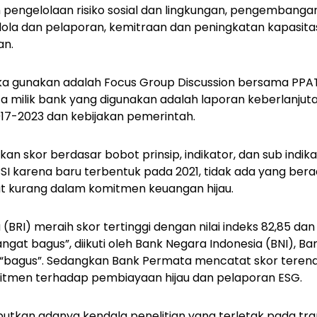
lah pengelolaan risiko sosial dan lingkungan, pengembang
elola dan pelaporan, kemitraan dan peningkatan kapasitas
an.
ka gunakan adalah Focus Group Discussion bersama PPAT
 milik bank yang digunakan adalah laporan keberlanjut
17-2023 dan kebijakan pemerintah.
an skor berdasar bobot prinsip, indikator, dan sub indika
BSI karena baru terbentuk pada 2021, tidak ada yang bera
t kurang dalam komitmen keuangan hijau.
(BRI) meraih skor tertinggi dengan nilai indeks 82,85 da
ngat bagus”, diikuti oleh Bank Negara Indonesia (BNI), B
 “bagus”. Sedangkan Bank Permata mencatat skor tere
tmen terhadap pembiayaan hijau dan pelaporan ESG.
tkan adanya kendala penelitian yang terletak pada tra