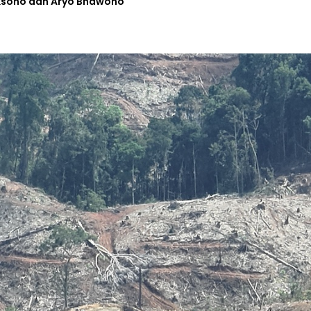
aksono dan Aryo Bhawono