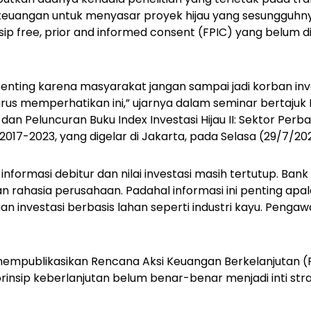
euangan untuk menyasar proyek hijau yang sesungguh
nsip
free, prior and informed consent
(FPIC) yang belum d
penting karena masyarakat jangan sampai jadi korban inv
us memperhatikan ini,” ujarnya dalam seminar bertaju
dan Peluncuran Buku Index Investasi Hijau II: Sektor Perb
2017-2023, yang digelar di Jakarta, pada Selasa (29/7/20
i informasi debitur dan nilai investasi masih tertutup. Ba
n rahasia perusahaan. Padahal informasi ini penting apal
 investasi berbasis lahan seperti industri kayu. Pen
empublikasikan Rencana Aksi Keuangan Berkelanjutan (R
sip keberlanjutan belum benar-benar menjadi inti strateg