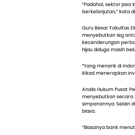
“Padahal, sektor jas
berkelanjutan,” kata d
Guru Besar Fakultas Ek
menyebutkan
leg
ant
kecenderungan perban
hijau diduga masih be
“Yang menarik di Indo
itikad menerapkan inves
Analis Hukum Pusat Pe
menyebutkan secara l
simpanannya. Selain d
biasa.
“Biasanya bank menutu