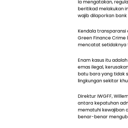
Ia mengatakan, regula
beritikad melakukan i
wajib dilaporkan ban
Kendala transparansi 
Green Finance Crime (
mencatat setidaknya
Enam kasus itu adala
emas ilegal, kerusaka
batu bara yang tidak
lingkungan sekitar kh
Direktur IWGFF, Wille
antara kepatuhan admi
mematuhi kewajiban ad
benar-benar mengubah 