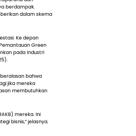
nya berdampak.
iberikan dalam skema
estasi. Ke depan
k Pemantauan Green
ankan pada Industri
25).
nk beralasan bahwa
agi jika mereka
gawasan membutuhkan
AKB) mereka. Ini
i bisnis,” jelasnya.