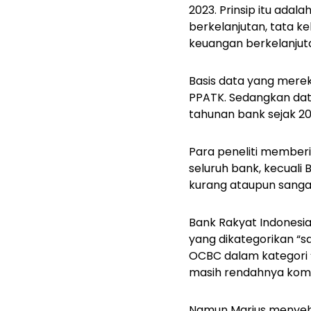
2023. Prinsip itu ada
berkelanjutan, tata k
keuangan berkelanjut
Basis data yang mere
PPATK. Sedangkan data
tahunan bank sejak 20
Para peneliti memberik
seluruh bank, kecuali 
kurang ataupun sanga
Bank Rakyat Indonesia 
yang dikategorikan “sa
OCBC dalam kategori
masih rendahnya komi
Namun Marius menyebu