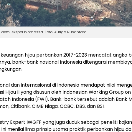
demi ekspor biomassa. Foto: Auriga Nusantara
k keuangan hijau perbankan 2017-2023 mencatat angka 
iknya, bank-bank nasional Indonesia ditengarai membiayai
ingkungan.
onal dan internasional di Indonesia mendapat nilai men
si Hijau II yang disusun oleh Indonesian Working Group on
tch Indonesia (FWI). Bank-bank tersebut adalah Bank Mand
on, Citibank, CIMB Niaga, OCBC, DBS, dan BSI.
ry Expert IWGFF yang juga duduk sebagai peneliti kajian 
ni menilai lima prinsip utama praktik perbankan hijau d