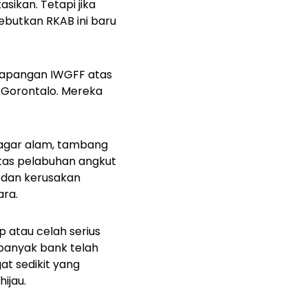
sikan. Tetapi jika
ebutkan RKAB ini baru
 lapangan IWGFF atas
n Gorontalo. Mereka
cagar alam, tambang
vitas pelabuhan angkut
 dan kerusakan
ara.
p
atau celah serius
 banyak bank telah
at sedikit yang
hijau.