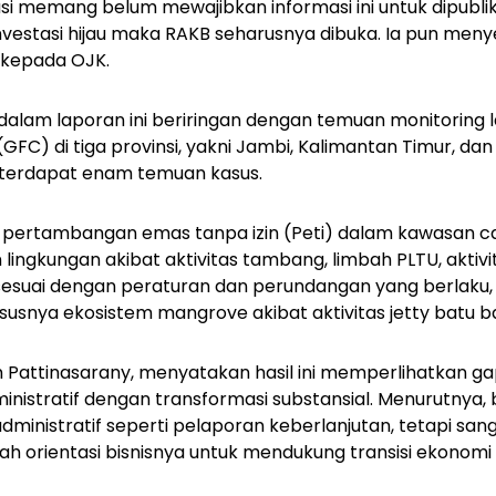
si memang belum mewajibkan informasi ini untuk dipublika
nvestasi hijau maka RAKB seharusnya dibuka. Ia pun meny
k kepada OJK.
dalam laporan ini beriringan dengan temuan monitoring
GFC) di tiga provinsi, yakni Jambi, Kalimantan Timur, da
 terdapat enam temuan kasus.
h pertambangan emas tanpa izin (Peti) dalam kawasan 
n lingkungan akibat aktivitas tambang, limbah PLTU, akti
 sesuai dengan peraturan dan perundangan yang berlaku,
ususnya ekosistem mangrove akibat aktivitas
jetty
batu b
m Pattinasarany, menyatakan hasil ini memperlihatkan
ga
nistratif dengan transformasi substansial. Menurutnya,
ministratif seperti pelaporan keberlanjutan, tetapi sang
orientasi bisnisnya untuk mendukung transisi ekonomi 