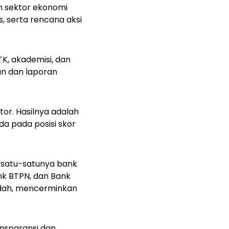
an sektor ekonomi
, serta rencana aksi
K, akademisi, dan
an dan laporan
tor. Hasilnya adalah
da pada posisi skor
n satu-satunya bank
ank BTPN, dan Bank
ndah, mencerminkan
nsparansi dan