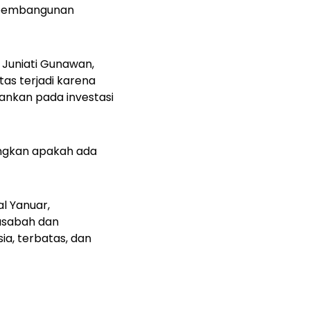
u pembangunan
, Juniati Gunawan,
tas terjadi karena
ankan pada investasi
dangkan apakah ada
l Yanuar,
asabah dan
ia, terbatas, dan