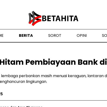
ME
BERITA
SOROT
OPINI
S
i Hitam Pembiayaan Bank di
h lembaga perbankan masih menuai keraguan, lantaran d
penghancuran lingkungan.
25