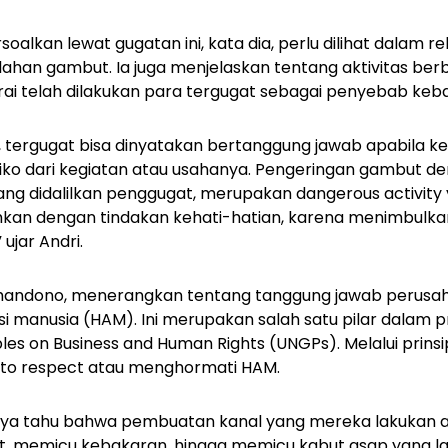
oalkan lewat gugatan ini, kata dia, perlu dilihat dalam re
lahan gambut. Ia juga menjelaskan tentang aktivitas be
ai telah dilakukan para tergugat sebagai penyebab keb
, tergugat bisa dinyatakan bertanggung jawab apabila 
siko dari kegiatan atau usahanya. Pengeringan gambut
yang didalilkan penggugat, merupakan
dangerous activity
ahkan dengan tindakan kehati-hatian, karena menimbulkan
ujar Andri.
Prihandono, menerangkan tentang tanggung jawab perusa
 manusia (HAM). Ini merupakan salah satu pilar dalam pr
ples on Business and Human Rights (UNGPs). Melalui prinsi
 to respect
atau menghormati HAM.
nya tahu bahwa pembuatan kanal yang mereka lakukan
, memicu kebakaran, hingga memicu kabut asap yang l