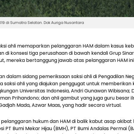
19 di Sumatra Selatan. Dok Auriga Nusantara
aksi ahli memaparkan pelanggaran HAM dalam kasus ke
n di konsesi tiga perusahaan di bawah kendali Grup Sinar
but, mereka bertanggung jawab atas pelanggaran HAM ini
an dalam sidang pemeriksaan saksi ahli di Pengadilan N
ga saksi ahli yang diajukan penggugat untuk memberikan
kungan Universitas Indonesia, Andri Gunawan Wibisana;
 Iman Prihandono; dan ahli gambut yang juga guru besar i
Gadjah Mada, Azwar Maas, yang hadir secara virtual.
elanggaran hukum dan HAM di balik kabut asap akibat
si PT Bumi Mekar Hijau (BMH), PT Bumi Andalas Permai (