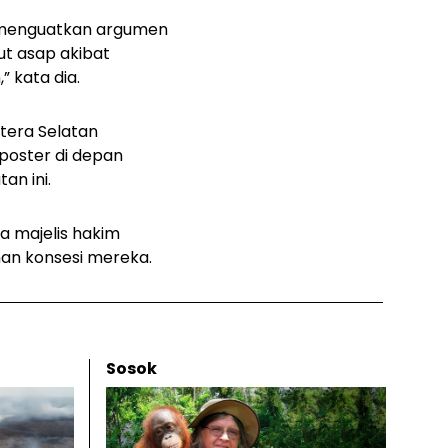
n menguatkan argumen
t asap akibat
 kata dia.
tera Selatan
poster di depan
an ini.
a majelis hakim
an konsesi mereka.
Sosok