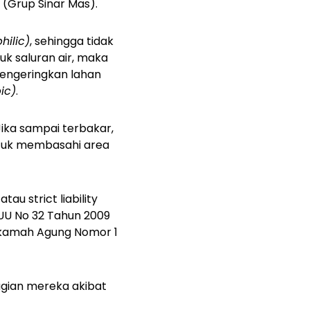
 (Grup Sinar Mas).
hilic)
, sehingga tidak
k saluran air, maka
mengeringkan lahan
ic)
.
ika sampai terbakar,
untuk membasahi area
 atau
strict liability
UU No 32 Tahun 2009
hkamah Agung Nomor 1
gian mereka akibat