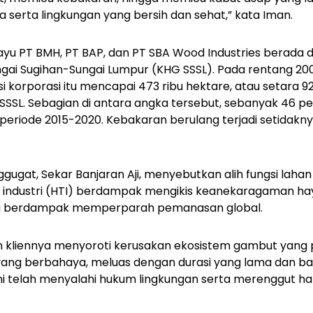
 serta lingkungan yang bersih dan sehat,” kata Iman.
yu PT BMH, PT BAP, dan PT SBA Wood Industries berada 
gai Sugihan-Sungai Lumpur (KHG SSSL). Pada rentang 200
si korporasi itu mencapai 473 ribu hektare, atau setara 92
 SSSL. Sebagian di antara angka tersebut, sebanyak 46 pe
periode 2015-2020. Kebakaran berulang terjadi setidaknya
ugat, Sekar Banjaran Aji, menyebutkan alih fungsi laha
industri (HTI) berdampak mengikis keanekaragaman ha
ya berdampak memperparah pemanasan global.
n kliennya menyoroti kerusakan ekosistem gambut yang
ang berbahaya, meluas dengan durasi yang lama dan b
ini telah menyalahi hukum lingkungan serta merenggut h