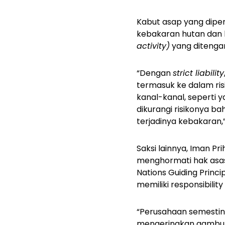
Kabut asap yang dipers
kebakaran hutan dan 
activity)
yang ditengar
“Dengan
strict liability
termasuk ke dalam ri
kanal-kanal, seperti 
dikurangi risikonya b
terjadinya kebakaran,” 
Saksi lainnya, Iman 
menghormati hak asasi
Nations Guiding Princi
memiliki
responsibility
“Perusahaan semesti
mengeringkan gambut