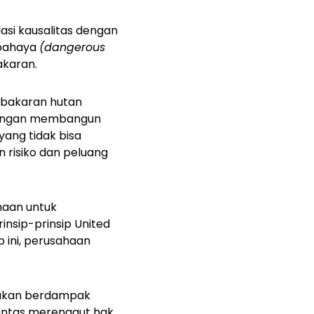
lasi kausalitas dengan
rbahaya
(dangerous
akaran.
kebakaran hutan
 dengan membangun
yang tidak bisa
 risiko dan peluang
haan untuk
insip-prinsip United
p ini, perusahaan
 akan berdampak
antas merenggut hak