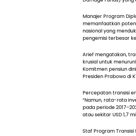
Manajer Program Diplo
memanfaatkan potensi
nasional yang menduku
pengemisi terbesar ke
Arief mengatakan, tran
krusial untuk menurun
Komitmen pensiun dini
Presiden Prabowo di 
Percepatan transisi e
“Namun, rata-rata inv
pada periode 2017–202
atau sekitar USD 1,7 m
Staf Program Transis