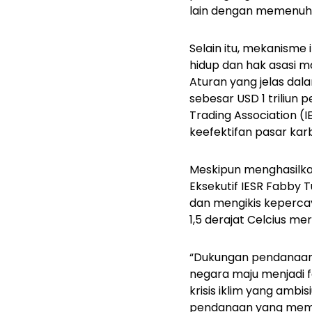
lain dengan memenuhi
Selain itu, mekanisme
hidup dan hak asasi m
Aturan yang jelas da
sebesar USD 1 triliun 
Trading Association (
keefektifan pasar kar
Meskipun menghasilkan
Eksekutif IESR Fabb
dan mengikis keperca
1,5 derajat Celcius m
“Dukungan pendanaan,
negara maju menjadi f
krisis iklim yang amb
pendanaan yang memad