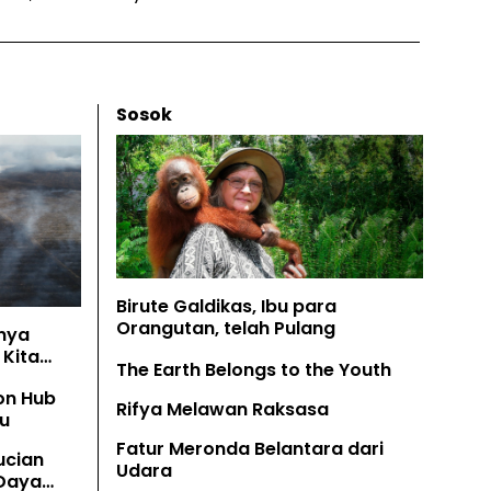
Sosok
Birute Galdikas, Ibu para
Orangutan, telah Pulang
nya
Kita
The Earth Belongs to the Youth
on Hub
Rifya Melawan Raksasa
u
Fatur Meronda Belantara dari
ucian
Udara
 Daya