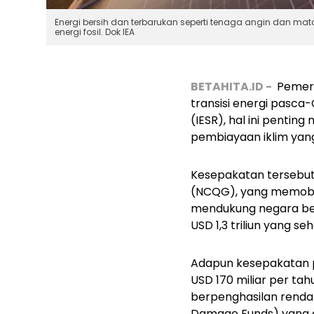
Energi bersih dan terbarukan seperti tenaga angin dan m
energi fosil. Dok IEA
BETAHITA.ID -
Pemeri
transisi energi pasca-
(IESR), hal ini penti
pembiayaan iklim yan
Kesepakatan tersebut 
(NCQG), yang memobil
mendukung negara berk
USD 1,3 triliun yang 
Adapun kesepakatan 
USD 170 miliar per ta
berpenghasilan renda
Damage Funds)
yang 