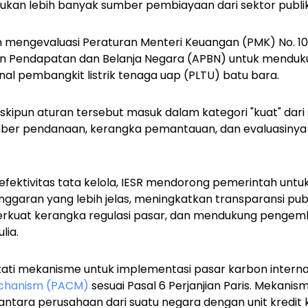
lukan lebih banyak sumber pembiayaan dari sektor publi
h mengevaluasi Peraturan Menteri Keuangan (PMK) No. 10
an Pendapatan dan Belanja Negara (APBN) untuk mendu
al pembangkit listrik tenaga uap (PLTU) batu bara.
kipun aturan tersebut masuk dalam kategori "kuat" dari
umber pendanaan, kerangka pemantauan, dan evaluasinya
efektivitas tata kelola, IESR mendorong pemerintah un
ggaran yang lebih jelas, meningkatkan transparansi publ
perkuat kerangka regulasi pasar, dan mendukung penge
lia.
ti mekanisme untuk implementasi pasar karbon internas
chanism (PACM)
sesuai Pasal 6 Perjanjian Paris. Mekani
tara perusahaan dari suatu negara dengan unit kredit 