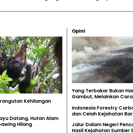
Opini
Yang Terbakar Bukan Ha
Gambut, Melainkan Cara 
Orangutan Kehilangan
Memahaminya
Indonesia Forestry Carb
dan Celah Kejahatan Bar
ayu Datang, Hutan Alam
Gawing Hilang
Jalur Dalam Negeri Penc
Hasil Kejahatan Sumber