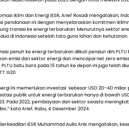
masi Iklim dan Energi IESR, Arief Rosadi mengatakan, Ind
 pendanaan ini dengan menyelaraskan komitmen iklimn
ng transisi ke energi terbarukan. Menurutnya sektor en
dua di Indonesia setelah tata guna lahan dan kehutanan
sisi penuh ke energi terbarukan diikuti pensiun dini PLT
kan emisi dari sektor energi dan mencapai
net zero emis
 PLTU batu bara pada 15 tahun ke depan ini juga telah d
KTT G20.
nergi ini memerlukan investasi sebesar USD 20–40 miliar 
estasi publik untuk energi terbarukan hanya di bawah USD
3. Pada 2022, pembiayaan dari sektor swasta meningkat 
iliar,” kata Arief, Rabu, 4 Desember 2024.
i Berkeadilan IESR Muhammad Aulia Anis mengatakan, ke