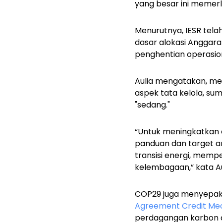
yang besar ini memer
Menurutnya, IESR tela
dasar alokasi Anggar
penghentian operasion
Aulia mengatakan, mes
aspek tata kelola, s
"sedang."
“Untuk meningkatkan 
panduan dan target an
transisi energi, mem
kelembagaan,” kata Au
COP29 juga menyepaka
Agreement Credit Me
perdagangan karbon an