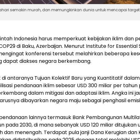
atahari semakin murah, dan memungkinkan dunia untuk mencapai target
ntah Indonesia harus memperkuat kebijakan iklim dan 
COP29 di Baku, Azerbaijan. Menurut Institute for Essentia
ng mengingat konferensi tersebut melahirkan beberapa k
g dapat diakses negara berkembang.
di antaranya Tujuan Kolektif Baru yang Kuantitatif dala
isasi pendanaan iklim sebesar
USD 300 miliar per tahun
embang dalam mitigasi dan adaptasi iklim. Angka ini ja
seharusnya dibayarkan negara maju sebagai penghasil emis
pendanaan lainnya termasuk
Bank Pembangunan Multila
hun pada 2030, di mana sebanyak USD 120 miliar ditujuka
h dan menengah. Terdapat pula janji Dana Kerugian dan
akan didistribusikan pada 2025 dengan total melebihi USD