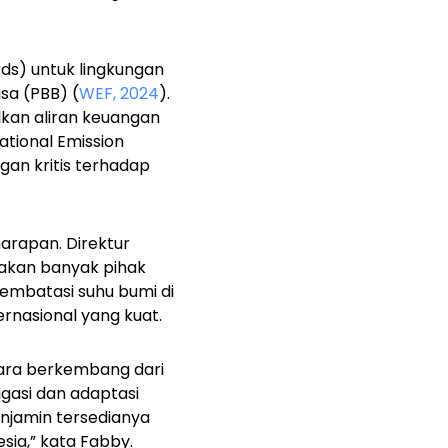
rds
)
untuk lingkungan
sa (PBB) (
WEF, 2024
).
kan aliran keuangan
ational Emission
gan kritis terhadap
harapan. Direktur
akan banyak pihak
embatasi suhu bumi di
rnasional yang kuat.
ara berkembang dari
gasi dan adaptasi
enjamin tersedianya
ia,” kata Fabby.