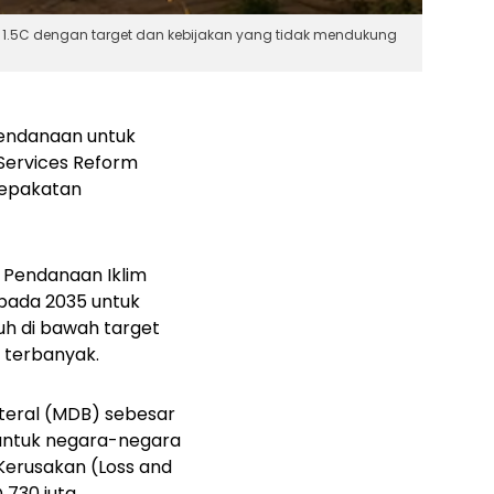
 1.5C dengan target dan kebijakan yang tidak mendukung
pendanaan untuk
l Services Reform
esepakatan
m Pendanaan Iklim
 pada 2035 untuk
uh di bawah target
i terbanyak.
teral (MDB) sebesar
n untuk negara-negara
 Kerusakan
(Loss and
 730 juta.