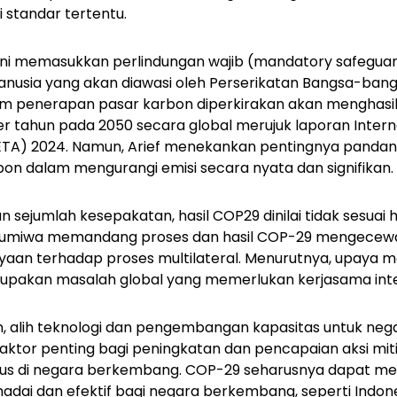
 standar tertentu.
 ini memasukkan perlindungan wajib (
mandatory safegua
anusia yang akan diawasi oleh Perserikatan Bangsa-bang
lam penerapan pasar karbon diperkirakan akan menghasil
per tahun pada 2050 secara global merujuk laporan Intern
IETA) 2024. Namun, Arief menekankan pentingnya pandan
bon dalam mengurangi emisi secara nyata dan signifikan.
 sejumlah kesepakatan, hasil COP29 dinilai tidak sesuai 
y Tumiwa memandang proses dan hasil COP-29 mengecew
yaan terhadap proses multilateral. Menurutnya, upaya m
erupakan masalah global yang memerlukan kerjasama inte
 alih teknologi dan pengembangan kapasitas untuk neg
aktor penting bagi peningkatan dan pencapaian aksi miti
isius di negara berkembang. COP-29 seharusnya dapat m
ai dan efektif bagi negara berkembang, seperti Indones